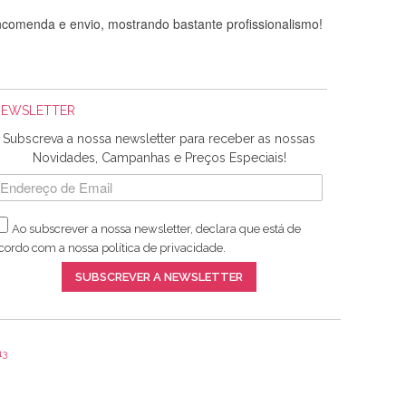
comenda e envio, mostrando bastante profissionalismo!
NEWSLETTER
Subscreva a nossa newsletter para receber as nossas
Novidades, Campanhas e Preços Especiais!
Ao subscrever a nossa newsletter, declara que está de
adquiridos. Relativamente à bolsa, tem um tecido com um
cordo com a nossa
política de privacidade
.
lentes artigos a um preço muito justo. A expedição da
SUBSCREVER A NEWSLETTER
13
ar e não sei o que pões nos tecidos, mas que cheiram