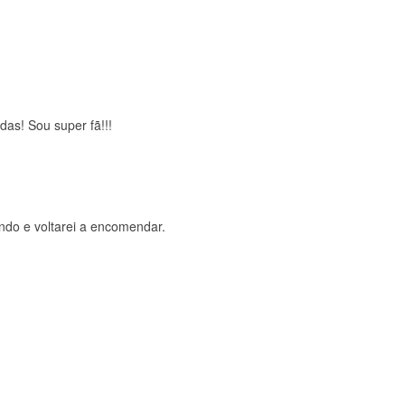
brigada , serviço 5 estrelas
das! Sou super fã!!!
ndo e voltarei a encomendar.