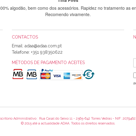
 100% algodão, bem como dos acessórios. Rapidez no tratamento as en
Recomendo vivamente.
CONTACTOS
Sílvia Maria Bernardino Mestre
Email:
Informo que recebi hoje a encomenda, gostei muito dos tecidos.
Telefone:
+351 938350622
MÉTODOS DE PAGAMENTO ACEITES
Rosa Medeiros
o bem acondicionados. Estou plenamente satisfeita com os produtos 
a
itíssima. Futuramente penso voltar a comprar na vossa loja, têm exce
encomenda foi muito rápida.
scritorio Administrativo : Rua Casal do Seixo 11 - 2565-642 Torres Vedras - NIF: 2079462
Alexandra Morais
© 2015 até a actualidade ADAA. Todos os direitos reservados.
 obrigada pelo miminho que dá um jeitaço pras minhas linhas de bord
maravilhosamente ... cheiram! :) Muito Obrigada.