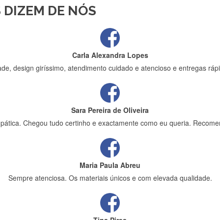
 DIZEM DE NÓS
ápida entrega e vinha muito bem protegida para o transporte, muito o
Carla Alexandra Lopes
de, design giríssimo, atendimento cuidado e atencioso e entregas rápi
Sara Pereira de Oliveira
impática. Chegou tudo certinho e exactamente como eu queria. Recome
Maria Paula Abreu
Sempre atenciosa. Os materiais únicos e com elevada qualidade.
Tina Pires