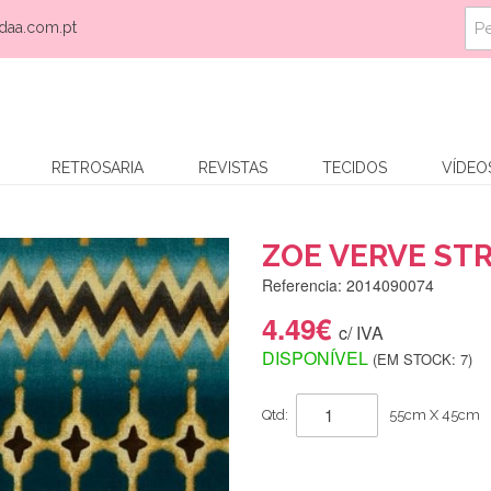
daa.com.pt
RETROSARIA
REVISTAS
TECIDOS
VÍDEO
ZOE VERVE ST
Referencia: 2014090074
4.49€
c/ IVA
DISPONÍVEL
(EM STOCK: 7)
Qtd:
55cm X 45cm