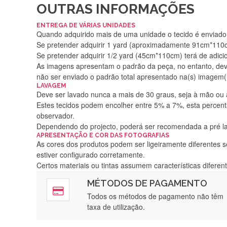
OUTRAS INFORMAÇÕES
ENTREGA DE VÁRIAS UNIDADES
Quando adquirido mais de uma unidade o tecido é enviado i
Se pretender adquirir 1 yard (aproximadamente 91cm*110cm
Se pretender adquirir 1/2 yard (45cm*110cm) terá de adici
As imagens apresentam o padrão da peça, no entanto, de
não ser enviado o padrão total apresentado na(s) imagem(
LAVAGEM
Deve ser lavado nunca a mais de 30 graus, seja à mão ou
Estes tecidos podem encolher entre 5% a 7%, esta percenta
observador.
Dependendo do projecto, poderá ser recomendada a pré 
APRESENTAÇÃO E COR DAS FOTOGRAFIAS
As cores dos produtos podem ser ligeiramente diferentes s
estiver configurado corretamente.
Certos materiais ou tintas assumem características difere
MÉTODOS DE PAGAMENTO
Rápido, a
Todos os métodos de pagamento não têm
taxa de utilização.