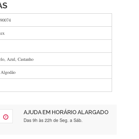
AS
90074
tex
lo, Azul, Castanho
 Algodão
AJUDA EM HORÁRIO ALARGADO
rtamente❤️
Das 9h às 22h de Seg. a Sáb.