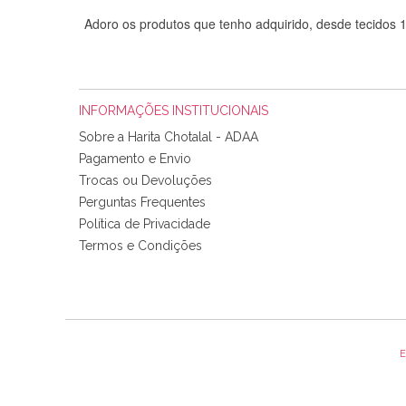
Adoro os produtos que tenho adquirido, desde tecidos
INFORMAÇÕES INSTITUCIONAIS
Sobre a Harita Chotalal - ADAA
Pagamento e Envio
Trocas ou Devoluções
Perguntas Frequentes
Política de Privacidade
Tudo chegou em condições, pois os produtos vieram muit
Termos e Condições
padrão e cores muito bonitas e a execução está perfe
E
Olá boa Noite. Os meus tecidos chegaram hoje. Muito