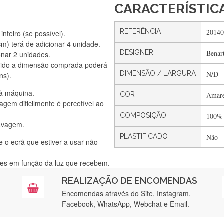
CARACTERÍSTIC
REFERÊNCIA
20140
nteiro (se possível).
) terá de adicionar 4 unidade.
DESIGNER
Benar
onar 2 unidades.
Silvia Lopes
vido a dimensão comprada poderá
Encomenda direitinha. Rapidez e segurança. Volto a encomendar.
DIMENSÃO / LARGURA
N/D
ns).
 à máquina.
COR
Amare
gem dificilmente é percetível ao
Silvia André
COMPOSIÇÃO
100%
lavagem.
Gostei ,Serviço bastante rápido. recomendo
PLASTIFICADO
Não
e o ecrã que estiver a usar não
ntes em função da luz que recebem.
Filipa Freire
REALIZAÇÃO DE ENCOMENDAS
tendimento 5*. Hoje chegará a segunda encomenda feita de muitas ce
Encomendas através do Site, Instagram,
Facebook, WhatsApp, Webchat e Email.
Maria Aldeano