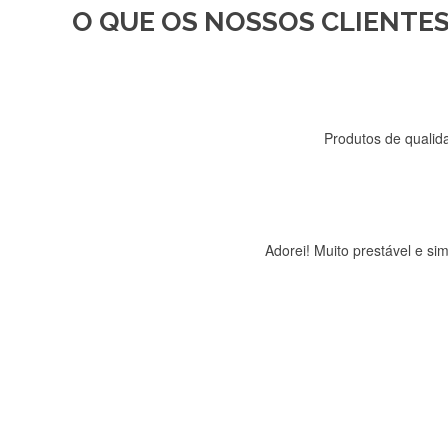
O QUE OS NOSSOS CLIENTES
Recebi a minha encomenda, r
Produtos de qualida
Adorei! Muito prestável e s