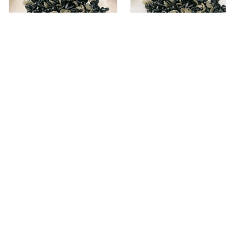
0.15€
0.16€
c/ IVA
c/ IVA
OLHOS PRETO 7MM
OLHOS PRETO 8MM
0.17€
0.19€
c/ IVA
c/ IVA