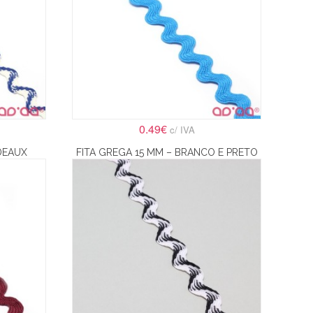
0.49€
c/ IVA
DEAUX
FITA GREGA 15 MM – BRANCO E PRETO