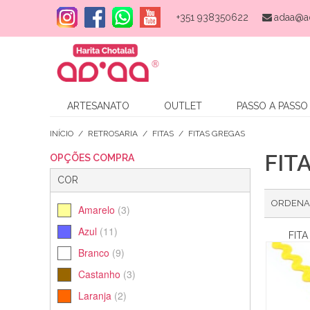
+351 938350622
adaa@a
ARTESANATO
OUTLET
PASSO A PASSO
INÍCIO
/
RETROSARIA
/
FITAS
/
FITAS GREGAS
FIT
OPÇÕES COMPRA
COR
ORDENA
Amarelo
(3)
Azul
(11)
FIT
Branco
(9)
Castanho
(3)
Laranja
(2)