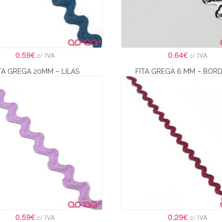
0.59€
0.64€
c/ IVA
c/ IVA
TA GREGA 20MM – LILÁS
FITA GREGA 6 MM – BOR
0.59€
0.29€
c/ IVA
c/ IVA