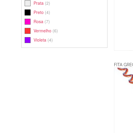
Prata
(2)
Preto
(4)
Rosa
(7)
Vermelho
(6)
Violeta
(4)