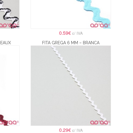
0.59€
c/ IVA
DEAUX
FITA GREGA 6 MM – BRANCA
0.29€
c/ IVA