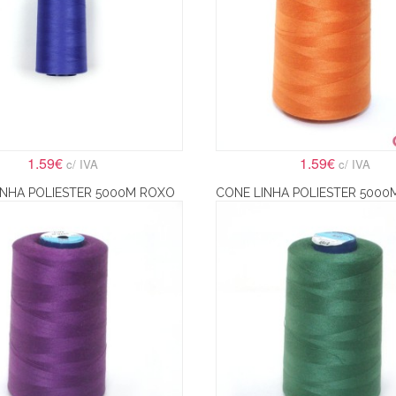
1.59€
1.59€
c/ IVA
c/ IVA
INHA POLIESTER 5000M ROXO