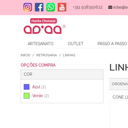
+351 938350622
adaa@a
ARTESANATO
OUTLET
PASSO A PASSO
INÍCIO
/
RETROSARIA
/
LINHAS
LIN
OPÇÕES COMPRA
COR
ORDENA
Azul
(2)
Verde
(2)
CONE L