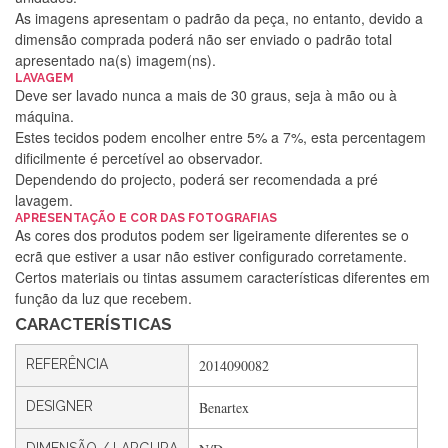
As imagens apresentam o padrão da peça, no entanto, devido a
dimensão comprada poderá não ser enviado o padrão total
apresentado na(s) imagem(ns).
LAVAGEM
Deve ser lavado nunca a mais de 30 graus, seja à mão ou à
máquina.
Estes tecidos podem encolher entre 5% a 7%, esta percentagem
dificilmente é percetível ao observador.
Dependendo do projecto, poderá ser recomendada a pré
lavagem.
Silvia Lopes
APRESENTAÇÃO E COR DAS FOTOGRAFIAS
As cores dos produtos podem ser ligeiramente diferentes se o
Encomenda direitinha. Rapidez e segurança. Volto a
ecrã que estiver a usar não estiver configurado corretamente.
encomendar.
Certos materiais ou tintas assumem características diferentes em
função da luz que recebem.
CARACTERÍSTICAS
Silvia André
REFERÊNCIA
2014090082
Gostei ,Serviço bastante rápido. recomendo
DESIGNER
Benartex