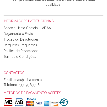
qualidade.
INFORMAÇÕES INSTITUCIONAIS
Rosa Medeiros
Sobre a Harita Chotalal - ADAA
Tudo chegou em condições, pois os produtos vieram muito
Pagamento e Envio
bem acondicionados. Estou plenamente satisfeita com os
Trocas ou Devoluções
produtos adquiridos. Relativamente à bolsa, tem um tecido
Perguntas Frequentes
com um padrão e cores muito bonitas e a execução está
perfeitíssima. Futuramente penso voltar a comprar na vossa
Política de Privacidade
loja, têm excelentes artigos a um preço muito justo. A
Termos e Condições
expedição da encomenda foi muito rápida.
CONTACTOS
Email:
Alexandra Morais
Telefone:
+351 938350622
Olá boa Noite. Os meus tecidos chegaram hoje. Muito
obrigada pelo miminho que dá um jeitaço pras minhas linhas
MÉTODOS DE PAGAMENTO ACEITES
de bordar e não sei o que pões nos tecidos, mas que cheiram
maravilhosamente ... cheiram! :) Muito Obrigada.