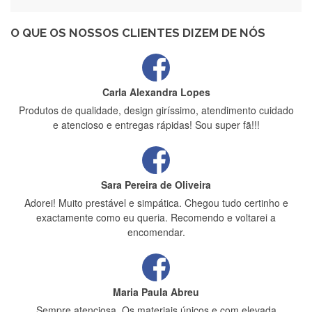
Recebi a minha encomenda, rápida entrega e vinha muito
bem protegida para o transporte, muito obrigada , serviço 5
estrelas
O QUE OS NOSSOS CLIENTES DIZEM DE NÓS
Carla Alexandra Lopes
Produtos de qualidade, design giríssimo, atendimento cuidado
e atencioso e entregas rápidas! Sou super fã!!!
Sara Pereira de Oliveira
Adorei! Muito prestável e simpática. Chegou tudo certinho e
exactamente como eu queria. Recomendo e voltarei a
encomendar.
Maria Paula Abreu
Sempre atenciosa. Os materiais únicos e com elevada