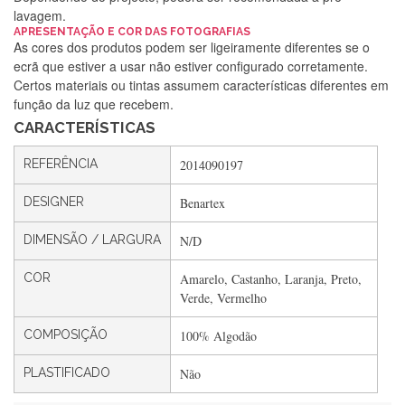
lavagem.
APRESENTAÇÃO E COR DAS FOTOGRAFIAS
Silvia Lopes
As cores dos produtos podem ser ligeiramente diferentes se o
ecrã que estiver a usar não estiver configurado corretamente.
Encomenda direitinha. Rapidez e segurança. Volto a
Certos materiais ou tintas assumem características diferentes em
encomendar.
função da luz que recebem.
CARACTERÍSTICAS
Silvia André
REFERÊNCIA
2014090197
Gostei ,Serviço bastante rápido. recomendo
DESIGNER
Benartex
DIMENSÃO / LARGURA
N/D
Filipa Freire
COR
Amarelo, Castanho, Laranja, Preto,
Rápido, atendimento 5*. Hoje chegará a segunda encomenda
Verde, Vermelho
feita de muitas certamente❤️
COMPOSIÇÃO
100% Algodão
PLASTIFICADO
Não
Maria Aldeano