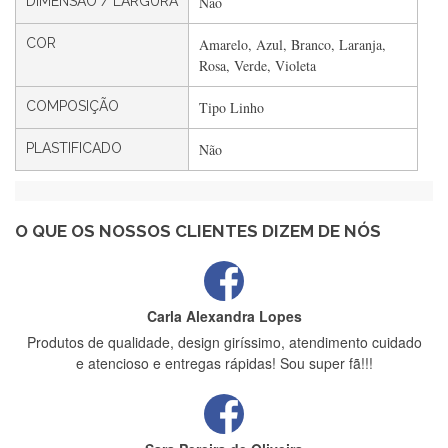
DIMENSÃO / LARGURA
Não
Filipa Freire
COR
Amarelo, Azul, Branco, Laranja,
Rápido, atendimento 5*. Hoje chegará a segunda encomenda
Rosa, Verde, Violeta
feita de muitas certamente❤️
COMPOSIÇÃO
Tipo Linho
PLASTIFICADO
Não
Maria Aldeano
Recebi a minha encomenda, rápida entrega e vinha muito
bem protegida para o transporte, muito obrigada , serviço 5
estrelas
O QUE OS NOSSOS CLIENTES DIZEM DE NÓS
Carla Alexandra Lopes
Produtos de qualidade, design giríssimo, atendimento cuidado
e atencioso e entregas rápidas! Sou super fã!!!