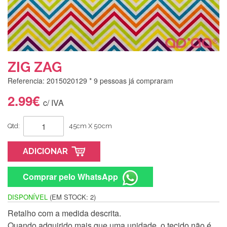
ZIG ZAG
Referencia: 2015020129
* 9 pessoas já compraram
2.99€
c/ IVA
Qtd:
45cm X 50cm
ADICIONAR
Comprar pelo WhatsApp
DISPONÍVEL
(EM STOCK: 2)
Retalho com a medida descrita.
Quando adquirido mais que uma unidade, o tecido não é