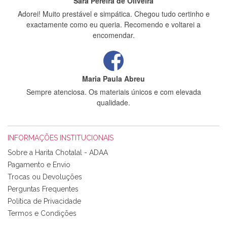
Sara Pereira de Oliveira
Adorei! Muito prestável e simpática. Chegou tudo certinho e
exactamente como eu queria. Recomendo e voltarei a
encomendar.
Maria Paula Abreu
Sempre atenciosa. Os materiais únicos e com elevada
qualidade.
INFORMAÇÕES INSTITUCIONAIS
Rosa Medeiros
Sobre a Harita Chotalal - ADAA
Tudo chegou em condições, pois os produtos vieram muito
Pagamento e Envio
bem acondicionados. Estou plenamente satisfeita com os
Trocas ou Devoluções
produtos adquiridos. Relativamente à bolsa, tem um tecido
Perguntas Frequentes
com um padrão e cores muito bonitas e a execução está
perfeitíssima. Futuramente penso voltar a comprar na vossa
Política de Privacidade
loja, têm excelentes artigos a um preço muito justo. A
Termos e Condições
expedição da encomenda foi muito rápida.