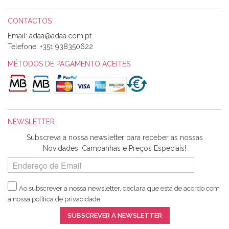
CONTACTOS
Email:
Alexandra Morais
Telefone:
+351 938350622
Olá boa Noite. Os meus tecidos chegaram hoje. Muito
obrigada pelo miminho que dá um jeitaço pras minhas linhas
MÉTODOS DE PAGAMENTO ACEITES
de bordar e não sei o que pões nos tecidos, mas que cheiram
maravilhosamente ... cheiram! :) Muito Obrigada.
NEWSLETTER
Ana Franco
Subscreva a nossa newsletter para receber as nossas
Harita a minha encomenda já chegou. :) Muito obrigada pela
Novidades, Campanhas e Preços Especiais!
rapidez no envio, pela qualidade dos materiais que me
enviaste e pela simpatia de sempre. :)
Ao subscrever a nossa newsletter, declara que está de acordo com
a nossa
política de privacidade
.
Catarina Amaro
SUBSCREVER A NEWSLETTER
5 estrelas. Gosto muito do serviço. A Harita Chotalal é muito