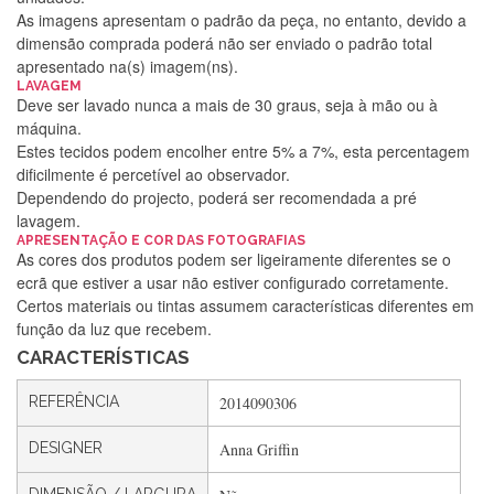
As imagens apresentam o padrão da peça, no entanto, devido a
dimensão comprada poderá não ser enviado o padrão total
apresentado na(s) imagem(ns).
LAVAGEM
Deve ser lavado nunca a mais de 30 graus, seja à mão ou à
máquina.
Estes tecidos podem encolher entre 5% a 7%, esta percentagem
dificilmente é percetível ao observador.
Dependendo do projecto, poderá ser recomendada a pré
lavagem.
Silvia Lopes
APRESENTAÇÃO E COR DAS FOTOGRAFIAS
As cores dos produtos podem ser ligeiramente diferentes se o
Encomenda direitinha. Rapidez e segurança. Volto a
ecrã que estiver a usar não estiver configurado corretamente.
encomendar.
Certos materiais ou tintas assumem características diferentes em
função da luz que recebem.
CARACTERÍSTICAS
Silvia André
REFERÊNCIA
2014090306
Gostei ,Serviço bastante rápido. recomendo
DESIGNER
Anna Griffin