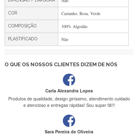
DIMENSÃO / LARGURA
Não
Filipa Freire
Rápido, atendimento 5*. Hoje chegará a segunda encomenda
COR
Castanho, Rosa, Verde
feita de muitas certamente❤️
COMPOSIÇÃO
100% Algodão
PLASTIFICADO
Não
Maria Aldeano
Recebi a minha encomenda, rápida entrega e vinha muito
bem protegida para o transporte, muito obrigada , serviço 5
estrelas
O QUE OS NOSSOS CLIENTES DIZEM DE NÓS
Carla Alexandra Lopes
Produtos de qualidade, design giríssimo, atendimento cuidado
e atencioso e entregas rápidas! Sou super fã!!!
Sara Pereira de Oliveira