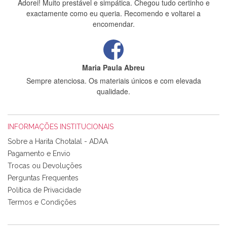
Adorei! Muito prestável e simpática. Chegou tudo certinho e
exactamente como eu queria. Recomendo e voltarei a
encomendar.
Maria Paula Abreu
Sempre atenciosa. Os materiais únicos e com elevada
qualidade.
INFORMAÇÕES INSTITUCIONAIS
Rosa Medeiros
Sobre a Harita Chotalal - ADAA
Tudo chegou em condições, pois os produtos vieram muito
Pagamento e Envio
bem acondicionados. Estou plenamente satisfeita com os
Trocas ou Devoluções
produtos adquiridos. Relativamente à bolsa, tem um tecido
Perguntas Frequentes
com um padrão e cores muito bonitas e a execução está
perfeitíssima. Futuramente penso voltar a comprar na vossa
Política de Privacidade
loja, têm excelentes artigos a um preço muito justo. A
Termos e Condições
expedição da encomenda foi muito rápida.