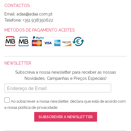
CONTACTOS
Email:
Alexandra Morais
Telefone:
+351 938350622
Olá boa Noite. Os meus tecidos chegaram hoje. Muito
obrigada pelo miminho que dá um jeitaço pras minhas linhas
MÉTODOS DE PAGAMENTO ACEITES
de bordar e não sei o que pões nos tecidos, mas que cheiram
maravilhosamente ... cheiram! :) Muito Obrigada.
NEWSLETTER
Ana Franco
Subscreva a nossa newsletter para receber as nossas
Harita a minha encomenda já chegou. :) Muito obrigada pela
Novidades, Campanhas e Preços Especiais!
rapidez no envio, pela qualidade dos materiais que me
enviaste e pela simpatia de sempre. :)
Ao subscrever a nossa newsletter, declara que está de acordo com
a nossa
política de privacidade
.
Catarina Amaro
SUBSCREVER A NEWSLETTER
5 estrelas. Gosto muito do serviço. A Harita Chotalal é muito
disponível e atenciosa. Os artigos chegam rápido.