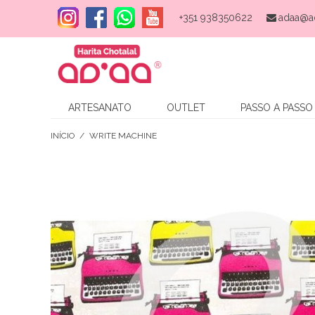
+351 938350622
adaa@a
ARTESANATO
OUTLET
PASSO A PASSO
INÍCIO
/
WRITE MACHINE