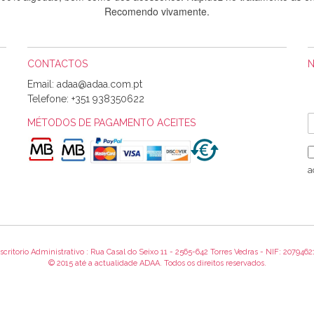
Recomendo vivamente.
CONTACTOS
Sílvia Maria Bernardino Mestre
Email:
Informo que recebi hoje a encomenda, gostei muito dos tecidos.
Telefone:
+351 938350622
MÉTODOS DE PAGAMENTO ACEITES
Rosa Medeiros
o bem acondicionados. Estou plenamente satisfeita com os produtos 
a
itíssima. Futuramente penso voltar a comprar na vossa loja, têm exce
encomenda foi muito rápida.
scritorio Administrativo : Rua Casal do Seixo 11 - 2565-642 Torres Vedras - NIF: 2079462
Alexandra Morais
© 2015 até a actualidade ADAA. Todos os direitos reservados.
 obrigada pelo miminho que dá um jeitaço pras minhas linhas de bord
maravilhosamente ... cheiram! :) Muito Obrigada.