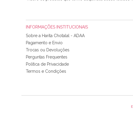
INFORMAÇÕES INSTITUCIONAIS
Sobre a Harita Chotalal - ADAA
Pagamento e Envio
Trocas ou Devoluções
Perguntas Frequentes
Política de Privacidade
Tudo chegou em condições, pois os produtos vieram muit
Termos e Condições
padrão e cores muito bonitas e a execução está perfe
E
Olá boa Noite. Os meus tecidos chegaram hoje. Muito