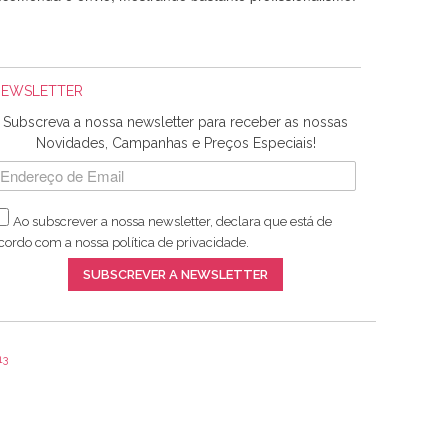
NEWSLETTER
Subscreva a nossa newsletter para receber as nossas
Novidades, Campanhas e Preços Especiais!
Ao subscrever a nossa newsletter, declara que está de
adquiridos. Relativamente à bolsa, tem um tecido com um
cordo com a nossa
política de privacidade
.
lentes artigos a um preço muito justo. A expedição da
SUBSCREVER A NEWSLETTER
13
ar e não sei o que pões nos tecidos, mas que cheiram