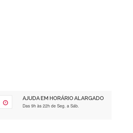
AJUDA EM HORÁRIO ALARGADO
rtamente❤️
Das 9h às 22h de Seg. a Sáb.
brigada , serviço 5 estrelas