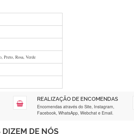
Silvia Lopes
Encomenda direitinha. Rapidez e segurança. Volto a encomendar.
o, Preto, Rosa, Verde
Silvia André
Gostei ,Serviço bastante rápido. recomendo
Filipa Freire
REALIZAÇÃO DE ENCOMENDAS
tendimento 5*. Hoje chegará a segunda encomenda feita de muitas ce
Encomendas através do Site, Instagram,
Facebook, WhatsApp, Webchat e Email.
Maria Aldeano
 DIZEM DE NÓS
ápida entrega e vinha muito bem protegida para o transporte, muito o