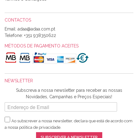
expedição da encomenda foi muito rápida.
CONTACTOS
Email:
Alexandra Morais
Telefone:
+351 938350622
Olá boa Noite. Os meus tecidos chegaram hoje. Muito
obrigada pelo miminho que dá um jeitaço pras minhas linhas
MÉTODOS DE PAGAMENTO ACEITES
de bordar e não sei o que pões nos tecidos, mas que cheiram
maravilhosamente ... cheiram! :) Muito Obrigada.
NEWSLETTER
Ana Franco
Subscreva a nossa newsletter para receber as nossas
Harita a minha encomenda já chegou. :) Muito obrigada pela
Novidades, Campanhas e Preços Especiais!
rapidez no envio, pela qualidade dos materiais que me
enviaste e pela simpatia de sempre. :)
Ao subscrever a nossa newsletter, declara que está de acordo com
a nossa
política de privacidade
.
Catarina Amaro
SUBSCREVER A NEWSLETTER