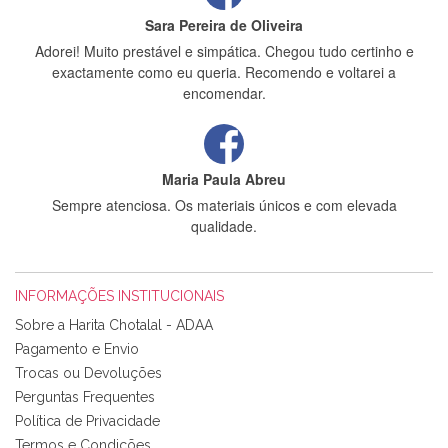
Sara Pereira de Oliveira
Adorei! Muito prestável e simpática. Chegou tudo certinho e
exactamente como eu queria. Recomendo e voltarei a
encomendar.
Maria Paula Abreu
Sempre atenciosa. Os materiais únicos e com elevada
qualidade.
INFORMAÇÕES INSTITUCIONAIS
Rosa Medeiros
Sobre a Harita Chotalal - ADAA
Tudo chegou em condições, pois os produtos vieram muito
Pagamento e Envio
bem acondicionados. Estou plenamente satisfeita com os
Trocas ou Devoluções
produtos adquiridos. Relativamente à bolsa, tem um tecido
Perguntas Frequentes
com um padrão e cores muito bonitas e a execução está
perfeitíssima. Futuramente penso voltar a comprar na vossa
Política de Privacidade
loja, têm excelentes artigos a um preço muito justo. A
Termos e Condições