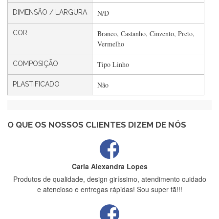
DIMENSÃO / LARGURA
N/D
Filipa Freire
COR
Branco, Castanho, Cinzento, Preto,
Rápido, atendimento 5*. Hoje chegará a segunda encomenda
Vermelho
feita de muitas certamente❤️
COMPOSIÇÃO
Tipo Linho
PLASTIFICADO
Não
Maria Aldeano
Recebi a minha encomenda, rápida entrega e vinha muito
bem protegida para o transporte, muito obrigada , serviço 5
estrelas
O QUE OS NOSSOS CLIENTES DIZEM DE NÓS
Carla Alexandra Lopes
Produtos de qualidade, design giríssimo, atendimento cuidado
e atencioso e entregas rápidas! Sou super fã!!!