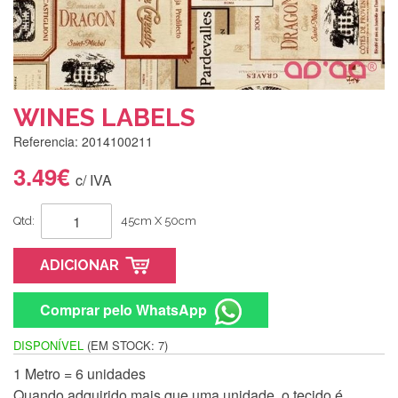
WINES LABELS
Referencia: 2014100211
3.49€
c/ IVA
Qtd:
45cm X 50cm
ADICIONAR
Comprar pelo WhatsApp
DISPONÍVEL
(EM STOCK: 7)
1 Metro = 6 unidades
Quando adquirido mais que uma unidade, o tecido é