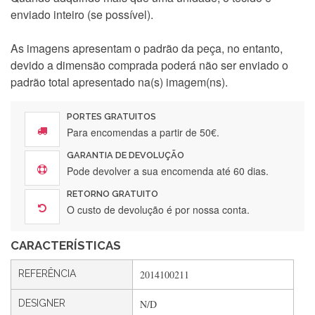
enviado inteiro (se possível).
As imagens apresentam o padrão da peça, no entanto,
devido a dimensão comprada poderá não ser enviado o
padrão total apresentado na(s) imagem(ns).
PORTES GRATUITOS
Para encomendas a partir de 50€.
GARANTIA DE DEVOLUÇÃO
Pode devolver a sua encomenda até 60 dias.
Silvia Lopes
RETORNO GRATUITO
Encomenda direitinha. Rapidez e segurança. Volto a
O custo de devolução é por nossa conta.
encomendar.
CARACTERÍSTICAS
Silvia André
REFERÊNCIA
2014100211
Gostei ,Serviço bastante rápido. recomendo
DESIGNER
N/D