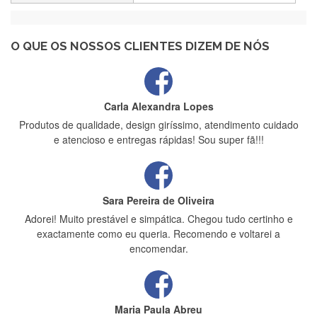
Recebi a minha encomenda, rápida entrega e vinha muito
bem protegida para o transporte, muito obrigada , serviço 5
estrelas
O QUE OS NOSSOS CLIENTES DIZEM DE NÓS
Carla Alexandra Lopes
Produtos de qualidade, design giríssimo, atendimento cuidado
e atencioso e entregas rápidas! Sou super fã!!!
Sara Pereira de Oliveira
Adorei! Muito prestável e simpática. Chegou tudo certinho e
exactamente como eu queria. Recomendo e voltarei a
encomendar.
Maria Paula Abreu