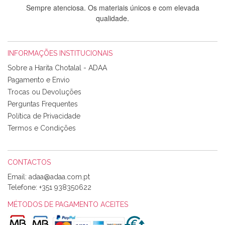
Sempre atenciosa. Os materiais únicos e com elevada
qualidade.
INFORMAÇÕES INSTITUCIONAIS
Rosa Medeiros
Sobre a Harita Chotalal - ADAA
Tudo chegou em condições, pois os produtos vieram muito
Pagamento e Envio
bem acondicionados. Estou plenamente satisfeita com os
Trocas ou Devoluções
produtos adquiridos. Relativamente à bolsa, tem um tecido
Perguntas Frequentes
com um padrão e cores muito bonitas e a execução está
perfeitíssima. Futuramente penso voltar a comprar na vossa
Política de Privacidade
loja, têm excelentes artigos a um preço muito justo. A
Termos e Condições
expedição da encomenda foi muito rápida.
CONTACTOS
Email:
Alexandra Morais
Telefone:
+351 938350622
Olá boa Noite. Os meus tecidos chegaram hoje. Muito
obrigada pelo miminho que dá um jeitaço pras minhas linhas
MÉTODOS DE PAGAMENTO ACEITES
de bordar e não sei o que pões nos tecidos, mas que cheiram