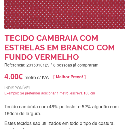
TECIDO CAMBRAIA COM
ESTRELAS EM BRANCO COM
FUNDO VERMELHO
Referencia: 2015010129
* 8 pessoas já compraram
4.00€
[ Melhor Preço! ]
metro c/ IVA
INDISPONÍVEL
Exemplo: Se pretender adicionar 1 metro, escreva 100 cm
Tecido cambraia com 48% poliester e 52% algodão com
150cm de largura.
Estes tecidos são utilizados em todo o tipo de costura,