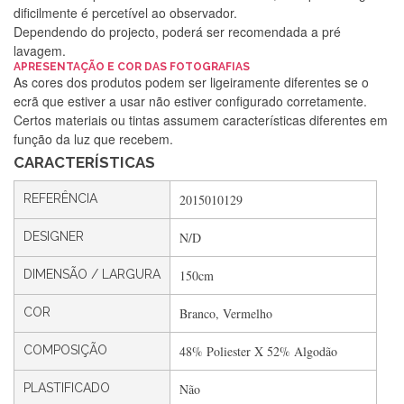
dificilmente é percetível ao observador.
Dependendo do projecto, poderá ser recomendada a pré
lavagem.
Silvia Lopes
APRESENTAÇÃO E COR DAS FOTOGRAFIAS
As cores dos produtos podem ser ligeiramente diferentes se o
Encomenda direitinha. Rapidez e segurança. Volto a
ecrã que estiver a usar não estiver configurado corretamente.
encomendar.
Certos materiais ou tintas assumem características diferentes em
função da luz que recebem.
CARACTERÍSTICAS
Silvia André
REFERÊNCIA
2015010129
Gostei ,Serviço bastante rápido. recomendo
DESIGNER
N/D
DIMENSÃO / LARGURA
150cm
Filipa Freire
Rápido, atendimento 5*. Hoje chegará a segunda encomenda
COR
Branco, Vermelho
feita de muitas certamente❤️
COMPOSIÇÃO
48% Poliester X 52% Algodão
PLASTIFICADO
Não
Maria Aldeano