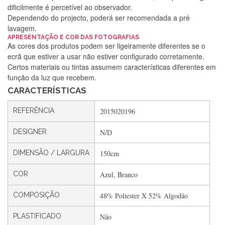
dificilmente é percetível ao observador.
Dependendo do projecto, poderá ser recomendada a pré
lavagem.
Silvia Lopes
APRESENTAÇÃO E COR DAS FOTOGRAFIAS
As cores dos produtos podem ser ligeiramente diferentes se o
Encomenda direitinha. Rapidez e segurança. Volto a
ecrã que estiver a usar não estiver configurado corretamente.
encomendar.
Certos materiais ou tintas assumem características diferentes em
função da luz que recebem.
CARACTERÍSTICAS
Silvia André
REFERÊNCIA
2015020196
Gostei ,Serviço bastante rápido. recomendo
DESIGNER
N/D
DIMENSÃO / LARGURA
150cm
Filipa Freire
Rápido, atendimento 5*. Hoje chegará a segunda encomenda
COR
Azul, Branco
feita de muitas certamente❤️
COMPOSIÇÃO
48% Poliester X 52% Algodão
PLASTIFICADO
Não
Maria Aldeano