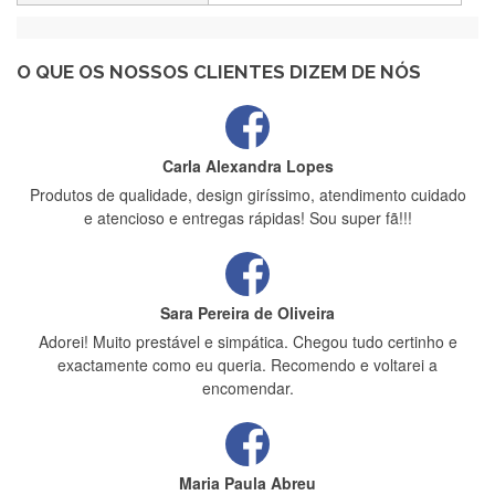
Recebi a minha encomenda, rápida entrega e vinha muito
bem protegida para o transporte, muito obrigada , serviço 5
estrelas
O QUE OS NOSSOS CLIENTES DIZEM DE NÓS
Carla Alexandra Lopes
Produtos de qualidade, design giríssimo, atendimento cuidado
e atencioso e entregas rápidas! Sou super fã!!!
Sara Pereira de Oliveira
Adorei! Muito prestável e simpática. Chegou tudo certinho e
exactamente como eu queria. Recomendo e voltarei a
encomendar.
Maria Paula Abreu