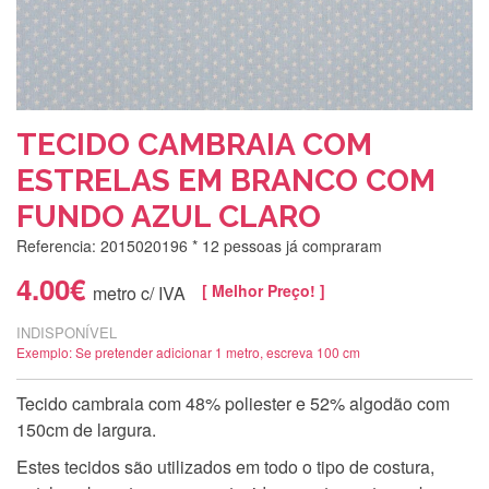
TECIDO CAMBRAIA COM
ESTRELAS EM BRANCO COM
FUNDO AZUL CLARO
Referencia: 2015020196
* 12 pessoas já compraram
4.00€
[ Melhor Preço! ]
metro c/ IVA
INDISPONÍVEL
Exemplo: Se pretender adicionar 1 metro, escreva 100 cm
Tecido cambraia com 48% poliester e 52% algodão com
150cm de largura.
Estes tecidos são utilizados em todo o tipo de costura,