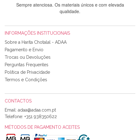
Sempre atenciosa. Os materiais únicos e com elevada
qualidade.
INFORMAÇÕES INSTITUCIONAIS
Rosa Medeiros
Sobre a Harita Chotalal - ADAA
Tudo chegou em condições, pois os produtos vieram muito
Pagamento e Envio
bem acondicionados. Estou plenamente satisfeita com os
Trocas ou Devoluções
produtos adquiridos. Relativamente à bolsa, tem um tecido
Perguntas Frequentes
com um padrão e cores muito bonitas e a execução está
perfeitíssima. Futuramente penso voltar a comprar na vossa
Política de Privacidade
loja, têm excelentes artigos a um preço muito justo. A
Termos e Condições
expedição da encomenda foi muito rápida.
CONTACTOS
Email:
Alexandra Morais
Telefone:
+351 938350622
Olá boa Noite. Os meus tecidos chegaram hoje. Muito
obrigada pelo miminho que dá um jeitaço pras minhas linhas
MÉTODOS DE PAGAMENTO ACEITES
de bordar e não sei o que pões nos tecidos, mas que cheiram