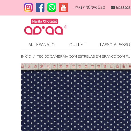
+351 938350622
adaa@a
ARTESANATO
OUTLET
PASSO A PASSO
INÍCIO
/
TECIDO CAMBRAIA COM ESTRELAS EM BRANCO COM F