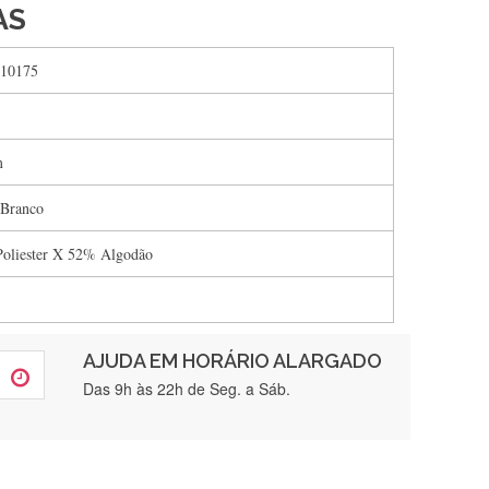
AS
10175
m
 Branco
oliester X 52% Algodão
AJUDA EM HORÁRIO ALARGADO
rtamente❤️
Das 9h às 22h de Seg. a Sáb.
brigada , serviço 5 estrelas