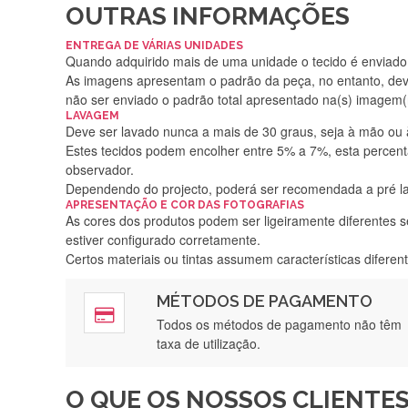
OUTRAS INFORMAÇÕES
ENTREGA DE VÁRIAS UNIDADES
Quando adquirido mais de uma unidade o tecido é enviado i
As imagens apresentam o padrão da peça, no entanto, de
não ser enviado o padrão total apresentado na(s) imagem(
LAVAGEM
Deve ser lavado nunca a mais de 30 graus, seja à mão ou
Estes tecidos podem encolher entre 5% a 7%, esta percenta
observador.
Dependendo do projecto, poderá ser recomendada a pré 
APRESENTAÇÃO E COR DAS FOTOGRAFIAS
As cores dos produtos podem ser ligeiramente diferentes s
estiver configurado corretamente.
Certos materiais ou tintas assumem características difere
MÉTODOS DE PAGAMENTO
Rápido, a
Todos os métodos de pagamento não têm
taxa de utilização.
O QUE OS NOSSOS CLIENTES
Recebi a minha encomenda, r