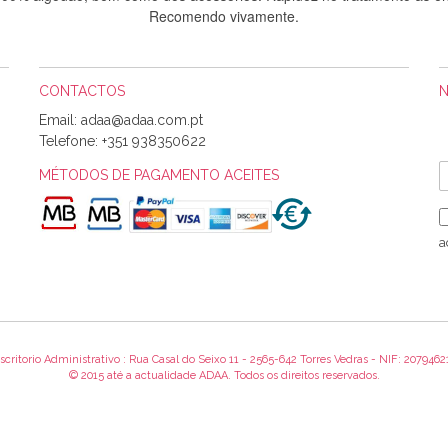
Recomendo vivamente.
CONTACTOS
Sílvia Maria Bernardino Mestre
Email:
Informo que recebi hoje a encomenda, gostei muito dos tecidos.
Telefone:
+351 938350622
MÉTODOS DE PAGAMENTO ACEITES
Rosa Medeiros
o bem acondicionados. Estou plenamente satisfeita com os produtos 
a
itíssima. Futuramente penso voltar a comprar na vossa loja, têm exce
encomenda foi muito rápida.
scritorio Administrativo : Rua Casal do Seixo 11 - 2565-642 Torres Vedras - NIF: 2079462
Alexandra Morais
© 2015 até a actualidade ADAA. Todos os direitos reservados.
 obrigada pelo miminho que dá um jeitaço pras minhas linhas de bord
maravilhosamente ... cheiram! :) Muito Obrigada.