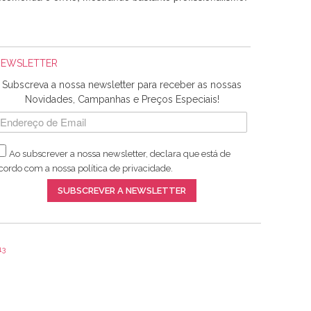
NEWSLETTER
Subscreva a nossa newsletter para receber as nossas
Novidades, Campanhas e Preços Especiais!
Ao subscrever a nossa newsletter, declara que está de
adquiridos. Relativamente à bolsa, tem um tecido com um
cordo com a nossa
política de privacidade
.
lentes artigos a um preço muito justo. A expedição da
SUBSCREVER A NEWSLETTER
13
ar e não sei o que pões nos tecidos, mas que cheiram