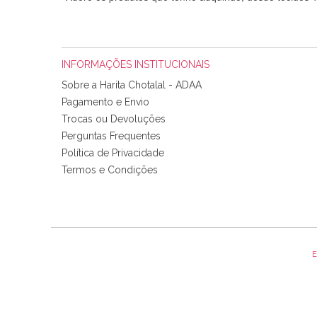
INFORMAÇÕES INSTITUCIONAIS
Sobre a Harita Chotalal - ADAA
Pagamento e Envio
Trocas ou Devoluções
Perguntas Frequentes
Política de Privacidade
Tudo chegou em condições, pois os produtos vieram muit
Termos e Condições
padrão e cores muito bonitas e a execução está perfe
E
Olá boa Noite. Os meus tecidos chegaram hoje. Muito