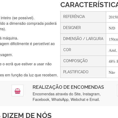
CARACTERÍSTIC
REFERÊNCIA
20150
nteiro (se possível).
Silvia Lopes
vido a dimensão comprada poderá
Encomenda direitinha. Rapidez e segurança. Volto a encomendar.
DESIGNER
N/D
ns).
 à máquina.
DIMENSÃO / LARGURA
150c
gem dificilmente é percetível ao
COR
Azul,
Silvia André
lavagem.
Gostei ,Serviço bastante rápido. recomendo
COMPOSIÇÃO
48% P
e o ecrã que estiver a usar não
PLASTIFICADO
Não
ntes em função da luz que recebem.
Filipa Freire
REALIZAÇÃO DE ENCOMENDAS
tendimento 5*. Hoje chegará a segunda encomenda feita de muitas ce
Encomendas através do Site, Instagram,
Facebook, WhatsApp, Webchat e Email.
Maria Aldeano
 DIZEM DE NÓS
ápida entrega e vinha muito bem protegida para o transporte, muito o