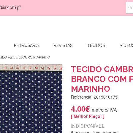
daa.com.pt
RETROSARIA
REVISTAS
TECIDOS
VÍDEO
UNDO AZUL ESCURO MARINHO
TECIDO CAMBR
BRANCO COM 
MARINHO
Referencia: 2015010175
4.00€
metro c/ IVA
[ Melhor Preço! ]
INDISPONÍVEL
6 pessoas já compraram