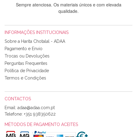
Sempre atenciosa. Os materiais únicos e com elevada
qualidade.
INFORMAÇÕES INSTITUCIONAIS
Rosa Medeiros
Sobre a Harita Chotalal - ADAA
Tudo chegou em condições, pois os produtos vieram muito
Pagamento e Envio
bem acondicionados. Estou plenamente satisfeita com os
Trocas ou Devoluções
produtos adquiridos. Relativamente à bolsa, tem um tecido
Perguntas Frequentes
com um padrão e cores muito bonitas e a execução está
perfeitíssima. Futuramente penso voltar a comprar na vossa
Política de Privacidade
loja, têm excelentes artigos a um preço muito justo. A
Termos e Condições
expedição da encomenda foi muito rápida.
CONTACTOS
Email:
Alexandra Morais
Telefone:
+351 938350622
Olá boa Noite. Os meus tecidos chegaram hoje. Muito
obrigada pelo miminho que dá um jeitaço pras minhas linhas
MÉTODOS DE PAGAMENTO ACEITES
de bordar e não sei o que pões nos tecidos, mas que cheiram