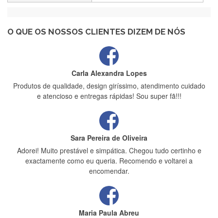
Recebi a minha encomenda, rápida entrega e vinha muito
bem protegida para o transporte, muito obrigada , serviço 5
estrelas
O QUE OS NOSSOS CLIENTES DIZEM DE NÓS
Carla Alexandra Lopes
Produtos de qualidade, design giríssimo, atendimento cuidado
e atencioso e entregas rápidas! Sou super fã!!!
Sara Pereira de Oliveira
Adorei! Muito prestável e simpática. Chegou tudo certinho e
exactamente como eu queria. Recomendo e voltarei a
encomendar.
Maria Paula Abreu