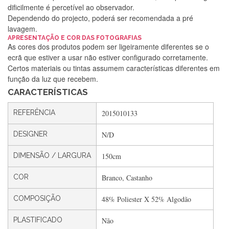
dificilmente é percetível ao observador.
Dependendo do projecto, poderá ser recomendada a pré
lavagem.
Silvia Lopes
APRESENTAÇÃO E COR DAS FOTOGRAFIAS
As cores dos produtos podem ser ligeiramente diferentes se o
Encomenda direitinha. Rapidez e segurança. Volto a
ecrã que estiver a usar não estiver configurado corretamente.
encomendar.
Certos materiais ou tintas assumem características diferentes em
função da luz que recebem.
CARACTERÍSTICAS
Silvia André
REFERÊNCIA
2015010133
Gostei ,Serviço bastante rápido. recomendo
DESIGNER
N/D
DIMENSÃO / LARGURA
150cm
Filipa Freire
Rápido, atendimento 5*. Hoje chegará a segunda encomenda
COR
Branco, Castanho
feita de muitas certamente❤️
COMPOSIÇÃO
48% Poliester X 52% Algodão
PLASTIFICADO
Não
Maria Aldeano