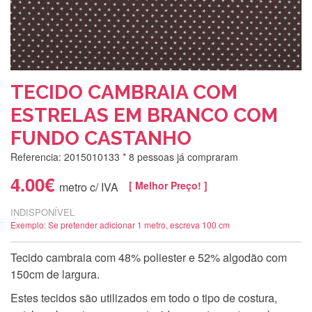
TECIDO CAMBRAIA COM
ESTRELAS EM BRANCO COM
FUNDO CASTANHO
Referencia: 2015010133
* 8 pessoas já compraram
4.00€
[ Melhor Preço! ]
metro c/ IVA
INDISPONÍVEL
Exemplo: Se pretender adicionar 1 metro, escreva 100 cm
Tecido cambraia com 48% poliester e 52% algodão com
150cm de largura.
Estes tecidos são utilizados em todo o tipo de costura,