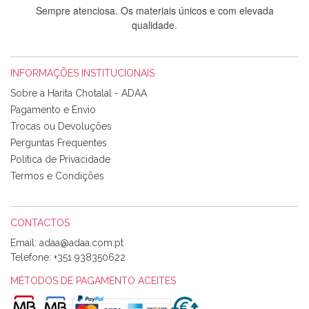
Sempre atenciosa. Os materiais únicos e com elevada
qualidade.
INFORMAÇÕES INSTITUCIONAIS
Rosa Medeiros
Sobre a Harita Chotalal - ADAA
Tudo chegou em condições, pois os produtos vieram muito
Pagamento e Envio
bem acondicionados. Estou plenamente satisfeita com os
Trocas ou Devoluções
produtos adquiridos. Relativamente à bolsa, tem um tecido
Perguntas Frequentes
com um padrão e cores muito bonitas e a execução está
perfeitíssima. Futuramente penso voltar a comprar na vossa
Política de Privacidade
loja, têm excelentes artigos a um preço muito justo. A
Termos e Condições
expedição da encomenda foi muito rápida.
CONTACTOS
Email:
Alexandra Morais
Telefone:
+351 938350622
Olá boa Noite. Os meus tecidos chegaram hoje. Muito
obrigada pelo miminho que dá um jeitaço pras minhas linhas
MÉTODOS DE PAGAMENTO ACEITES
de bordar e não sei o que pões nos tecidos, mas que cheiram