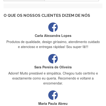
Recebi a minha encomenda, rápida entrega e vinha muito
bem protegida para o transporte, muito obrigada , serviço 5
estrelas
O QUE OS NOSSOS CLIENTES DIZEM DE NÓS
Carla Alexandra Lopes
Produtos de qualidade, design giríssimo, atendimento cuidado
e atencioso e entregas rápidas! Sou super fã!!!
Sara Pereira de Oliveira
Adorei! Muito prestável e simpática. Chegou tudo certinho e
exactamente como eu queria. Recomendo e voltarei a
encomendar.
Maria Paula Abreu