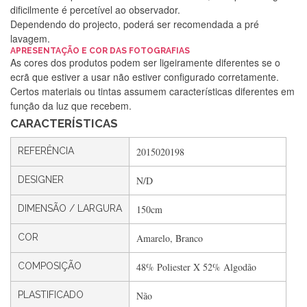
dificilmente é percetível ao observador.
Dependendo do projecto, poderá ser recomendada a pré
lavagem.
Silvia Lopes
APRESENTAÇÃO E COR DAS FOTOGRAFIAS
As cores dos produtos podem ser ligeiramente diferentes se o
Encomenda direitinha. Rapidez e segurança. Volto a
ecrã que estiver a usar não estiver configurado corretamente.
encomendar.
Certos materiais ou tintas assumem características diferentes em
função da luz que recebem.
CARACTERÍSTICAS
Silvia André
REFERÊNCIA
2015020198
Gostei ,Serviço bastante rápido. recomendo
DESIGNER
N/D
DIMENSÃO / LARGURA
150cm
Filipa Freire
Rápido, atendimento 5*. Hoje chegará a segunda encomenda
COR
Amarelo, Branco
feita de muitas certamente❤️
COMPOSIÇÃO
48% Poliester X 52% Algodão
PLASTIFICADO
Não
Maria Aldeano