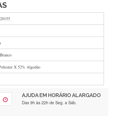
AS
20155
m
 Branco
oliester X 52% Algodão
AJUDA EM HORÁRIO ALARGADO
rtamente❤️
Das 9h às 22h de Seg. a Sáb.
brigada , serviço 5 estrelas