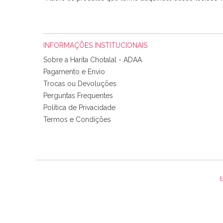
INFORMAÇÕES INSTITUCIONAIS
Sobre a Harita Chotalal - ADAA
Pagamento e Envio
Trocas ou Devoluções
Perguntas Frequentes
Política de Privacidade
Tudo chegou em condições, pois os produtos vieram muit
Termos e Condições
padrão e cores muito bonitas e a execução está perfe
E
Olá boa Noite. Os meus tecidos chegaram hoje. Muito