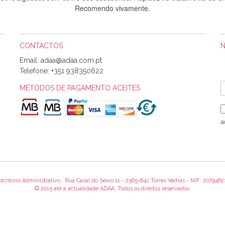
Recomendo vivamente.
CONTACTOS
Sílvia Maria Bernardino Mestre
Email:
Informo que recebi hoje a encomenda, gostei muito dos tecidos.
Telefone:
+351 938350622
MÉTODOS DE PAGAMENTO ACEITES
Rosa Medeiros
o bem acondicionados. Estou plenamente satisfeita com os produtos 
a
itíssima. Futuramente penso voltar a comprar na vossa loja, têm exce
encomenda foi muito rápida.
scritorio Administrativo : Rua Casal do Seixo 11 - 2565-642 Torres Vedras - NIF: 2079462
Alexandra Morais
© 2015 até a actualidade ADAA. Todos os direitos reservados.
 obrigada pelo miminho que dá um jeitaço pras minhas linhas de bord
maravilhosamente ... cheiram! :) Muito Obrigada.