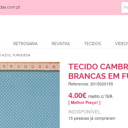
daa.com.pt
RETROSARIA
REVISTAS
TECIDOS
VÍDEO
O AZUL TURQUESA
TECIDO CAMBR
BRANCAS EM 
Referencia: 2015020155
4.00€
metro c/ IVA
[ Melhor Preço! ]
INDISPONÍVEL
15 pessoas já compraram