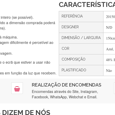
CARACTERÍSTIC
REFERÊNCIA
20150
nteiro (se possível).
Silvia Lopes
vido a dimensão comprada poderá
Encomenda direitinha. Rapidez e segurança. Volto a encomendar.
DESIGNER
N/D
ns).
 à máquina.
DIMENSÃO / LARGURA
150c
gem dificilmente é percetível ao
COR
Azul,
Silvia André
lavagem.
Gostei ,Serviço bastante rápido. recomendo
COMPOSIÇÃO
48% P
e o ecrã que estiver a usar não
PLASTIFICADO
Não
ntes em função da luz que recebem.
Filipa Freire
REALIZAÇÃO DE ENCOMENDAS
tendimento 5*. Hoje chegará a segunda encomenda feita de muitas ce
Encomendas através do Site, Instagram,
Facebook, WhatsApp, Webchat e Email.
Maria Aldeano
 DIZEM DE NÓS
ápida entrega e vinha muito bem protegida para o transporte, muito o