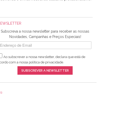
NEWSLETTER
Subscreva a nossa newsletter para receber as nossas
Novidades, Campanhas e Preços Especiais!
Ao subscrever a nossa newsletter, declara que está de
adquiridos. Relativamente à bolsa, tem um tecido com um
cordo com a nossa
política de privacidade
.
lentes artigos a um preço muito justo. A expedição da
SUBSCREVER A NEWSLETTER
13
ar e não sei o que pões nos tecidos, mas que cheiram