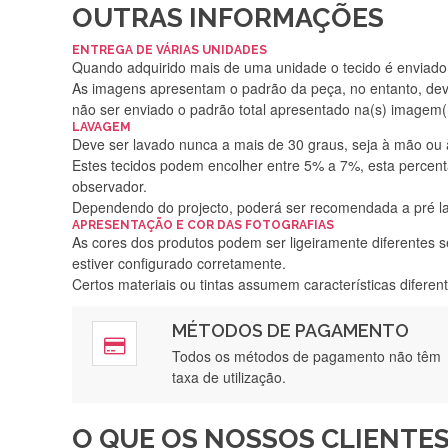
OUTRAS INFORMAÇÕES
ENTREGA DE VÁRIAS UNIDADES
Quando adquirido mais de uma unidade o tecido é enviado i
As imagens apresentam o padrão da peça, no entanto, de
não ser enviado o padrão total apresentado na(s) imagem(
LAVAGEM
Deve ser lavado nunca a mais de 30 graus, seja à mão ou
Estes tecidos podem encolher entre 5% a 7%, esta percenta
observador.
Dependendo do projecto, poderá ser recomendada a pré 
APRESENTAÇÃO E COR DAS FOTOGRAFIAS
As cores dos produtos podem ser ligeiramente diferentes s
estiver configurado corretamente.
Certos materiais ou tintas assumem características difere
MÉTODOS DE PAGAMENTO
Rápido, a
Todos os métodos de pagamento não têm
taxa de utilização.
O QUE OS NOSSOS CLIENTES
Recebi a minha encomenda, r