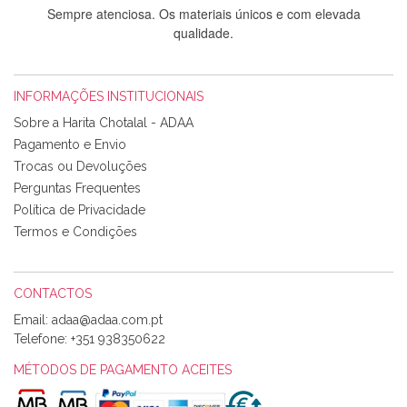
Sempre atenciosa. Os materiais únicos e com elevada
qualidade.
INFORMAÇÕES INSTITUCIONAIS
Rosa Medeiros
Sobre a Harita Chotalal - ADAA
Tudo chegou em condições, pois os produtos vieram muito
Pagamento e Envio
bem acondicionados. Estou plenamente satisfeita com os
Trocas ou Devoluções
produtos adquiridos. Relativamente à bolsa, tem um tecido
Perguntas Frequentes
com um padrão e cores muito bonitas e a execução está
perfeitíssima. Futuramente penso voltar a comprar na vossa
Política de Privacidade
loja, têm excelentes artigos a um preço muito justo. A
Termos e Condições
expedição da encomenda foi muito rápida.
CONTACTOS
Email:
Alexandra Morais
Telefone:
+351 938350622
Olá boa Noite. Os meus tecidos chegaram hoje. Muito
obrigada pelo miminho que dá um jeitaço pras minhas linhas
MÉTODOS DE PAGAMENTO ACEITES
de bordar e não sei o que pões nos tecidos, mas que cheiram