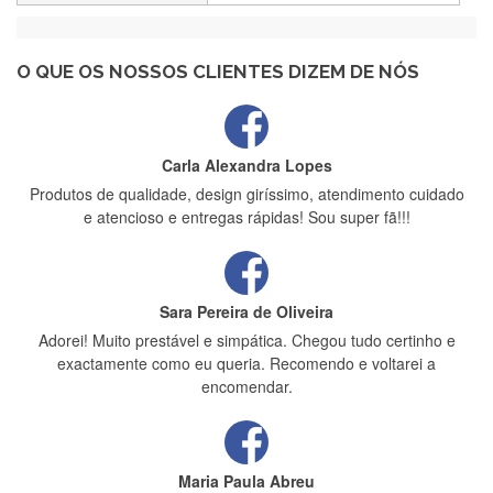
Recebi a minha encomenda, rápida entrega e vinha muito
bem protegida para o transporte, muito obrigada , serviço 5
estrelas
O QUE OS NOSSOS CLIENTES DIZEM DE NÓS
Carla Alexandra Lopes
Produtos de qualidade, design giríssimo, atendimento cuidado
e atencioso e entregas rápidas! Sou super fã!!!
Sara Pereira de Oliveira
Adorei! Muito prestável e simpática. Chegou tudo certinho e
exactamente como eu queria. Recomendo e voltarei a
encomendar.
Maria Paula Abreu