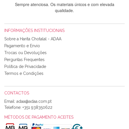
Sempre atenciosa. Os materiais únicos e com elevada
qualidade.
INFORMAÇÕES INSTITUCIONAIS
Rosa Medeiros
Sobre a Harita Chotalal - ADAA
Tudo chegou em condições, pois os produtos vieram muito
Pagamento e Envio
bem acondicionados. Estou plenamente satisfeita com os
Trocas ou Devoluções
produtos adquiridos. Relativamente à bolsa, tem um tecido
Perguntas Frequentes
com um padrão e cores muito bonitas e a execução está
perfeitíssima. Futuramente penso voltar a comprar na vossa
Política de Privacidade
loja, têm excelentes artigos a um preço muito justo. A
Termos e Condições
expedição da encomenda foi muito rápida.
CONTACTOS
Email:
Alexandra Morais
Telefone:
+351 938350622
Olá boa Noite. Os meus tecidos chegaram hoje. Muito
obrigada pelo miminho que dá um jeitaço pras minhas linhas
MÉTODOS DE PAGAMENTO ACEITES
de bordar e não sei o que pões nos tecidos, mas que cheiram