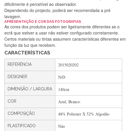
dificilmente é percetível ao observador.
Dependendo do projecto, poderá ser recomendada a pré
lavagem.
Silvia Lopes
APRESENTAÇÃO E COR DAS FOTOGRAFIAS
As cores dos produtos podem ser ligeiramente diferentes se o
Encomenda direitinha. Rapidez e segurança. Volto a
ecrã que estiver a usar não estiver configurado corretamente.
encomendar.
Certos materiais ou tintas assumem características diferentes em
função da luz que recebem.
CARACTERÍSTICAS
Silvia André
REFERÊNCIA
2015020202
Gostei ,Serviço bastante rápido. recomendo
DESIGNER
N/D
DIMENSÃO / LARGURA
140cm
Filipa Freire
Rápido, atendimento 5*. Hoje chegará a segunda encomenda
COR
Azul, Branco
feita de muitas certamente❤️
COMPOSIÇÃO
48% Poliester X 52% Algodão
PLASTIFICADO
Não
Maria Aldeano