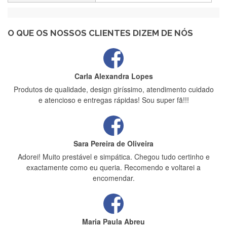
Recebi a minha encomenda, rápida entrega e vinha muito
bem protegida para o transporte, muito obrigada , serviço 5
estrelas
O QUE OS NOSSOS CLIENTES DIZEM DE NÓS
Carla Alexandra Lopes
Produtos de qualidade, design giríssimo, atendimento cuidado
e atencioso e entregas rápidas! Sou super fã!!!
Sara Pereira de Oliveira
Adorei! Muito prestável e simpática. Chegou tudo certinho e
exactamente como eu queria. Recomendo e voltarei a
encomendar.
Maria Paula Abreu