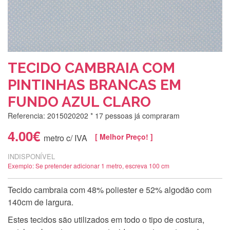
TECIDO CAMBRAIA COM
PINTINHAS BRANCAS EM
FUNDO AZUL CLARO
Referencia: 2015020202
* 17 pessoas já compraram
4.00€
[ Melhor Preço! ]
metro c/ IVA
INDISPONÍVEL
Exemplo: Se pretender adicionar 1 metro, escreva 100 cm
Tecido cambraia com 48% poliester e 52% algodão com
140cm de largura.
Estes tecidos são utilizados em todo o tipo de costura,