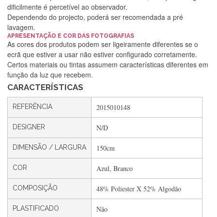
dificilmente é percetível ao observador.
Dependendo do projecto, poderá ser recomendada a pré
lavagem.
Silvia Lopes
APRESENTAÇÃO E COR DAS FOTOGRAFIAS
As cores dos produtos podem ser ligeiramente diferentes se o
Encomenda direitinha. Rapidez e segurança. Volto a
ecrã que estiver a usar não estiver configurado corretamente.
encomendar.
Certos materiais ou tintas assumem características diferentes em
função da luz que recebem.
CARACTERÍSTICAS
Silvia André
REFERÊNCIA
2015010148
Gostei ,Serviço bastante rápido. recomendo
DESIGNER
N/D
DIMENSÃO / LARGURA
150cm
Filipa Freire
Rápido, atendimento 5*. Hoje chegará a segunda encomenda
COR
Azul, Branco
feita de muitas certamente❤️
COMPOSIÇÃO
48% Poliester X 52% Algodão
PLASTIFICADO
Não
Maria Aldeano