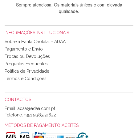
Sempre atenciosa. Os materiais únicos e com elevada
qualidade.
INFORMAÇÕES INSTITUCIONAIS
Rosa Medeiros
Sobre a Harita Chotalal - ADAA
Tudo chegou em condições, pois os produtos vieram muito
Pagamento e Envio
bem acondicionados. Estou plenamente satisfeita com os
Trocas ou Devoluções
produtos adquiridos. Relativamente à bolsa, tem um tecido
Perguntas Frequentes
com um padrão e cores muito bonitas e a execução está
perfeitíssima. Futuramente penso voltar a comprar na vossa
Política de Privacidade
loja, têm excelentes artigos a um preço muito justo. A
Termos e Condições
expedição da encomenda foi muito rápida.
CONTACTOS
Email:
Alexandra Morais
Telefone:
+351 938350622
Olá boa Noite. Os meus tecidos chegaram hoje. Muito
obrigada pelo miminho que dá um jeitaço pras minhas linhas
MÉTODOS DE PAGAMENTO ACEITES
de bordar e não sei o que pões nos tecidos, mas que cheiram