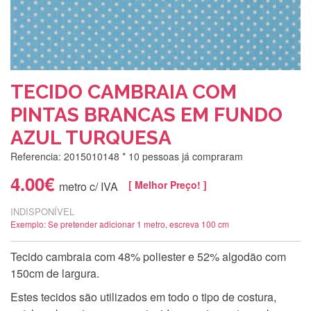
TECIDO CAMBRAIA COM
PINTAS BRANCAS EM FUNDO
AZUL TURQUESA
Referencia: 2015010148
* 10 pessoas já compraram
4.00€
[ Melhor Preço! ]
metro c/ IVA
INDISPONÍVEL
Exemplo: Se pretender adicionar 1 metro, escreva 100 cm
Tecido cambraia com 48% poliester e 52% algodão com
150cm de largura.
Estes tecidos são utilizados em todo o tipo de costura,