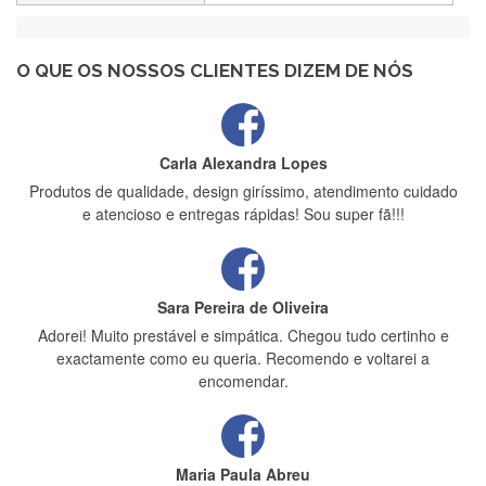
Recebi a minha encomenda, rápida entrega e vinha muito
bem protegida para o transporte, muito obrigada , serviço 5
estrelas
O QUE OS NOSSOS CLIENTES DIZEM DE NÓS
Carla Alexandra Lopes
Produtos de qualidade, design giríssimo, atendimento cuidado
e atencioso e entregas rápidas! Sou super fã!!!
Sara Pereira de Oliveira
Adorei! Muito prestável e simpática. Chegou tudo certinho e
exactamente como eu queria. Recomendo e voltarei a
encomendar.
Maria Paula Abreu