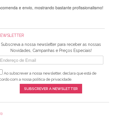
comenda e envio, mostrando bastante profissionalismo!
NEWSLETTER
Subscreva a nossa newsletter para receber as nossas
Novidades, Campanhas e Preços Especiais!
Ao subscrever a nossa newsletter, declara que está de
adquiridos. Relativamente à bolsa, tem um tecido com um
cordo com a nossa
política de privacidade
.
lentes artigos a um preço muito justo. A expedição da
SUBSCREVER A NEWSLETTER
13
ar e não sei o que pões nos tecidos, mas que cheiram