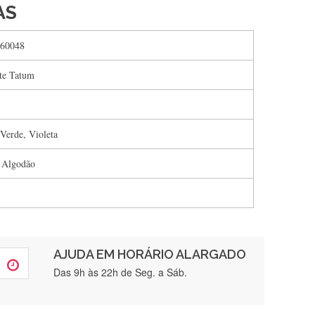
AS
60048
te Tatum
 Verde, Violeta
 Algodão
AJUDA EM HORÁRIO ALARGADO
rtamente❤️
Das 9h às 22h de Seg. a Sáb.