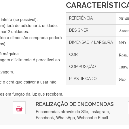
CARACTERÍSTIC
REFERÊNCIA
20140
nteiro (se possível).
) terá de adicionar 4 unidade.
DESIGNER
Annet
onar 2 unidades.
Silvia Lopes
vido a dimensão comprada poderá
Encomenda direitinha. Rapidez e segurança. Volto a encomendar.
DIMENSÃO / LARGURA
N/D
ns).
 à máquina.
COR
Rosa,
gem dificilmente é percetível ao
Silvia André
COMPOSIÇÃO
100%
lavagem.
Gostei ,Serviço bastante rápido. recomendo
PLASTIFICADO
Não
e o ecrã que estiver a usar não
ntes em função da luz que recebem.
Filipa Freire
REALIZAÇÃO DE ENCOMENDAS
tendimento 5*. Hoje chegará a segunda encomenda feita de muitas ce
Encomendas através do Site, Instagram,
Facebook, WhatsApp, Webchat e Email.
Maria Aldeano