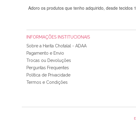
Adoro os produtos que tenho adquirido, desde tecidos
INFORMAÇÕES INSTITUCIONAIS
Sobre a Harita Chotalal - ADAA
Pagamento e Envio
Trocas ou Devoluções
Perguntas Frequentes
Política de Privacidade
Tudo chegou em condições, pois os produtos vieram muit
Termos e Condições
padrão e cores muito bonitas e a execução está perfe
E
Olá boa Noite. Os meus tecidos chegaram hoje. Muito