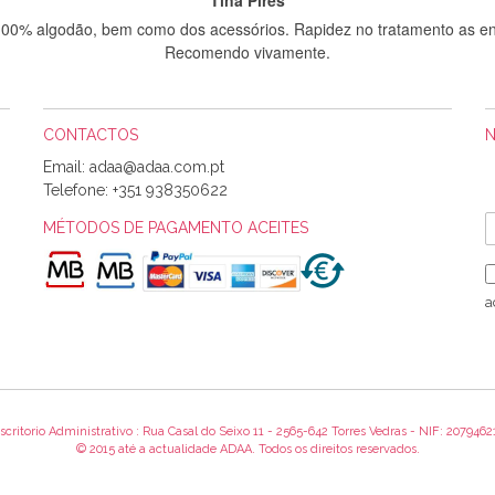
 100% algodão, bem como dos acessórios. Rapidez no tratamento as en
Recomendo vivamente.
CONTACTOS
Sílvia Maria Bernardino Mestre
Email:
Informo que recebi hoje a encomenda, gostei muito dos tecidos.
Telefone:
+351 938350622
MÉTODOS DE PAGAMENTO ACEITES
Rosa Medeiros
o bem acondicionados. Estou plenamente satisfeita com os produtos 
a
itíssima. Futuramente penso voltar a comprar na vossa loja, têm exce
encomenda foi muito rápida.
scritorio Administrativo : Rua Casal do Seixo 11 - 2565-642 Torres Vedras - NIF: 2079462
Alexandra Morais
© 2015 até a actualidade ADAA. Todos os direitos reservados.
 obrigada pelo miminho que dá um jeitaço pras minhas linhas de bord
maravilhosamente ... cheiram! :) Muito Obrigada.