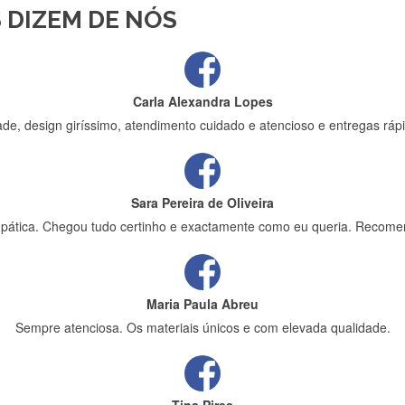
 DIZEM DE NÓS
ápida entrega e vinha muito bem protegida para o transporte, muito o
Carla Alexandra Lopes
de, design giríssimo, atendimento cuidado e atencioso e entregas rápi
Sara Pereira de Oliveira
impática. Chegou tudo certinho e exactamente como eu queria. Recome
Maria Paula Abreu
Sempre atenciosa. Os materiais únicos e com elevada qualidade.
Tina Pires