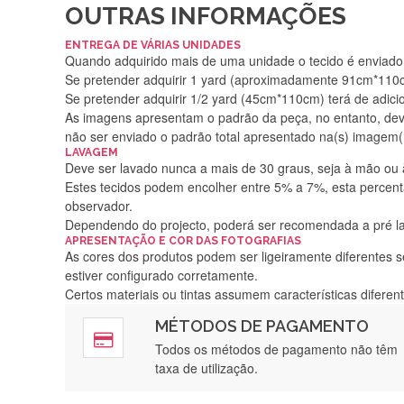
OUTRAS INFORMAÇÕES
ENTREGA DE VÁRIAS UNIDADES
Quando adquirido mais de uma unidade o tecido é enviado i
Se pretender adquirir 1 yard (aproximadamente 91cm*110cm
Se pretender adquirir 1/2 yard (45cm*110cm) terá de adici
As imagens apresentam o padrão da peça, no entanto, de
não ser enviado o padrão total apresentado na(s) imagem(
LAVAGEM
Deve ser lavado nunca a mais de 30 graus, seja à mão ou
Estes tecidos podem encolher entre 5% a 7%, esta percenta
observador.
Dependendo do projecto, poderá ser recomendada a pré 
APRESENTAÇÃO E COR DAS FOTOGRAFIAS
As cores dos produtos podem ser ligeiramente diferentes s
estiver configurado corretamente.
Certos materiais ou tintas assumem características difere
MÉTODOS DE PAGAMENTO
Rápido, a
Todos os métodos de pagamento não têm
taxa de utilização.