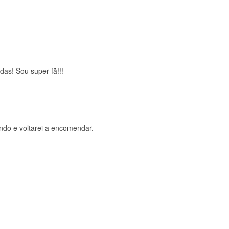
brigada , serviço 5 estrelas
das! Sou super fã!!!
ndo e voltarei a encomendar.