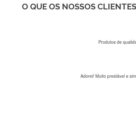
O QUE OS NOSSOS CLIENTES
Recebi a minha encomenda, r
Produtos de qualida
Adorei! Muito prestável e s