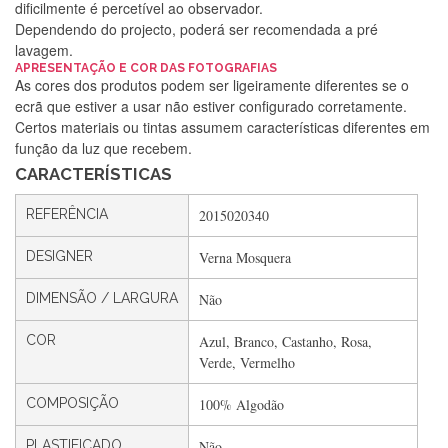
dificilmente é percetível ao observador.
Dependendo do projecto, poderá ser recomendada a pré
lavagem.
APRESENTAÇÃO E COR DAS FOTOGRAFIAS
Silvia Lopes
As cores dos produtos podem ser ligeiramente diferentes se o
ecrã que estiver a usar não estiver configurado corretamente.
Encomenda direitinha. Rapidez e segurança. Volto a
Certos materiais ou tintas assumem características diferentes em
encomendar.
função da luz que recebem.
CARACTERÍSTICAS
Silvia André
REFERÊNCIA
2015020340
Gostei ,Serviço bastante rápido. recomendo
DESIGNER
Verna Mosquera
DIMENSÃO / LARGURA
Não
Filipa Freire
COR
Azul, Branco, Castanho, Rosa,
Rápido, atendimento 5*. Hoje chegará a segunda encomenda
Verde, Vermelho
feita de muitas certamente❤️
COMPOSIÇÃO
100% Algodão
PLASTIFICADO
Não