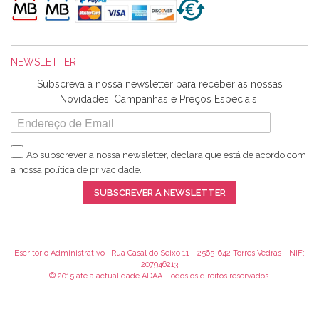
maravilhosamente ... cheiram! :) Muito Obrigada.
NEWSLETTER
Ana Franco
Subscreva a nossa newsletter para receber as nossas
Harita a minha encomenda já chegou. :) Muito obrigada pela
Novidades, Campanhas e Preços Especiais!
rapidez no envio, pela qualidade dos materiais que me
enviaste e pela simpatia de sempre. :)
Ao subscrever a nossa newsletter, declara que está de acordo com
a nossa
política de privacidade
.
Catarina Amaro
SUBSCREVER A NEWSLETTER
5 estrelas. Gosto muito do serviço. A Harita Chotalal é muito
disponível e atenciosa. Os artigos chegam rápido.
Recomendo.
Escritorio Administrativo : Rua Casal do Seixo 11 - 2565-642 Torres Vedras - NIF:
207946213
© 2015 até a actualidade ADAA. Todos os direitos reservados.
Teresa Duarte
Já sou cliente à algum tempo e encontro me super satisfeita!