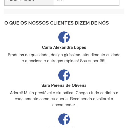
Maria Aldeano
Recebi a minha encomenda, rápida entrega e vinha muito
bem protegida para o transporte, muito obrigada , serviço 5
estrelas
O QUE OS NOSSOS CLIENTES DIZEM DE NÓS
Carla Alexandra Lopes
Produtos de qualidade, design giríssimo, atendimento cuidado
e atencioso e entregas rápidas! Sou super fã!!!
Sara Pereira de Oliveira
Adorei! Muito prestável e simpática. Chegou tudo certinho e
exactamente como eu queria. Recomendo e voltarei a
encomendar.