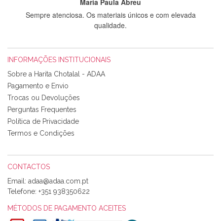
Maria Paula Abreu
Sempre atenciosa. Os materiais únicos e com elevada
qualidade.
INFORMAÇÕES INSTITUCIONAIS
Rosa Medeiros
Sobre a Harita Chotalal - ADAA
Tudo chegou em condições, pois os produtos vieram muito
Pagamento e Envio
bem acondicionados. Estou plenamente satisfeita com os
Trocas ou Devoluções
produtos adquiridos. Relativamente à bolsa, tem um tecido
Perguntas Frequentes
com um padrão e cores muito bonitas e a execução está
perfeitíssima. Futuramente penso voltar a comprar na vossa
Política de Privacidade
loja, têm excelentes artigos a um preço muito justo. A
Termos e Condições
expedição da encomenda foi muito rápida.
CONTACTOS
Email:
Alexandra Morais
Telefone:
+351 938350622
Olá boa Noite. Os meus tecidos chegaram hoje. Muito
obrigada pelo miminho que dá um jeitaço pras minhas linhas
MÉTODOS DE PAGAMENTO ACEITES
de bordar e não sei o que pões nos tecidos, mas que cheiram