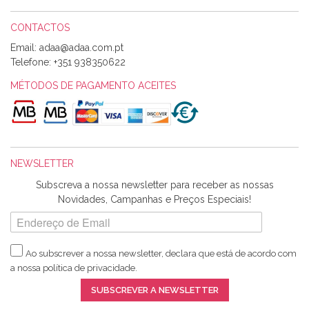
CONTACTOS
Email:
Alexandra Morais
Telefone:
+351 938350622
Olá boa Noite. Os meus tecidos chegaram hoje. Muito
obrigada pelo miminho que dá um jeitaço pras minhas linhas
MÉTODOS DE PAGAMENTO ACEITES
de bordar e não sei o que pões nos tecidos, mas que cheiram
maravilhosamente ... cheiram! :) Muito Obrigada.
NEWSLETTER
Ana Franco
Subscreva a nossa newsletter para receber as nossas
Harita a minha encomenda já chegou. :) Muito obrigada pela
Novidades, Campanhas e Preços Especiais!
rapidez no envio, pela qualidade dos materiais que me
enviaste e pela simpatia de sempre. :)
Ao subscrever a nossa newsletter, declara que está de acordo com
a nossa
política de privacidade
.
Catarina Amaro
SUBSCREVER A NEWSLETTER
5 estrelas. Gosto muito do serviço. A Harita Chotalal é muito