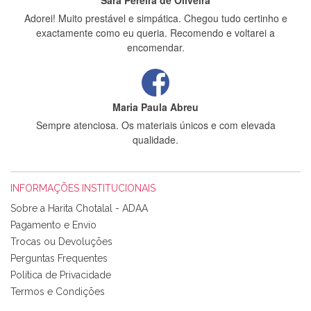
Sara Pereira de Oliveira
Adorei! Muito prestável e simpática. Chegou tudo certinho e
exactamente como eu queria. Recomendo e voltarei a
encomendar.
Maria Paula Abreu
Sempre atenciosa. Os materiais únicos e com elevada
qualidade.
INFORMAÇÕES INSTITUCIONAIS
Rosa Medeiros
Sobre a Harita Chotalal - ADAA
Tudo chegou em condições, pois os produtos vieram muito
Pagamento e Envio
bem acondicionados. Estou plenamente satisfeita com os
Trocas ou Devoluções
produtos adquiridos. Relativamente à bolsa, tem um tecido
Perguntas Frequentes
com um padrão e cores muito bonitas e a execução está
perfeitíssima. Futuramente penso voltar a comprar na vossa
Política de Privacidade
loja, têm excelentes artigos a um preço muito justo. A
Termos e Condições
expedição da encomenda foi muito rápida.