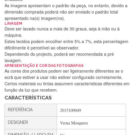
As imagens apresentam o padrão da peça, no entanto, devido a
dimensão comprada poderá não ser enviado o padrão total
apresentado na(s) imagem(ns).
LAVAGEM
Deve ser lavado nunca a mais de 30 graus, seja à mão ou à
máquina.
Estes tecidos podem encolher entre 5% a 7%, esta percentagem
dificilmente é percetível ao observador.
Dependendo do projecto, poderá ser recomendada a pré
lavagem.
APRESENTAÇÃO E COR DAS FOTOGRAFIAS
Silvia Lopes
As cores dos produtos podem ser ligeiramente diferentes se o
ecrã que estiver a usar não estiver configurado corretamente.
Encomenda direitinha. Rapidez e segurança. Volto a
Certos materiais ou tintas assumem características diferentes em
encomendar.
função da luz que recebem.
CARACTERÍSTICAS
Silvia André
REFERÊNCIA
2015100049
Gostei ,Serviço bastante rápido. recomendo
DESIGNER
Verna Mosquera