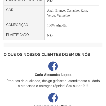
DIMENSÃO / LARGURA
Não
Filipa Freire
COR
Azul, Branco, Castanho, Rosa,
Rápido, atendimento 5*. Hoje chegará a segunda encomenda
Verde, Vermelho
feita de muitas certamente❤️
COMPOSIÇÃO
100% Algodão
PLASTIFICADO
Não
Maria Aldeano
Recebi a minha encomenda, rápida entrega e vinha muito
bem protegida para o transporte, muito obrigada , serviço 5
estrelas
O QUE OS NOSSOS CLIENTES DIZEM DE NÓS
Carla Alexandra Lopes
Produtos de qualidade, design giríssimo, atendimento cuidado
e atencioso e entregas rápidas! Sou super fã!!!