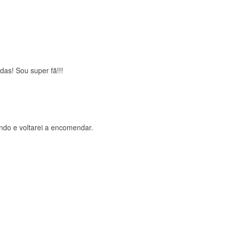
brigada , serviço 5 estrelas
das! Sou super fã!!!
ndo e voltarei a encomendar.