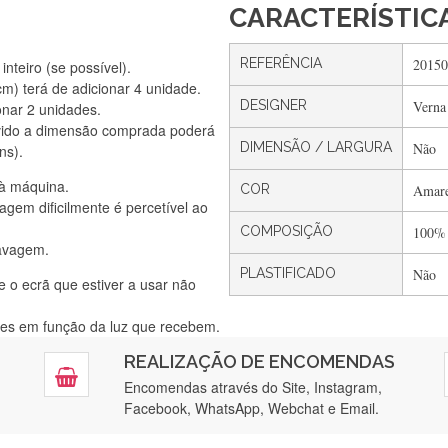
CARACTERÍSTIC
REFERÊNCIA
20150
nteiro (se possível).
) terá de adicionar 4 unidade.
DESIGNER
Verna
onar 2 unidades.
Silvia Lopes
vido a dimensão comprada poderá
Encomenda direitinha. Rapidez e segurança. Volto a encomendar.
DIMENSÃO / LARGURA
Não
ns).
 à máquina.
COR
Amare
gem dificilmente é percetível ao
Silvia André
COMPOSIÇÃO
100%
lavagem.
Gostei ,Serviço bastante rápido. recomendo
PLASTIFICADO
Não
e o ecrã que estiver a usar não
ntes em função da luz que recebem.
Filipa Freire
REALIZAÇÃO DE ENCOMENDAS
tendimento 5*. Hoje chegará a segunda encomenda feita de muitas ce
Encomendas através do Site, Instagram,
Facebook, WhatsApp, Webchat e Email.
Maria Aldeano