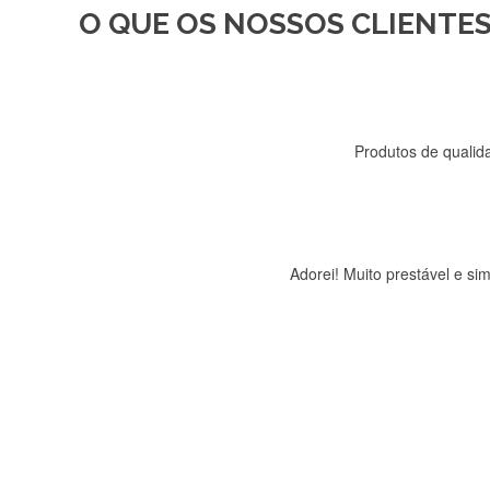
O QUE OS NOSSOS CLIENTES
Recebi a minha encomenda, r
Produtos de qualida
Adorei! Muito prestável e s