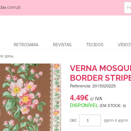
daa.com.pt
RETROSARIA
REVISTAS
TECIDOS
VÍDEO
E SEPIA
VERNA MOSQU
BORDER STRIPE
Referencia: 2015020225
4.49€
c/ IVA
DISPONÍVEL
(EM STOCK: 4)
Qtd:
55cm X 45cm