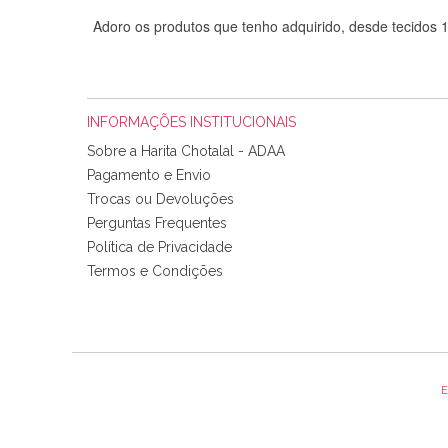
Adoro os produtos que tenho adquirido, desde tecidos
INFORMAÇÕES INSTITUCIONAIS
Sobre a Harita Chotalal - ADAA
Pagamento e Envio
Trocas ou Devoluções
Perguntas Frequentes
Política de Privacidade
Tudo chegou em condições, pois os produtos vieram muit
Termos e Condições
padrão e cores muito bonitas e a execução está perfe
E
Olá boa Noite. Os meus tecidos chegaram hoje. Muito