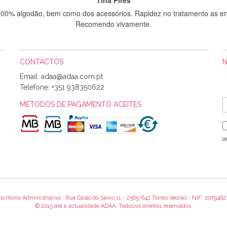
 100% algodão, bem como dos acessórios. Rapidez no tratamento as en
Recomendo vivamente.
CONTACTOS
Sílvia Maria Bernardino Mestre
Email:
Informo que recebi hoje a encomenda, gostei muito dos tecidos.
Telefone:
+351 938350622
MÉTODOS DE PAGAMENTO ACEITES
Rosa Medeiros
o bem acondicionados. Estou plenamente satisfeita com os produtos 
a
itíssima. Futuramente penso voltar a comprar na vossa loja, têm exce
encomenda foi muito rápida.
scritorio Administrativo : Rua Casal do Seixo 11 - 2565-642 Torres Vedras - NIF: 2079462
Alexandra Morais
© 2015 até a actualidade ADAA. Todos os direitos reservados.
 obrigada pelo miminho que dá um jeitaço pras minhas linhas de bord
maravilhosamente ... cheiram! :) Muito Obrigada.