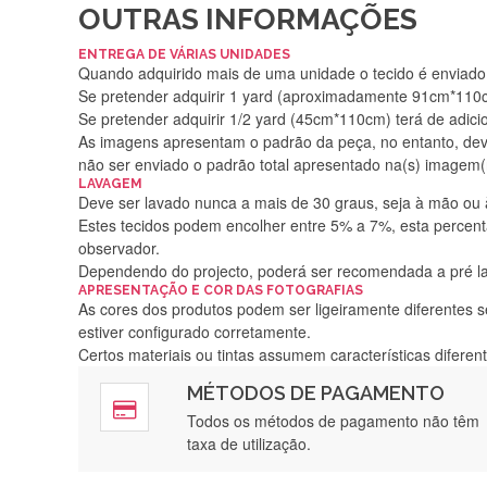
OUTRAS INFORMAÇÕES
ENTREGA DE VÁRIAS UNIDADES
Quando adquirido mais de uma unidade o tecido é enviado i
Se pretender adquirir 1 yard (aproximadamente 91cm*110cm
Se pretender adquirir 1/2 yard (45cm*110cm) terá de adici
As imagens apresentam o padrão da peça, no entanto, de
não ser enviado o padrão total apresentado na(s) imagem(
LAVAGEM
Deve ser lavado nunca a mais de 30 graus, seja à mão ou
Estes tecidos podem encolher entre 5% a 7%, esta percenta
observador.
Dependendo do projecto, poderá ser recomendada a pré 
APRESENTAÇÃO E COR DAS FOTOGRAFIAS
As cores dos produtos podem ser ligeiramente diferentes s
estiver configurado corretamente.
Certos materiais ou tintas assumem características difere
MÉTODOS DE PAGAMENTO
Rápido, a
Todos os métodos de pagamento não têm
taxa de utilização.