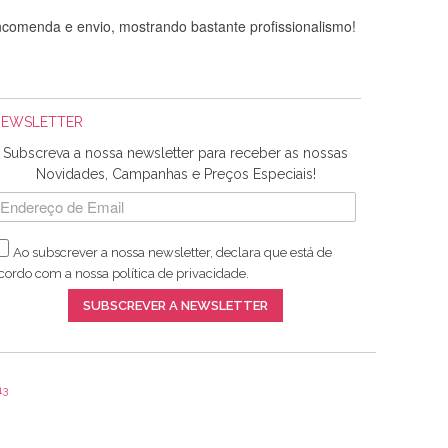
comenda e envio, mostrando bastante profissionalismo!
NEWSLETTER
Subscreva a nossa newsletter para receber as nossas
Novidades, Campanhas e Preços Especiais!
Ao subscrever a nossa newsletter, declara que está de
adquiridos. Relativamente à bolsa, tem um tecido com um
cordo com a nossa
política de privacidade
.
lentes artigos a um preço muito justo. A expedição da
SUBSCREVER A NEWSLETTER
13
ar e não sei o que pões nos tecidos, mas que cheiram