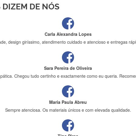
 DIZEM DE NÓS
ápida entrega e vinha muito bem protegida para o transporte, muito o
Carla Alexandra Lopes
de, design giríssimo, atendimento cuidado e atencioso e entregas rápi
Sara Pereira de Oliveira
impática. Chegou tudo certinho e exactamente como eu queria. Recome
Maria Paula Abreu
Sempre atenciosa. Os materiais únicos e com elevada qualidade.
Tina Pires