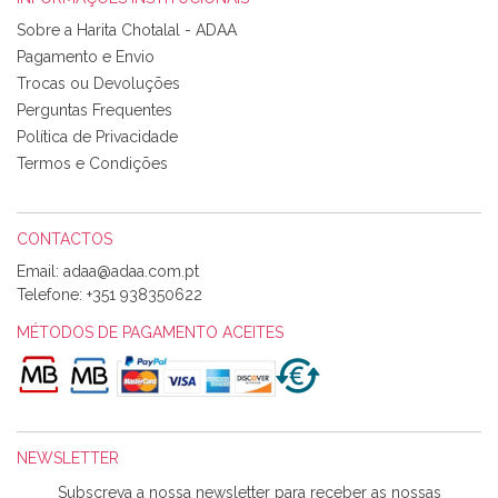
Rosa Medeiros
Sobre a Harita Chotalal - ADAA
Tudo chegou em condições, pois os produtos vieram muito
Pagamento e Envio
bem acondicionados. Estou plenamente satisfeita com os
Trocas ou Devoluções
produtos adquiridos. Relativamente à bolsa, tem um tecido
Perguntas Frequentes
com um padrão e cores muito bonitas e a execução está
perfeitíssima. Futuramente penso voltar a comprar na vossa
Política de Privacidade
loja, têm excelentes artigos a um preço muito justo. A
Termos e Condições
expedição da encomenda foi muito rápida.
CONTACTOS
Email:
Alexandra Morais
Telefone:
+351 938350622
Olá boa Noite. Os meus tecidos chegaram hoje. Muito
obrigada pelo miminho que dá um jeitaço pras minhas linhas
MÉTODOS DE PAGAMENTO ACEITES
de bordar e não sei o que pões nos tecidos, mas que cheiram
maravilhosamente ... cheiram! :) Muito Obrigada.
NEWSLETTER
Ana Franco
Subscreva a nossa newsletter para receber as nossas