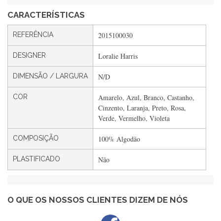
encomendar.
CARACTERÍSTICAS
REFERÊNCIA
2015100030
Silvia André
DESIGNER
Loralie Harris
Gostei ,Serviço bastante rápido. recomendo
DIMENSÃO / LARGURA
N/D
COR
Amarelo, Azul, Branco, Castanho,
Filipa Freire
Cinzento, Laranja, Preto, Rosa,
Rápido, atendimento 5*. Hoje chegará a segunda encomenda
Verde, Vermelho, Violeta
feita de muitas certamente❤️
COMPOSIÇÃO
100% Algodão
PLASTIFICADO
Não
Maria Aldeano
Recebi a minha encomenda, rápida entrega e vinha muito
bem protegida para o transporte, muito obrigada , serviço 5
estrelas
O QUE OS NOSSOS CLIENTES DIZEM DE NÓS