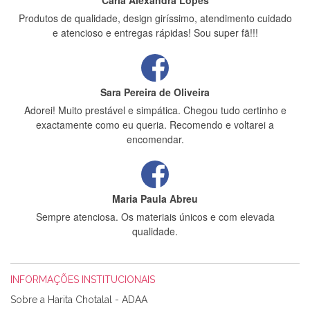
Carla Alexandra Lopes
Produtos de qualidade, design giríssimo, atendimento cuidado
e atencioso e entregas rápidas! Sou super fã!!!
Sara Pereira de Oliveira
Adorei! Muito prestável e simpática. Chegou tudo certinho e
exactamente como eu queria. Recomendo e voltarei a
encomendar.
Maria Paula Abreu
Sempre atenciosa. Os materiais únicos e com elevada
qualidade.
INFORMAÇÕES INSTITUCIONAIS
Rosa Medeiros
Sobre a Harita Chotalal - ADAA
Tudo chegou em condições, pois os produtos vieram muito