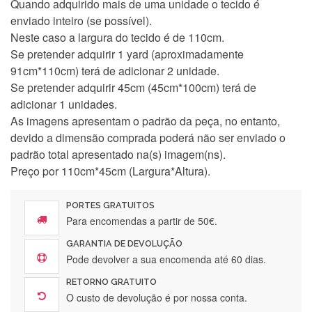
Quando adquirido mais de uma unidade o tecido é
enviado inteiro (se possível).
Neste caso a largura do tecido é de 110cm.
Se pretender adquirir 1 yard (aproximadamente
91cm*110cm) terá de adicionar 2 unidade.
Se pretender adquirir 45cm (45cm*100cm) terá de
adicionar 1 unidades.
As imagens apresentam o padrão da peça, no entanto,
devido a dimensão comprada poderá não ser enviado o
padrão total apresentado na(s) imagem(ns).
Preço por 110cm*45cm (Largura*Altura).
PORTES GRATUITOS
Para encomendas a partir de 50€.
GARANTIA DE DEVOLUÇÃO
Silvia Lopes
Pode devolver a sua encomenda até 60 dias.
Encomenda direitinha. Rapidez e segurança. Volto a
RETORNO GRATUITO
encomendar.
O custo de devolução é por nossa conta.