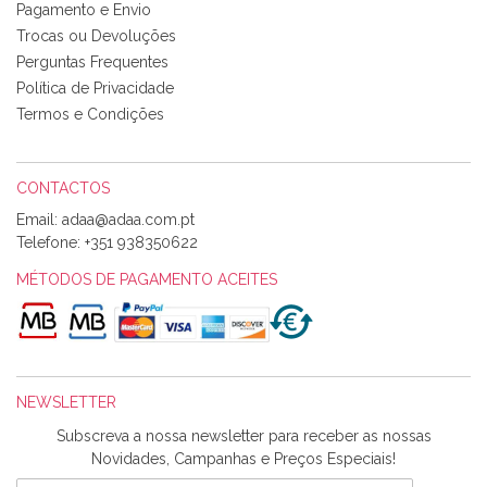
Pagamento e Envio
bem acondicionados. Estou plenamente satisfeita com os
Trocas ou Devoluções
produtos adquiridos. Relativamente à bolsa, tem um tecido
Perguntas Frequentes
com um padrão e cores muito bonitas e a execução está
perfeitíssima. Futuramente penso voltar a comprar na vossa
Política de Privacidade
loja, têm excelentes artigos a um preço muito justo. A
Termos e Condições
expedição da encomenda foi muito rápida.
CONTACTOS
Email:
Alexandra Morais
Telefone:
+351 938350622
Olá boa Noite. Os meus tecidos chegaram hoje. Muito
obrigada pelo miminho que dá um jeitaço pras minhas linhas
MÉTODOS DE PAGAMENTO ACEITES
de bordar e não sei o que pões nos tecidos, mas que cheiram
maravilhosamente ... cheiram! :) Muito Obrigada.
NEWSLETTER
Ana Franco
Subscreva a nossa newsletter para receber as nossas
Harita a minha encomenda já chegou. :) Muito obrigada pela
Novidades, Campanhas e Preços Especiais!
rapidez no envio, pela qualidade dos materiais que me