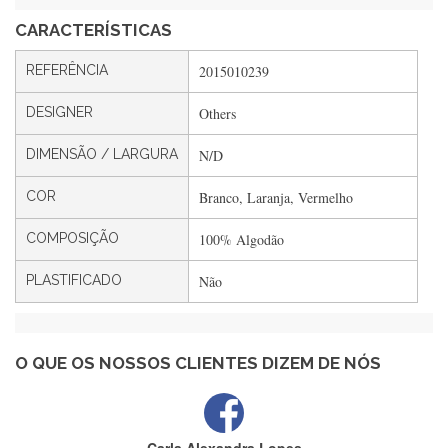
CARACTERÍSTICAS
Silvia André
REFERÊNCIA
2015010239
Gostei ,Serviço bastante rápido. recomendo
DESIGNER
Others
DIMENSÃO / LARGURA
N/D
Filipa Freire
Rápido, atendimento 5*. Hoje chegará a segunda encomenda
COR
Branco, Laranja, Vermelho
feita de muitas certamente❤️
COMPOSIÇÃO
100% Algodão
PLASTIFICADO
Não
Maria Aldeano
Recebi a minha encomenda, rápida entrega e vinha muito
bem protegida para o transporte, muito obrigada , serviço 5
estrelas
O QUE OS NOSSOS CLIENTES DIZEM DE NÓS