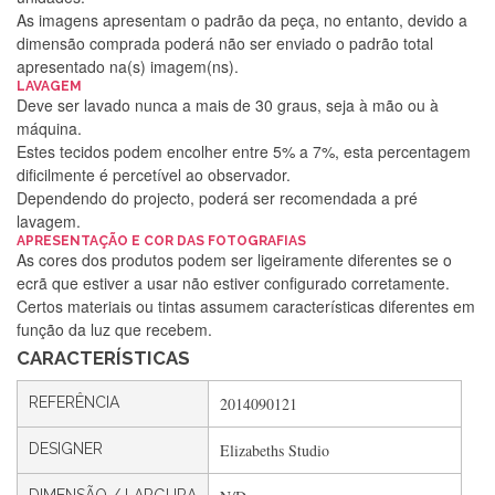
As imagens apresentam o padrão da peça, no entanto, devido a
dimensão comprada poderá não ser enviado o padrão total
apresentado na(s) imagem(ns).
LAVAGEM
Deve ser lavado nunca a mais de 30 graus, seja à mão ou à
máquina.
Estes tecidos podem encolher entre 5% a 7%, esta percentagem
dificilmente é percetível ao observador.
Dependendo do projecto, poderá ser recomendada a pré
lavagem.
APRESENTAÇÃO E COR DAS FOTOGRAFIAS
Silvia Lopes
As cores dos produtos podem ser ligeiramente diferentes se o
ecrã que estiver a usar não estiver configurado corretamente.
Encomenda direitinha. Rapidez e segurança. Volto a
Certos materiais ou tintas assumem características diferentes em
encomendar.
função da luz que recebem.
CARACTERÍSTICAS
Silvia André
REFERÊNCIA
2014090121
Gostei ,Serviço bastante rápido. recomendo
DESIGNER
Elizabeths Studio