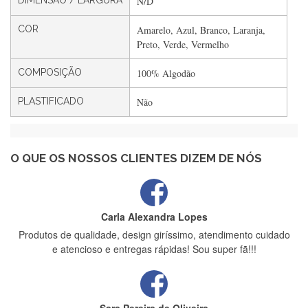
DIMENSÃO / LARGURA
N/D
Filipa Freire
COR
Amarelo, Azul, Branco, Laranja,
Rápido, atendimento 5*. Hoje chegará a segunda encomenda
Preto, Verde, Vermelho
feita de muitas certamente❤️
COMPOSIÇÃO
100% Algodão
PLASTIFICADO
Não
Maria Aldeano
Recebi a minha encomenda, rápida entrega e vinha muito
bem protegida para o transporte, muito obrigada , serviço 5
estrelas
O QUE OS NOSSOS CLIENTES DIZEM DE NÓS
Carla Alexandra Lopes
Produtos de qualidade, design giríssimo, atendimento cuidado
e atencioso e entregas rápidas! Sou super fã!!!