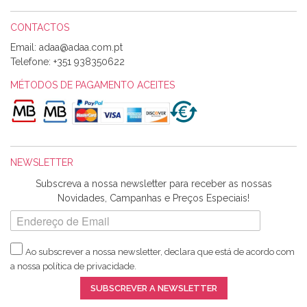
CONTACTOS
Email:
Alexandra Morais
Telefone:
+351 938350622
Olá boa Noite. Os meus tecidos chegaram hoje. Muito
obrigada pelo miminho que dá um jeitaço pras minhas linhas
MÉTODOS DE PAGAMENTO ACEITES
de bordar e não sei o que pões nos tecidos, mas que cheiram
maravilhosamente ... cheiram! :) Muito Obrigada.
NEWSLETTER
Ana Franco
Subscreva a nossa newsletter para receber as nossas
Harita a minha encomenda já chegou. :) Muito obrigada pela
Novidades, Campanhas e Preços Especiais!
rapidez no envio, pela qualidade dos materiais que me
enviaste e pela simpatia de sempre. :)
Ao subscrever a nossa newsletter, declara que está de acordo com
a nossa
política de privacidade
.
Catarina Amaro
SUBSCREVER A NEWSLETTER
5 estrelas. Gosto muito do serviço. A Harita Chotalal é muito