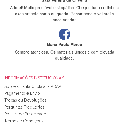
Sara Pereira de Oliveira
Adorei! Muito prestável e simpática. Chegou tudo certinho e
exactamente como eu queria. Recomendo e voltarei a
encomendar.
Maria Paula Abreu
Sempre atenciosa. Os materiais únicos e com elevada
qualidade.
INFORMAÇÕES INSTITUCIONAIS
Rosa Medeiros
Sobre a Harita Chotalal - ADAA
Tudo chegou em condições, pois os produtos vieram muito
Pagamento e Envio
bem acondicionados. Estou plenamente satisfeita com os
Trocas ou Devoluções
produtos adquiridos. Relativamente à bolsa, tem um tecido
Perguntas Frequentes
com um padrão e cores muito bonitas e a execução está
perfeitíssima. Futuramente penso voltar a comprar na vossa
Política de Privacidade
loja, têm excelentes artigos a um preço muito justo. A
Termos e Condições
expedição da encomenda foi muito rápida.