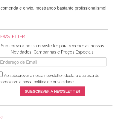
comenda e envio, mostrando bastante profissionalismo!
NEWSLETTER
Subscreva a nossa newsletter para receber as nossas
Novidades, Campanhas e Preços Especiais!
Ao subscrever a nossa newsletter, declara que está de
adquiridos. Relativamente à bolsa, tem um tecido com um
cordo com a nossa
política de privacidade
.
lentes artigos a um preço muito justo. A expedição da
SUBSCREVER A NEWSLETTER
13
ar e não sei o que pões nos tecidos, mas que cheiram