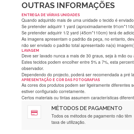
OUTRAS INFORMAÇÕES
ENTREGA DE VÁRIAS UNIDADES
Quando adquirido mais de uma unidade o tecido é enviado i
Se pretender adquirir 1 yard (aproximadamente 91cm*110cm
Se pretender adquirir 1/2 yard (45cm*110cm) terá de adici
As imagens apresentam o padrão da peça, no entanto, de
não ser enviado o padrão total apresentado na(s) imagem(
LAVAGEM
Deve ser lavado nunca a mais de 30 graus, seja à mão ou
Estes tecidos podem encolher entre 5% a 7%, esta percenta
observador.
Dependendo do projecto, poderá ser recomendada a pré 
APRESENTAÇÃO E COR DAS FOTOGRAFIAS
As cores dos produtos podem ser ligeiramente diferentes s
estiver configurado corretamente.
Certos materiais ou tintas assumem características difere
MÉTODOS DE PAGAMENTO
Rápido, a
Todos os métodos de pagamento não têm
taxa de utilização.