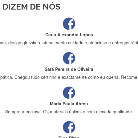
 DIZEM DE NÓS
ápida entrega e vinha muito bem protegida para o transporte, muito o
Carla Alexandra Lopes
de, design giríssimo, atendimento cuidado e atencioso e entregas rápi
Sara Pereira de Oliveira
impática. Chegou tudo certinho e exactamente como eu queria. Recome
Maria Paula Abreu
Sempre atenciosa. Os materiais únicos e com elevada qualidade.
Tina Pires