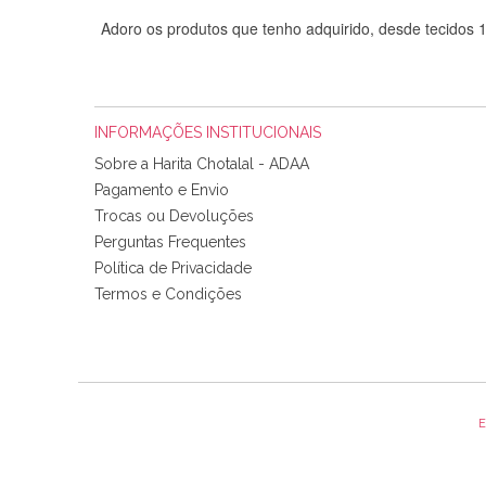
Adoro os produtos que tenho adquirido, desde tecidos
INFORMAÇÕES INSTITUCIONAIS
Sobre a Harita Chotalal - ADAA
Pagamento e Envio
Trocas ou Devoluções
Perguntas Frequentes
Política de Privacidade
Tudo chegou em condições, pois os produtos vieram muit
Termos e Condições
padrão e cores muito bonitas e a execução está perfe
E
Olá boa Noite. Os meus tecidos chegaram hoje. Muito