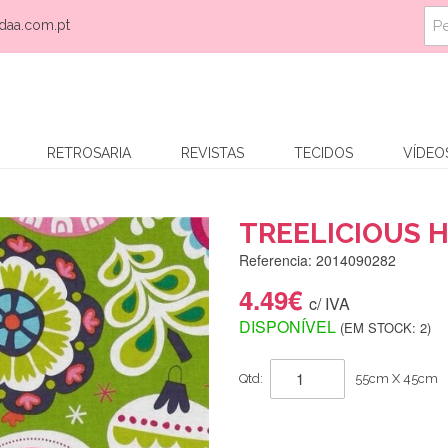
daa.com.pt
RETROSARIA
REVISTAS
TECIDOS
VÍDEO
TREELICIOUS 
Referencia: 2014090282
4.49€
c/ IVA
DISPONÍVEL
(EM STOCK: 2)
Qtd:
55cm X 45cm