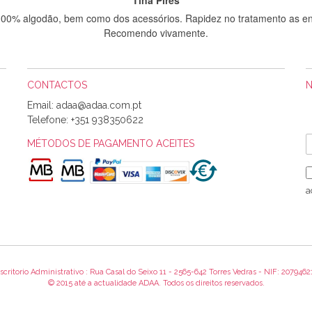
 100% algodão, bem como dos acessórios. Rapidez no tratamento as en
Recomendo vivamente.
CONTACTOS
Sílvia Maria Bernardino Mestre
Email:
Informo que recebi hoje a encomenda, gostei muito dos tecidos.
Telefone:
+351 938350622
MÉTODOS DE PAGAMENTO ACEITES
Rosa Medeiros
o bem acondicionados. Estou plenamente satisfeita com os produtos 
a
itíssima. Futuramente penso voltar a comprar na vossa loja, têm exce
encomenda foi muito rápida.
scritorio Administrativo : Rua Casal do Seixo 11 - 2565-642 Torres Vedras - NIF: 2079462
Alexandra Morais
© 2015 até a actualidade ADAA. Todos os direitos reservados.
 obrigada pelo miminho que dá um jeitaço pras minhas linhas de bord
maravilhosamente ... cheiram! :) Muito Obrigada.