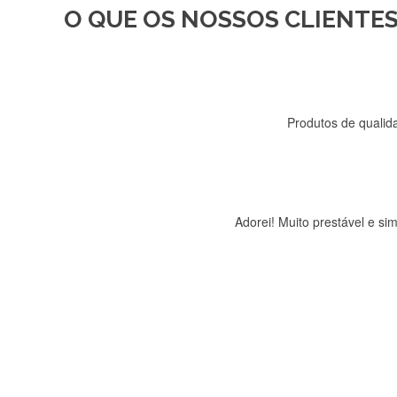
O QUE OS NOSSOS CLIENTES
Recebi a minha encomenda, r
Produtos de qualida
Adorei! Muito prestável e s