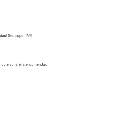
brigada , serviço 5 estrelas
das! Sou super fã!!!
ndo e voltarei a encomendar.