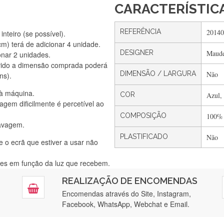
CARACTERÍSTIC
REFERÊNCIA
20140
nteiro (se possível).
) terá de adicionar 4 unidade.
DESIGNER
Maude
onar 2 unidades.
Silvia Lopes
vido a dimensão comprada poderá
Encomenda direitinha. Rapidez e segurança. Volto a encomendar.
DIMENSÃO / LARGURA
Não
ns).
 à máquina.
COR
Azul,
gem dificilmente é percetível ao
Silvia André
COMPOSIÇÃO
100%
lavagem.
Gostei ,Serviço bastante rápido. recomendo
PLASTIFICADO
Não
e o ecrã que estiver a usar não
ntes em função da luz que recebem.
Filipa Freire
REALIZAÇÃO DE ENCOMENDAS
tendimento 5*. Hoje chegará a segunda encomenda feita de muitas ce
Encomendas através do Site, Instagram,
Facebook, WhatsApp, Webchat e Email.
Maria Aldeano