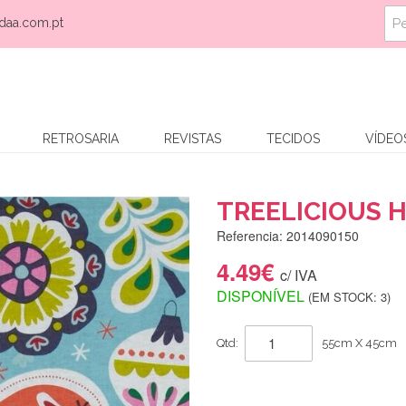
daa.com.pt
RETROSARIA
REVISTAS
TECIDOS
VÍDEO
TREELICIOUS 
Referencia: 2014090150
4.49€
c/ IVA
DISPONÍVEL
(EM STOCK: 3)
Qtd:
55cm X 45cm