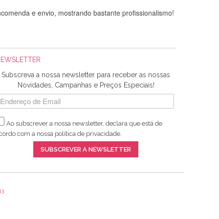
comenda e envio, mostrando bastante profissionalismo!
NEWSLETTER
Subscreva a nossa newsletter para receber as nossas
Novidades, Campanhas e Preços Especiais!
Ao subscrever a nossa newsletter, declara que está de
adquiridos. Relativamente à bolsa, tem um tecido com um
cordo com a nossa
política de privacidade
.
lentes artigos a um preço muito justo. A expedição da
SUBSCREVER A NEWSLETTER
13
ar e não sei o que pões nos tecidos, mas que cheiram