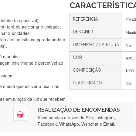
CARACTERÍSTIC
REFERÊNCIA
20140
nteiro (se possível).
) terá de adicionar 4 unidade.
DESIGNER
Maude
onar 2 unidades.
Silvia Lopes
vido a dimensão comprada poderá
Encomenda direitinha. Rapidez e segurança. Volto a encomendar.
DIMENSÃO / LARGURA
Não
ns).
 à máquina.
COR
Azul,
gem dificilmente é percetível ao
Silvia André
COMPOSIÇÃO
100%
lavagem.
Gostei ,Serviço bastante rápido. recomendo
PLASTIFICADO
Não
e o ecrã que estiver a usar não
ntes em função da luz que recebem.
Filipa Freire
REALIZAÇÃO DE ENCOMENDAS
tendimento 5*. Hoje chegará a segunda encomenda feita de muitas ce
Encomendas através do Site, Instagram,
Facebook, WhatsApp, Webchat e Email.
Maria Aldeano