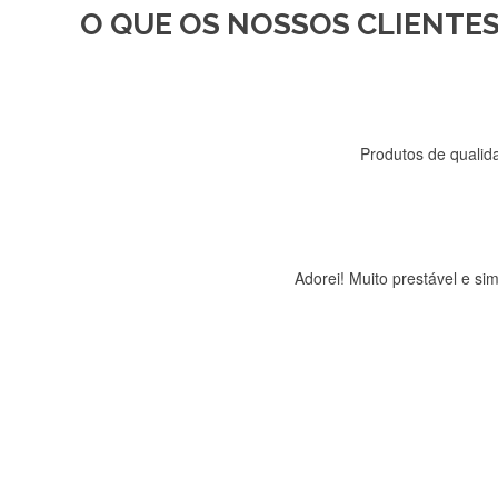
O QUE OS NOSSOS CLIENTES
Recebi a minha encomenda, r
Produtos de qualida
Adorei! Muito prestável e s