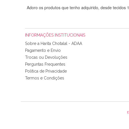
Adoro os produtos que tenho adquirido, desde tecidos
INFORMAÇÕES INSTITUCIONAIS
Sobre a Harita Chotalal - ADAA
Pagamento e Envio
Trocas ou Devoluções
Perguntas Frequentes
Política de Privacidade
Tudo chegou em condições, pois os produtos vieram muit
Termos e Condições
padrão e cores muito bonitas e a execução está perfe
E
Olá boa Noite. Os meus tecidos chegaram hoje. Muito