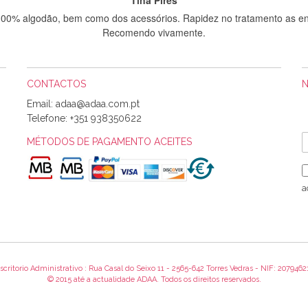
 100% algodão, bem como dos acessórios. Rapidez no tratamento as en
Recomendo vivamente.
CONTACTOS
Sílvia Maria Bernardino Mestre
Email:
Informo que recebi hoje a encomenda, gostei muito dos tecidos.
Telefone:
+351 938350622
MÉTODOS DE PAGAMENTO ACEITES
Rosa Medeiros
o bem acondicionados. Estou plenamente satisfeita com os produtos 
a
itíssima. Futuramente penso voltar a comprar na vossa loja, têm exce
encomenda foi muito rápida.
scritorio Administrativo : Rua Casal do Seixo 11 - 2565-642 Torres Vedras - NIF: 2079462
Alexandra Morais
© 2015 até a actualidade ADAA. Todos os direitos reservados.
 obrigada pelo miminho que dá um jeitaço pras minhas linhas de bord
maravilhosamente ... cheiram! :) Muito Obrigada.