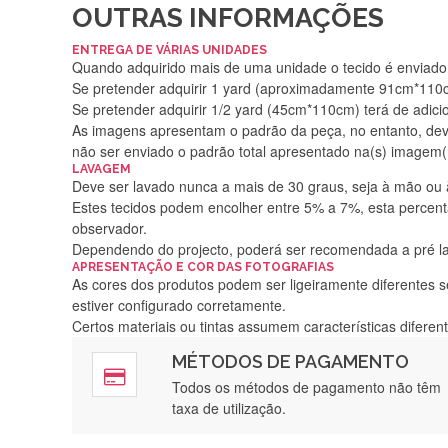
OUTRAS INFORMAÇÕES
ENTREGA DE VÁRIAS UNIDADES
Quando adquirido mais de uma unidade o tecido é enviado i
Se pretender adquirir 1 yard (aproximadamente 91cm*110cm
Se pretender adquirir 1/2 yard (45cm*110cm) terá de adici
As imagens apresentam o padrão da peça, no entanto, de
não ser enviado o padrão total apresentado na(s) imagem(
LAVAGEM
Deve ser lavado nunca a mais de 30 graus, seja à mão ou
Estes tecidos podem encolher entre 5% a 7%, esta percenta
observador.
Dependendo do projecto, poderá ser recomendada a pré 
APRESENTAÇÃO E COR DAS FOTOGRAFIAS
As cores dos produtos podem ser ligeiramente diferentes s
estiver configurado corretamente.
Certos materiais ou tintas assumem características difere
MÉTODOS DE PAGAMENTO
Rápido, a
Todos os métodos de pagamento não têm
taxa de utilização.