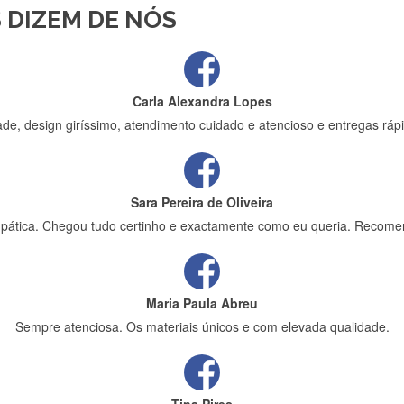
 DIZEM DE NÓS
ápida entrega e vinha muito bem protegida para o transporte, muito o
Carla Alexandra Lopes
de, design giríssimo, atendimento cuidado e atencioso e entregas rápi
Sara Pereira de Oliveira
impática. Chegou tudo certinho e exactamente como eu queria. Recome
Maria Paula Abreu
Sempre atenciosa. Os materiais únicos e com elevada qualidade.
Tina Pires