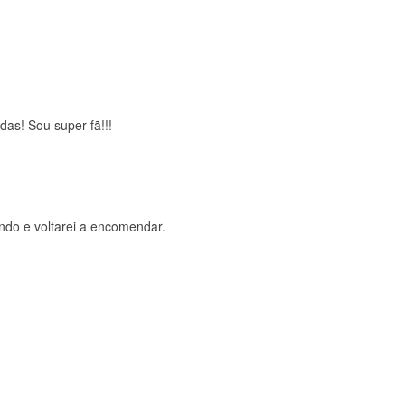
brigada , serviço 5 estrelas
das! Sou super fã!!!
ndo e voltarei a encomendar.