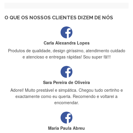
Recebi a minha encomenda, rápida entrega e vinha muito
bem protegida para o transporte, muito obrigada , serviço 5
estrelas
O QUE OS NOSSOS CLIENTES DIZEM DE NÓS
Carla Alexandra Lopes
Produtos de qualidade, design giríssimo, atendimento cuidado
e atencioso e entregas rápidas! Sou super fã!!!
Sara Pereira de Oliveira
Adorei! Muito prestável e simpática. Chegou tudo certinho e
exactamente como eu queria. Recomendo e voltarei a
encomendar.
Maria Paula Abreu