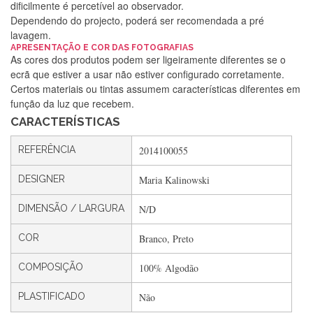
dificilmente é percetível ao observador.
Dependendo do projecto, poderá ser recomendada a pré
lavagem.
Silvia Lopes
APRESENTAÇÃO E COR DAS FOTOGRAFIAS
As cores dos produtos podem ser ligeiramente diferentes se o
Encomenda direitinha. Rapidez e segurança. Volto a
ecrã que estiver a usar não estiver configurado corretamente.
encomendar.
Certos materiais ou tintas assumem características diferentes em
função da luz que recebem.
CARACTERÍSTICAS
Silvia André
REFERÊNCIA
2014100055
Gostei ,Serviço bastante rápido. recomendo
DESIGNER
Maria Kalinowski
DIMENSÃO / LARGURA
N/D
Filipa Freire
Rápido, atendimento 5*. Hoje chegará a segunda encomenda
COR
Branco, Preto
feita de muitas certamente❤️
COMPOSIÇÃO
100% Algodão
PLASTIFICADO
Não
Maria Aldeano