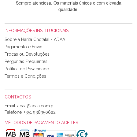
Sempre atenciosa. Os materiais únicos e com elevada
qualidade.
INFORMAÇÕES INSTITUCIONAIS
Rosa Medeiros
Sobre a Harita Chotalal - ADAA
Tudo chegou em condições, pois os produtos vieram muito
Pagamento e Envio
bem acondicionados. Estou plenamente satisfeita com os
Trocas ou Devoluções
produtos adquiridos. Relativamente à bolsa, tem um tecido
Perguntas Frequentes
com um padrão e cores muito bonitas e a execução está
perfeitíssima. Futuramente penso voltar a comprar na vossa
Política de Privacidade
loja, têm excelentes artigos a um preço muito justo. A
Termos e Condições
expedição da encomenda foi muito rápida.
CONTACTOS
Email:
Alexandra Morais
Telefone:
+351 938350622
Olá boa Noite. Os meus tecidos chegaram hoje. Muito
obrigada pelo miminho que dá um jeitaço pras minhas linhas
MÉTODOS DE PAGAMENTO ACEITES
de bordar e não sei o que pões nos tecidos, mas que cheiram
maravilhosamente ... cheiram! :) Muito Obrigada.