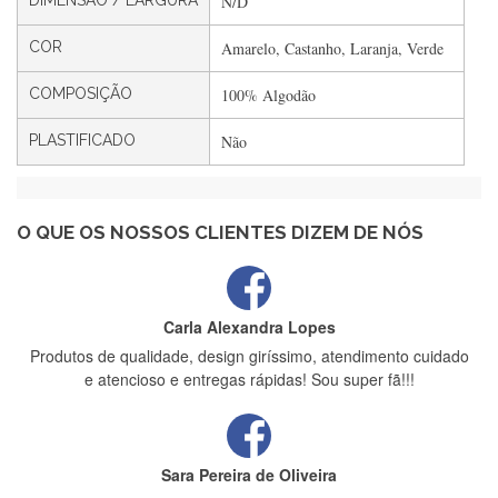
DIMENSÃO / LARGURA
N/D
Filipa Freire
Rápido, atendimento 5*. Hoje chegará a segunda encomenda
COR
Amarelo, Castanho, Laranja, Verde
feita de muitas certamente❤️
COMPOSIÇÃO
100% Algodão
PLASTIFICADO
Não
Maria Aldeano
Recebi a minha encomenda, rápida entrega e vinha muito
bem protegida para o transporte, muito obrigada , serviço 5
estrelas
O QUE OS NOSSOS CLIENTES DIZEM DE NÓS
Carla Alexandra Lopes
Produtos de qualidade, design giríssimo, atendimento cuidado
e atencioso e entregas rápidas! Sou super fã!!!
Sara Pereira de Oliveira