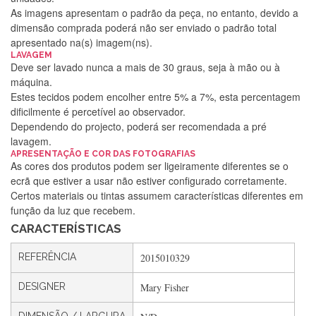
As imagens apresentam o padrão da peça, no entanto, devido a
dimensão comprada poderá não ser enviado o padrão total
apresentado na(s) imagem(ns).
LAVAGEM
Deve ser lavado nunca a mais de 30 graus, seja à mão ou à
máquina.
Estes tecidos podem encolher entre 5% a 7%, esta percentagem
dificilmente é percetível ao observador.
Dependendo do projecto, poderá ser recomendada a pré
lavagem.
Silvia Lopes
APRESENTAÇÃO E COR DAS FOTOGRAFIAS
As cores dos produtos podem ser ligeiramente diferentes se o
Encomenda direitinha. Rapidez e segurança. Volto a
ecrã que estiver a usar não estiver configurado corretamente.
encomendar.
Certos materiais ou tintas assumem características diferentes em
função da luz que recebem.
CARACTERÍSTICAS
Silvia André
REFERÊNCIA
2015010329
Gostei ,Serviço bastante rápido. recomendo
DESIGNER
Mary Fisher