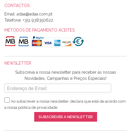
CONTACTOS
Email:
Alexandra Morais
Telefone:
+351 938350622
Olá boa Noite. Os meus tecidos chegaram hoje. Muito
obrigada pelo miminho que dá um jeitaço pras minhas linhas
MÉTODOS DE PAGAMENTO ACEITES
de bordar e não sei o que pões nos tecidos, mas que cheiram
maravilhosamente ... cheiram! :) Muito Obrigada.
NEWSLETTER
Ana Franco
Subscreva a nossa newsletter para receber as nossas
Harita a minha encomenda já chegou. :) Muito obrigada pela
Novidades, Campanhas e Preços Especiais!
rapidez no envio, pela qualidade dos materiais que me
enviaste e pela simpatia de sempre. :)
Ao subscrever a nossa newsletter, declara que está de acordo com
a nossa
política de privacidade
.
Catarina Amaro
SUBSCREVER A NEWSLETTER
5 estrelas. Gosto muito do serviço. A Harita Chotalal é muito
disponível e atenciosa. Os artigos chegam rápido.