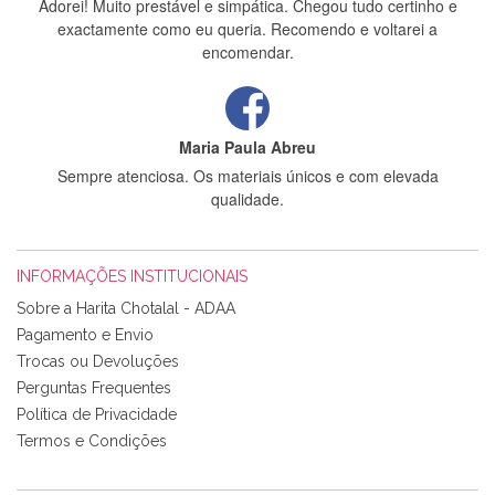
Adorei! Muito prestável e simpática. Chegou tudo certinho e
exactamente como eu queria. Recomendo e voltarei a
encomendar.
Maria Paula Abreu
Sempre atenciosa. Os materiais únicos e com elevada
qualidade.
INFORMAÇÕES INSTITUCIONAIS
Rosa Medeiros
Sobre a Harita Chotalal - ADAA
Tudo chegou em condições, pois os produtos vieram muito
Pagamento e Envio
bem acondicionados. Estou plenamente satisfeita com os
Trocas ou Devoluções
produtos adquiridos. Relativamente à bolsa, tem um tecido
Perguntas Frequentes
com um padrão e cores muito bonitas e a execução está
perfeitíssima. Futuramente penso voltar a comprar na vossa
Política de Privacidade
loja, têm excelentes artigos a um preço muito justo. A
Termos e Condições
expedição da encomenda foi muito rápida.