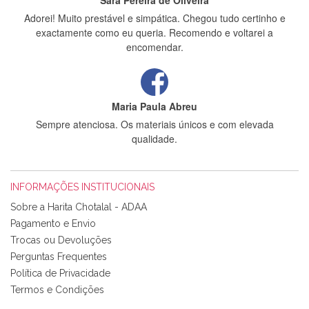
Sara Pereira de Oliveira
Adorei! Muito prestável e simpática. Chegou tudo certinho e
exactamente como eu queria. Recomendo e voltarei a
encomendar.
Maria Paula Abreu
Sempre atenciosa. Os materiais únicos e com elevada
qualidade.
INFORMAÇÕES INSTITUCIONAIS
Rosa Medeiros
Sobre a Harita Chotalal - ADAA
Tudo chegou em condições, pois os produtos vieram muito
Pagamento e Envio
bem acondicionados. Estou plenamente satisfeita com os
Trocas ou Devoluções
produtos adquiridos. Relativamente à bolsa, tem um tecido
Perguntas Frequentes
com um padrão e cores muito bonitas e a execução está
perfeitíssima. Futuramente penso voltar a comprar na vossa
Política de Privacidade
loja, têm excelentes artigos a um preço muito justo. A
Termos e Condições
expedição da encomenda foi muito rápida.