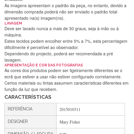
As imagens apresentam o padrão da peça, no entanto, devido a
dimensão comprada poderá não ser enviado o padrão total
apresentado na(s) imagem(ns).
LAVAGEM
Deve ser lavado nunca a mais de 30 graus, seja à mão ou à
máquina.
Estes tecidos podem encolher entre 5% a 7%, esta percentagem
dificilmente é percetível ao observador.
Dependendo do projecto, poderá ser recomendada a pré
lavagem.
APRESENTAÇÃO E COR DAS FOTOGRAFIAS
Silvia Lopes
As cores dos produtos podem ser ligeiramente diferentes se o
ecrã que estiver a usar não estiver configurado corretamente.
Encomenda direitinha. Rapidez e segurança. Volto a
Certos materiais ou tintas assumem características diferentes em
encomendar.
função da luz que recebem.
CARACTERÍSTICAS
Silvia André
REFERÊNCIA
2015010311
Gostei ,Serviço bastante rápido. recomendo
DESIGNER
Mary Fisher