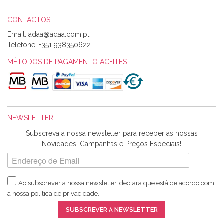
CONTACTOS
Email:
Alexandra Morais
Telefone:
+351 938350622
Olá boa Noite. Os meus tecidos chegaram hoje. Muito
obrigada pelo miminho que dá um jeitaço pras minhas linhas
MÉTODOS DE PAGAMENTO ACEITES
de bordar e não sei o que pões nos tecidos, mas que cheiram
maravilhosamente ... cheiram! :) Muito Obrigada.
NEWSLETTER
Ana Franco
Subscreva a nossa newsletter para receber as nossas
Harita a minha encomenda já chegou. :) Muito obrigada pela
Novidades, Campanhas e Preços Especiais!
rapidez no envio, pela qualidade dos materiais que me
enviaste e pela simpatia de sempre. :)
Ao subscrever a nossa newsletter, declara que está de acordo com
a nossa
política de privacidade
.
Catarina Amaro
SUBSCREVER A NEWSLETTER
5 estrelas. Gosto muito do serviço. A Harita Chotalal é muito