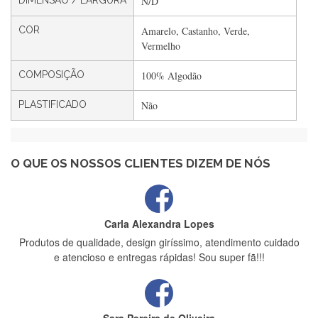
DIMENSÃO / LARGURA
N/D
Filipa Freire
COR
Amarelo, Castanho, Verde,
Rápido, atendimento 5*. Hoje chegará a segunda encomenda
Vermelho
feita de muitas certamente❤️
COMPOSIÇÃO
100% Algodão
PLASTIFICADO
Não
Maria Aldeano
Recebi a minha encomenda, rápida entrega e vinha muito
bem protegida para o transporte, muito obrigada , serviço 5
estrelas
O QUE OS NOSSOS CLIENTES DIZEM DE NÓS
Carla Alexandra Lopes
Produtos de qualidade, design giríssimo, atendimento cuidado
e atencioso e entregas rápidas! Sou super fã!!!