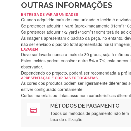
OUTRAS INFORMAÇÕES
ENTREGA DE VÁRIAS UNIDADES
Quando adquirido mais de uma unidade o tecido é enviado i
Se pretender adquirir 1 yard (aproximadamente 91cm*110cm
Se pretender adquirir 1/2 yard (45cm*110cm) terá de adici
As imagens apresentam o padrão da peça, no entanto, de
não ser enviado o padrão total apresentado na(s) imagem(
LAVAGEM
Deve ser lavado nunca a mais de 30 graus, seja à mão ou
Estes tecidos podem encolher entre 5% a 7%, esta percenta
observador.
Dependendo do projecto, poderá ser recomendada a pré 
APRESENTAÇÃO E COR DAS FOTOGRAFIAS
As cores dos produtos podem ser ligeiramente diferentes s
estiver configurado corretamente.
Certos materiais ou tintas assumem características difere
MÉTODOS DE PAGAMENTO
Rápido, a
Todos os métodos de pagamento não têm
taxa de utilização.