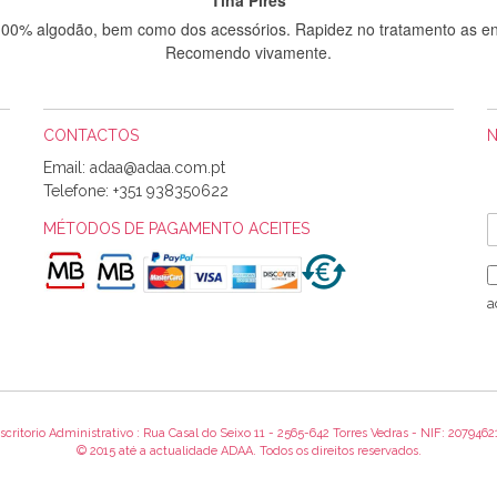
 100% algodão, bem como dos acessórios. Rapidez no tratamento as en
Recomendo vivamente.
CONTACTOS
Sílvia Maria Bernardino Mestre
Email:
Informo que recebi hoje a encomenda, gostei muito dos tecidos.
Telefone:
+351 938350622
MÉTODOS DE PAGAMENTO ACEITES
Rosa Medeiros
o bem acondicionados. Estou plenamente satisfeita com os produtos 
a
itíssima. Futuramente penso voltar a comprar na vossa loja, têm exce
encomenda foi muito rápida.
scritorio Administrativo : Rua Casal do Seixo 11 - 2565-642 Torres Vedras - NIF: 2079462
Alexandra Morais
© 2015 até a actualidade ADAA. Todos os direitos reservados.
 obrigada pelo miminho que dá um jeitaço pras minhas linhas de bord
maravilhosamente ... cheiram! :) Muito Obrigada.