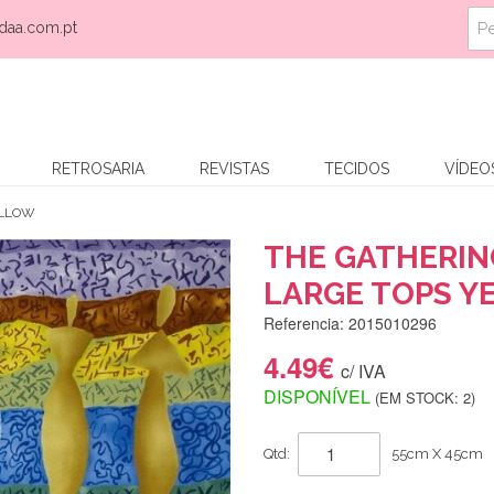
daa.com.pt
RETROSARIA
REVISTAS
TECIDOS
VÍDEO
ELLOW
THE GATHERIN
LARGE TOPS Y
Referencia: 2015010296
4.49€
c/ IVA
DISPONÍVEL
(EM STOCK: 2)
Qtd:
55cm X 45cm