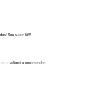
brigada , serviço 5 estrelas
das! Sou super fã!!!
ndo e voltarei a encomendar.