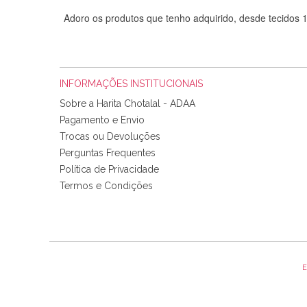
Adoro os produtos que tenho adquirido, desde tecidos
INFORMAÇÕES INSTITUCIONAIS
Sobre a Harita Chotalal - ADAA
Pagamento e Envio
Trocas ou Devoluções
Perguntas Frequentes
Política de Privacidade
Tudo chegou em condições, pois os produtos vieram muit
Termos e Condições
padrão e cores muito bonitas e a execução está perfe
E
Olá boa Noite. Os meus tecidos chegaram hoje. Muito