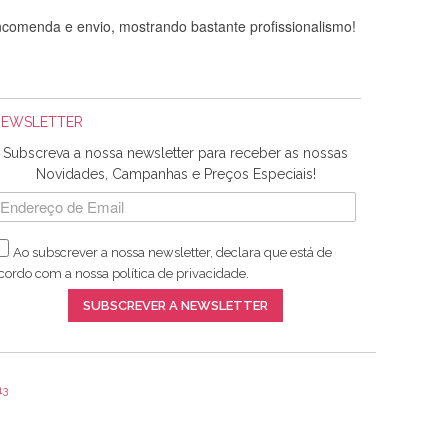
comenda e envio, mostrando bastante profissionalismo!
NEWSLETTER
Subscreva a nossa newsletter para receber as nossas
Novidades, Campanhas e Preços Especiais!
Ao subscrever a nossa newsletter, declara que está de
adquiridos. Relativamente à bolsa, tem um tecido com um
cordo com a nossa
política de privacidade
.
lentes artigos a um preço muito justo. A expedição da
SUBSCREVER A NEWSLETTER
13
ar e não sei o que pões nos tecidos, mas que cheiram