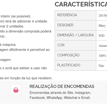
CARACTERÍSTIC
REFERÊNCIA
20150
nteiro (se possível).
) terá de adicionar 4 unidade.
DESIGNER
Mary 
onar 2 unidades.
Silvia Lopes
vido a dimensão comprada poderá
Encomenda direitinha. Rapidez e segurança. Volto a encomendar.
DIMENSÃO / LARGURA
N/D
ns).
 à máquina.
COR
Amare
gem dificilmente é percetível ao
Silvia André
COMPOSIÇÃO
100%
lavagem.
Gostei ,Serviço bastante rápido. recomendo
PLASTIFICADO
Não
e o ecrã que estiver a usar não
ntes em função da luz que recebem.
Filipa Freire
REALIZAÇÃO DE ENCOMENDAS
tendimento 5*. Hoje chegará a segunda encomenda feita de muitas ce
Encomendas através do Site, Instagram,
Facebook, WhatsApp, Webchat e Email.
Maria Aldeano