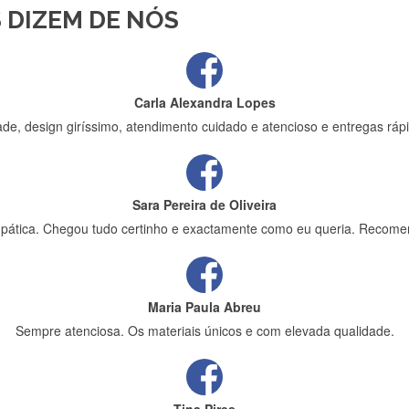
 DIZEM DE NÓS
ápida entrega e vinha muito bem protegida para o transporte, muito o
Carla Alexandra Lopes
de, design giríssimo, atendimento cuidado e atencioso e entregas rápi
Sara Pereira de Oliveira
impática. Chegou tudo certinho e exactamente como eu queria. Recome
Maria Paula Abreu
Sempre atenciosa. Os materiais únicos e com elevada qualidade.
Tina Pires