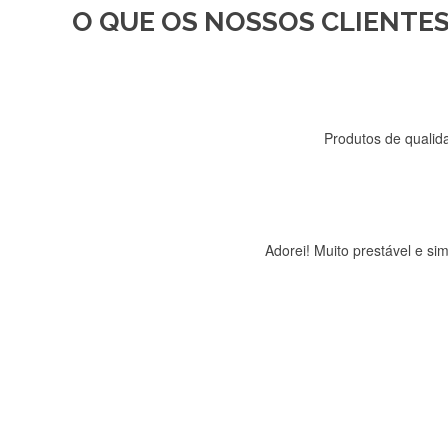
O QUE OS NOSSOS CLIENTES
Recebi a minha encomenda, r
Produtos de qualida
Adorei! Muito prestável e s