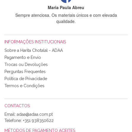
Maria Paula Abreu
Sempre atenciosa. Os materiais únicos e com elevada
qualidade.
INFORMAÇÕES INSTITUCIONAIS
Rosa Medeiros
Sobre a Harita Chotalal - ADAA
Tudo chegou em condições, pois os produtos vieram muito
Pagamento e Envio
bem acondicionados. Estou plenamente satisfeita com os
Trocas ou Devoluções
produtos adquiridos. Relativamente à bolsa, tem um tecido
Perguntas Frequentes
com um padrão e cores muito bonitas e a execução está
perfeitíssima. Futuramente penso voltar a comprar na vossa
Política de Privacidade
loja, têm excelentes artigos a um preço muito justo. A
Termos e Condições
expedição da encomenda foi muito rápida.
CONTACTOS
Email:
Alexandra Morais
Telefone:
+351 938350622
Olá boa Noite. Os meus tecidos chegaram hoje. Muito
obrigada pelo miminho que dá um jeitaço pras minhas linhas
MÉTODOS DE PAGAMENTO ACEITES