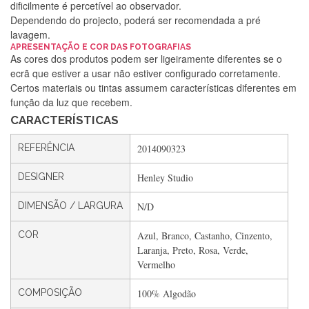
dificilmente é percetível ao observador.
Dependendo do projecto, poderá ser recomendada a pré
lavagem.
APRESENTAÇÃO E COR DAS FOTOGRAFIAS
As cores dos produtos podem ser ligeiramente diferentes se o
Silvia Lopes
ecrã que estiver a usar não estiver configurado corretamente.
Certos materiais ou tintas assumem características diferentes em
Encomenda direitinha. Rapidez e segurança. Volto a
função da luz que recebem.
encomendar.
CARACTERÍSTICAS
REFERÊNCIA
2014090323
Silvia André
DESIGNER
Henley Studio
Gostei ,Serviço bastante rápido. recomendo
DIMENSÃO / LARGURA
N/D
COR
Azul, Branco, Castanho, Cinzento,
Filipa Freire
Laranja, Preto, Rosa, Verde,
Rápido, atendimento 5*. Hoje chegará a segunda encomenda
Vermelho
feita de muitas certamente❤️
COMPOSIÇÃO
100% Algodão