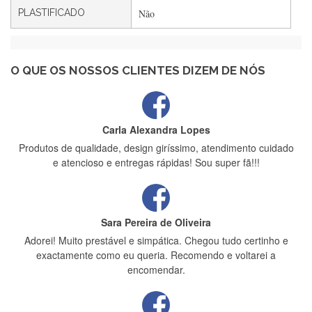
PLASTIFICADO
Não
Maria Aldeano
Recebi a minha encomenda, rápida entrega e vinha muito
bem protegida para o transporte, muito obrigada , serviço 5
estrelas
O QUE OS NOSSOS CLIENTES DIZEM DE NÓS
Carla Alexandra Lopes
Produtos de qualidade, design giríssimo, atendimento cuidado
e atencioso e entregas rápidas! Sou super fã!!!
Sara Pereira de Oliveira
Adorei! Muito prestável e simpática. Chegou tudo certinho e
exactamente como eu queria. Recomendo e voltarei a
encomendar.