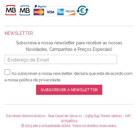
de bordar e não sei o que pões nos tecidos, mas que cheiram
maravilhosamente ... cheiram! :) Muito Obrigada.
NEWSLETTER
Ana Franco
Subscreva a nossa newsletter para receber as nossas
Harita a minha encomenda já chegou. :) Muito obrigada pela
Novidades, Campanhas e Preços Especiais!
rapidez no envio, pela qualidade dos materiais que me
enviaste e pela simpatia de sempre. :)
Ao subscrever a nossa newsletter, declara que está de acordo com
a nossa
política de privacidade
.
Catarina Amaro
SUBSCREVER A NEWSLETTER
5 estrelas. Gosto muito do serviço. A Harita Chotalal é muito
disponível e atenciosa. Os artigos chegam rápido.
Recomendo.
Escritorio Administrativo : Rua Casal do Seixo 11 - 2565-642 Torres Vedras - NIF:
207946213
© 2015 até a actualidade ADAA. Todos os direitos reservados.
Teresa Duarte