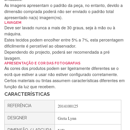
As imagens apresentam o padrão da peça, no entanto, devido a
dimensão comprada poderá não ser enviado o padrão total
apresentado na(s) imagem(ns).
LAVAGEM
Deve ser lavado nunca a mais de 30 graus, seja à mão ou à
máquina.
Estes tecidos podem encolher entre 5% a 7%, esta percentagem
dificilmente é percetível ao observador.
Dependendo do projecto, poderá ser recomendada a pré
lavagem.
Silvia Lopes
APRESENTAÇÃO E COR DAS FOTOGRAFIAS
As cores dos produtos podem ser ligeiramente diferentes se o
Encomenda direitinha. Rapidez e segurança. Volto a
ecrã que estiver a usar não estiver configurado corretamente.
encomendar.
Certos materiais ou tintas assumem características diferentes em
função da luz que recebem.
CARACTERÍSTICAS
Silvia André
REFERÊNCIA
2014100125
Gostei ,Serviço bastante rápido. recomendo
DESIGNER
Greta Lynn