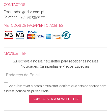
CONTACTOS
Email:
Alexandra Morais
Telefone:
+351 938350622
Olá boa Noite. Os meus tecidos chegaram hoje. Muito
obrigada pelo miminho que dá um jeitaço pras minhas linhas
MÉTODOS DE PAGAMENTO ACEITES
de bordar e não sei o que pões nos tecidos, mas que cheiram
maravilhosamente ... cheiram! :) Muito Obrigada.
NEWSLETTER
Ana Franco
Subscreva a nossa newsletter para receber as nossas
Harita a minha encomenda já chegou. :) Muito obrigada pela
Novidades, Campanhas e Preços Especiais!
rapidez no envio, pela qualidade dos materiais que me
enviaste e pela simpatia de sempre. :)
Ao subscrever a nossa newsletter, declara que está de acordo com
a nossa
política de privacidade
.
Catarina Amaro
SUBSCREVER A NEWSLETTER
5 estrelas. Gosto muito do serviço. A Harita Chotalal é muito
disponível e atenciosa. Os artigos chegam rápido.