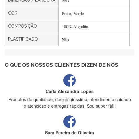
DIMENSÃO / LARGURA
N/D
Filipa Freire
Rápido, atendimento 5*. Hoje chegará a segunda encomenda
COR
Preto, Verde
feita de muitas certamente❤️
COMPOSIÇÃO
100% Algodão
PLASTIFICADO
Não
Maria Aldeano
Recebi a minha encomenda, rápida entrega e vinha muito
bem protegida para o transporte, muito obrigada , serviço 5
estrelas
O QUE OS NOSSOS CLIENTES DIZEM DE NÓS
Carla Alexandra Lopes
Produtos de qualidade, design giríssimo, atendimento cuidado
e atencioso e entregas rápidas! Sou super fã!!!
Sara Pereira de Oliveira