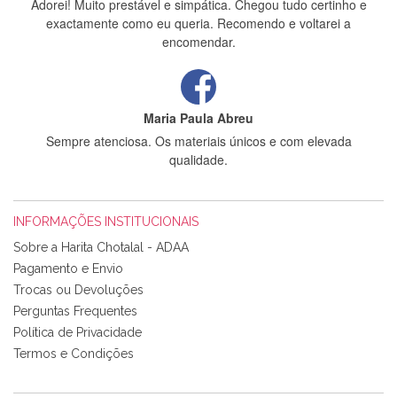
Adorei! Muito prestável e simpática. Chegou tudo certinho e
exactamente como eu queria. Recomendo e voltarei a
encomendar.
Maria Paula Abreu
Sempre atenciosa. Os materiais únicos e com elevada
qualidade.
INFORMAÇÕES INSTITUCIONAIS
Rosa Medeiros
Sobre a Harita Chotalal - ADAA
Tudo chegou em condições, pois os produtos vieram muito
Pagamento e Envio
bem acondicionados. Estou plenamente satisfeita com os
Trocas ou Devoluções
produtos adquiridos. Relativamente à bolsa, tem um tecido
Perguntas Frequentes
com um padrão e cores muito bonitas e a execução está
perfeitíssima. Futuramente penso voltar a comprar na vossa
Política de Privacidade
loja, têm excelentes artigos a um preço muito justo. A
Termos e Condições
expedição da encomenda foi muito rápida.