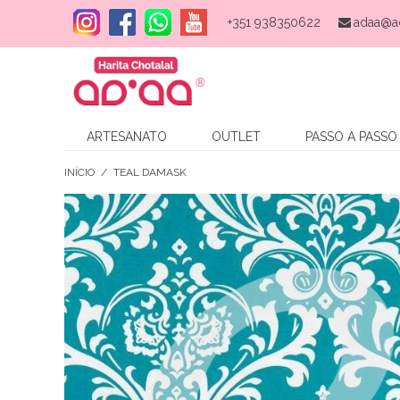
+351 938350622
adaa@a
ARTESANATO
OUTLET
PASSO A PASSO
INÍCIO
/
TEAL DAMASK