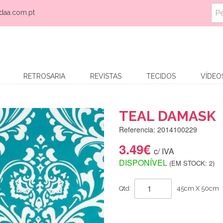
daa.com.pt
RETROSARIA
REVISTAS
TECIDOS
VÍDEO
TEAL DAMASK
Referencia: 2014100229
3.49€
c/ IVA
DISPONÍVEL
(EM STOCK: 2)
Qtd:
45cm X 50cm