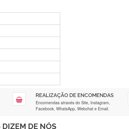
Silvia Lopes
Encomenda direitinha. Rapidez e segurança. Volto a encomendar.
Silvia André
Gostei ,Serviço bastante rápido. recomendo
Filipa Freire
REALIZAÇÃO DE ENCOMENDAS
tendimento 5*. Hoje chegará a segunda encomenda feita de muitas ce
Encomendas através do Site, Instagram,
Facebook, WhatsApp, Webchat e Email.
Maria Aldeano
 DIZEM DE NÓS
ápida entrega e vinha muito bem protegida para o transporte, muito o