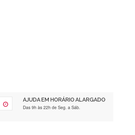
AJUDA EM HORÁRIO ALARGADO
rtamente❤️
Das 9h às 22h de Seg. a Sáb.
brigada , serviço 5 estrelas