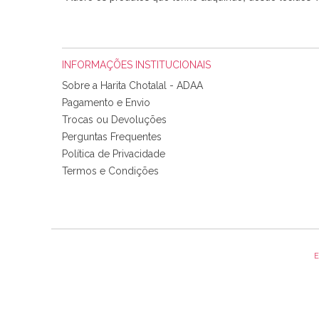
INFORMAÇÕES INSTITUCIONAIS
Sobre a Harita Chotalal - ADAA
Pagamento e Envio
Trocas ou Devoluções
Perguntas Frequentes
Política de Privacidade
Tudo chegou em condições, pois os produtos vieram muit
Termos e Condições
padrão e cores muito bonitas e a execução está perfe
E
Olá boa Noite. Os meus tecidos chegaram hoje. Muito