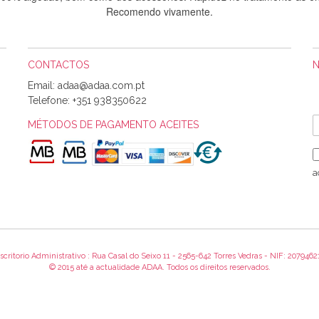
Recomendo vivamente.
CONTACTOS
Sílvia Maria Bernardino Mestre
Email:
Informo que recebi hoje a encomenda, gostei muito dos tecidos.
Telefone:
+351 938350622
MÉTODOS DE PAGAMENTO ACEITES
Rosa Medeiros
o bem acondicionados. Estou plenamente satisfeita com os produtos 
a
itíssima. Futuramente penso voltar a comprar na vossa loja, têm exce
encomenda foi muito rápida.
scritorio Administrativo : Rua Casal do Seixo 11 - 2565-642 Torres Vedras - NIF: 2079462
Alexandra Morais
© 2015 até a actualidade ADAA. Todos os direitos reservados.
 obrigada pelo miminho que dá um jeitaço pras minhas linhas de bord
maravilhosamente ... cheiram! :) Muito Obrigada.