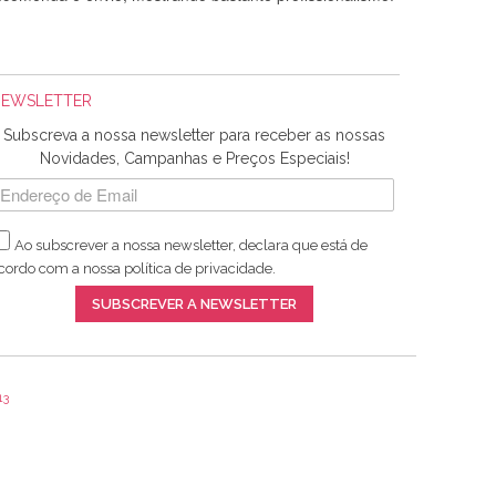
NEWSLETTER
Subscreva a nossa newsletter para receber as nossas
Novidades, Campanhas e Preços Especiais!
Ao subscrever a nossa newsletter, declara que está de
adquiridos. Relativamente à bolsa, tem um tecido com um
cordo com a nossa
política de privacidade
.
lentes artigos a um preço muito justo. A expedição da
SUBSCREVER A NEWSLETTER
13
ar e não sei o que pões nos tecidos, mas que cheiram