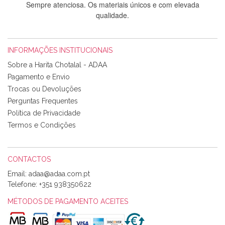
Sempre atenciosa. Os materiais únicos e com elevada
qualidade.
INFORMAÇÕES INSTITUCIONAIS
Rosa Medeiros
Sobre a Harita Chotalal - ADAA
Tudo chegou em condições, pois os produtos vieram muito
Pagamento e Envio
bem acondicionados. Estou plenamente satisfeita com os
Trocas ou Devoluções
produtos adquiridos. Relativamente à bolsa, tem um tecido
Perguntas Frequentes
com um padrão e cores muito bonitas e a execução está
perfeitíssima. Futuramente penso voltar a comprar na vossa
Política de Privacidade
loja, têm excelentes artigos a um preço muito justo. A
Termos e Condições
expedição da encomenda foi muito rápida.
CONTACTOS
Email:
Alexandra Morais
Telefone:
+351 938350622
Olá boa Noite. Os meus tecidos chegaram hoje. Muito
obrigada pelo miminho que dá um jeitaço pras minhas linhas
MÉTODOS DE PAGAMENTO ACEITES
de bordar e não sei o que pões nos tecidos, mas que cheiram
maravilhosamente ... cheiram! :) Muito Obrigada.