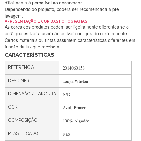
dificilmente é percetível ao observador.
Dependendo do projecto, poderá ser recomendada a pré
lavagem.
Silvia Lopes
APRESENTAÇÃO E COR DAS FOTOGRAFIAS
As cores dos produtos podem ser ligeiramente diferentes se o
Encomenda direitinha. Rapidez e segurança. Volto a
ecrã que estiver a usar não estiver configurado corretamente.
encomendar.
Certos materiais ou tintas assumem características diferentes em
função da luz que recebem.
CARACTERÍSTICAS
Silvia André
REFERÊNCIA
2014060158
Gostei ,Serviço bastante rápido. recomendo
DESIGNER
Tanya Whelan
DIMENSÃO / LARGURA
N/D
Filipa Freire
Rápido, atendimento 5*. Hoje chegará a segunda encomenda
COR
Azul, Branco
feita de muitas certamente❤️
COMPOSIÇÃO
100% Algodão
PLASTIFICADO
Não
Maria Aldeano