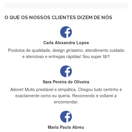
Recebi a minha encomenda, rápida entrega e vinha muito
bem protegida para o transporte, muito obrigada , serviço 5
estrelas
O QUE OS NOSSOS CLIENTES DIZEM DE NÓS
Carla Alexandra Lopes
Produtos de qualidade, design giríssimo, atendimento cuidado
e atencioso e entregas rápidas! Sou super fã!!!
Sara Pereira de Oliveira
Adorei! Muito prestável e simpática. Chegou tudo certinho e
exactamente como eu queria. Recomendo e voltarei a
encomendar.
Maria Paula Abreu