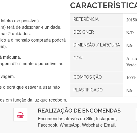
CARACTERÍSTIC
REFERÊNCIA
20150
nteiro (se possível).
) terá de adicionar 4 unidade.
DESIGNER
N/D
onar 2 unidades.
Silvia Lopes
vido a dimensão comprada poderá
Encomenda direitinha. Rapidez e segurança. Volto a encomendar.
DIMENSÃO / LARGURA
Não
ns).
 à máquina.
COR
Amare
gem dificilmente é percetível ao
Verde
Silvia André
lavagem.
Gostei ,Serviço bastante rápido. recomendo
COMPOSIÇÃO
100%
e o ecrã que estiver a usar não
PLASTIFICADO
Não
ntes em função da luz que recebem.
Filipa Freire
REALIZAÇÃO DE ENCOMENDAS
tendimento 5*. Hoje chegará a segunda encomenda feita de muitas ce
Encomendas através do Site, Instagram,
Facebook, WhatsApp, Webchat e Email.
Maria Aldeano