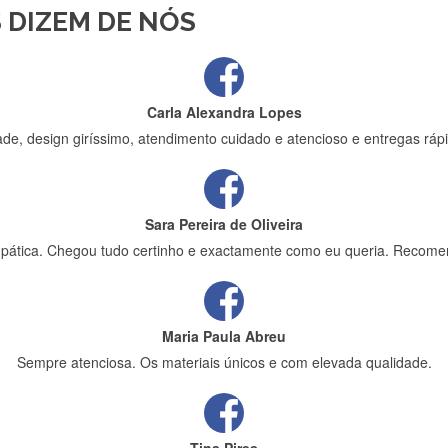
 DIZEM DE NÓS
ápida entrega e vinha muito bem protegida para o transporte, muito o
Carla Alexandra Lopes
de, design giríssimo, atendimento cuidado e atencioso e entregas rápi
Sara Pereira de Oliveira
impática. Chegou tudo certinho e exactamente como eu queria. Recome
Maria Paula Abreu
Sempre atenciosa. Os materiais únicos e com elevada qualidade.
Tina Pires