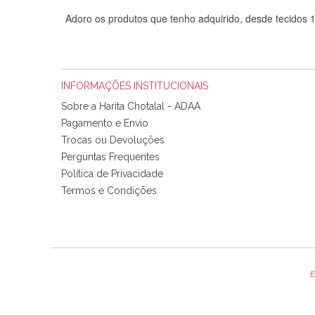
Adoro os produtos que tenho adquirido, desde tecidos
INFORMAÇÕES INSTITUCIONAIS
Sobre a Harita Chotalal - ADAA
Pagamento e Envio
Trocas ou Devoluções
Perguntas Frequentes
Política de Privacidade
Tudo chegou em condições, pois os produtos vieram muit
Termos e Condições
padrão e cores muito bonitas e a execução está perfe
E
Olá boa Noite. Os meus tecidos chegaram hoje. Muito