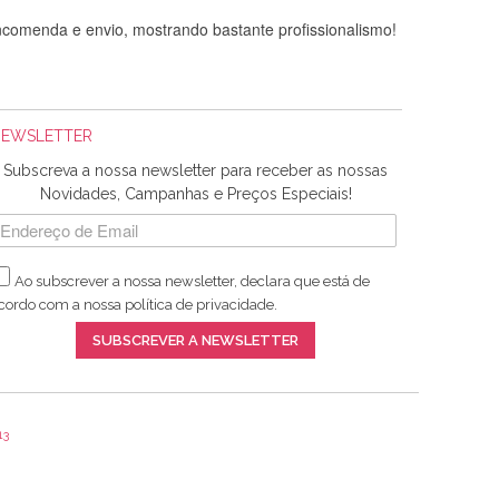
comenda e envio, mostrando bastante profissionalismo!
NEWSLETTER
Subscreva a nossa newsletter para receber as nossas
Novidades, Campanhas e Preços Especiais!
Ao subscrever a nossa newsletter, declara que está de
adquiridos. Relativamente à bolsa, tem um tecido com um
cordo com a nossa
política de privacidade
.
lentes artigos a um preço muito justo. A expedição da
SUBSCREVER A NEWSLETTER
13
ar e não sei o que pões nos tecidos, mas que cheiram