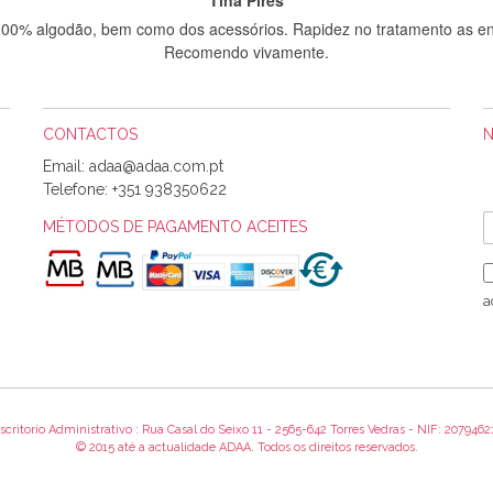
 100% algodão, bem como dos acessórios. Rapidez no tratamento as en
Recomendo vivamente.
CONTACTOS
Sílvia Maria Bernardino Mestre
Email:
Informo que recebi hoje a encomenda, gostei muito dos tecidos.
Telefone:
+351 938350622
MÉTODOS DE PAGAMENTO ACEITES
Rosa Medeiros
o bem acondicionados. Estou plenamente satisfeita com os produtos 
a
itíssima. Futuramente penso voltar a comprar na vossa loja, têm exce
encomenda foi muito rápida.
scritorio Administrativo : Rua Casal do Seixo 11 - 2565-642 Torres Vedras - NIF: 2079462
Alexandra Morais
© 2015 até a actualidade ADAA. Todos os direitos reservados.
 obrigada pelo miminho que dá um jeitaço pras minhas linhas de bord
maravilhosamente ... cheiram! :) Muito Obrigada.