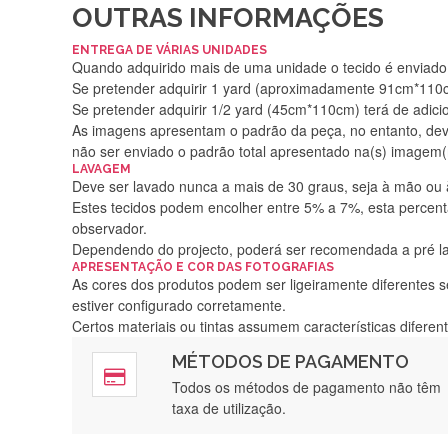
OUTRAS INFORMAÇÕES
ENTREGA DE VÁRIAS UNIDADES
Quando adquirido mais de uma unidade o tecido é enviado i
Se pretender adquirir 1 yard (aproximadamente 91cm*110cm
Se pretender adquirir 1/2 yard (45cm*110cm) terá de adici
As imagens apresentam o padrão da peça, no entanto, de
não ser enviado o padrão total apresentado na(s) imagem(
LAVAGEM
Deve ser lavado nunca a mais de 30 graus, seja à mão ou
Estes tecidos podem encolher entre 5% a 7%, esta percenta
observador.
Dependendo do projecto, poderá ser recomendada a pré 
APRESENTAÇÃO E COR DAS FOTOGRAFIAS
As cores dos produtos podem ser ligeiramente diferentes s
estiver configurado corretamente.
Certos materiais ou tintas assumem características difere
MÉTODOS DE PAGAMENTO
Rápido, a
Todos os métodos de pagamento não têm
taxa de utilização.