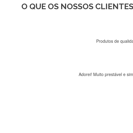
O QUE OS NOSSOS CLIENTES
Recebi a minha encomenda, r
Produtos de qualida
Adorei! Muito prestável e s