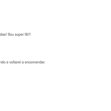
brigada , serviço 5 estrelas
das! Sou super fã!!!
ndo e voltarei a encomendar.