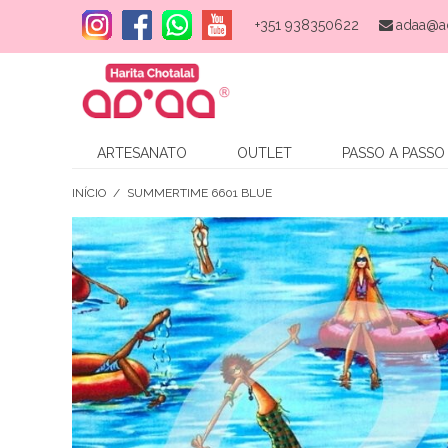
+351 938350622
adaa@a
ARTESANATO
OUTLET
PASSO A PASSO
INÍCIO
/
SUMMERTIME 6601 BLUE