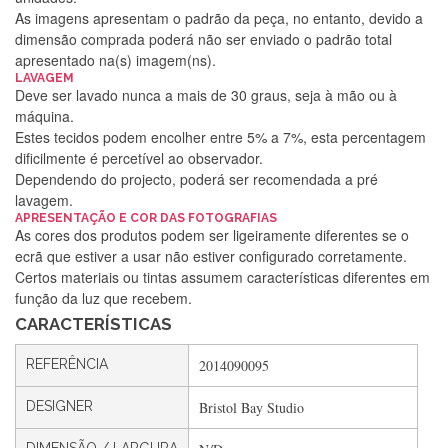
As imagens apresentam o padrão da peça, no entanto, devido a
dimensão comprada poderá não ser enviado o padrão total
apresentado na(s) imagem(ns).
LAVAGEM
Deve ser lavado nunca a mais de 30 graus, seja à mão ou à
máquina.
Estes tecidos podem encolher entre 5% a 7%, esta percentagem
dificilmente é percetível ao observador.
Dependendo do projecto, poderá ser recomendada a pré
lavagem.
Silvia Lopes
APRESENTAÇÃO E COR DAS FOTOGRAFIAS
As cores dos produtos podem ser ligeiramente diferentes se o
Encomenda direitinha. Rapidez e segurança. Volto a
ecrã que estiver a usar não estiver configurado corretamente.
encomendar.
Certos materiais ou tintas assumem características diferentes em
função da luz que recebem.
CARACTERÍSTICAS
Silvia André
REFERÊNCIA
2014090095
Gostei ,Serviço bastante rápido. recomendo
DESIGNER
Bristol Bay Studio