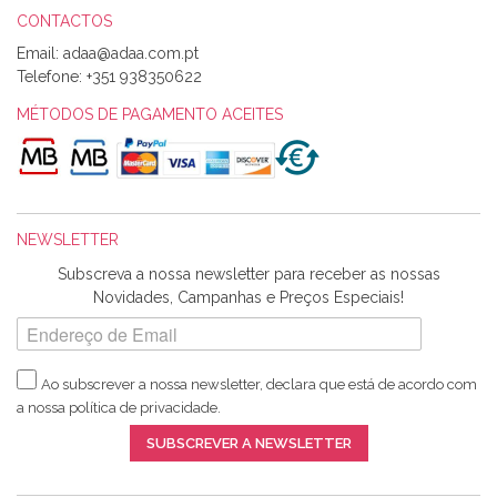
CONTACTOS
Email:
Alexandra Morais
Telefone:
+351 938350622
Olá boa Noite. Os meus tecidos chegaram hoje. Muito
obrigada pelo miminho que dá um jeitaço pras minhas linhas
MÉTODOS DE PAGAMENTO ACEITES
de bordar e não sei o que pões nos tecidos, mas que cheiram
maravilhosamente ... cheiram! :) Muito Obrigada.
NEWSLETTER
Ana Franco
Subscreva a nossa newsletter para receber as nossas
Harita a minha encomenda já chegou. :) Muito obrigada pela
Novidades, Campanhas e Preços Especiais!
rapidez no envio, pela qualidade dos materiais que me
enviaste e pela simpatia de sempre. :)
Ao subscrever a nossa newsletter, declara que está de acordo com
a nossa
política de privacidade
.
Catarina Amaro
SUBSCREVER A NEWSLETTER
5 estrelas. Gosto muito do serviço. A Harita Chotalal é muito
disponível e atenciosa. Os artigos chegam rápido.