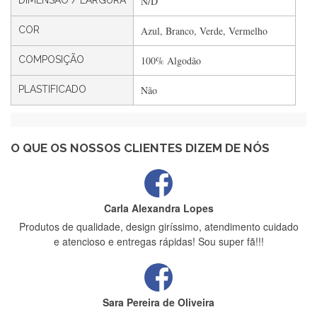
DIMENSÃO / LARGURA
N/D
Filipa Freire
Rápido, atendimento 5*. Hoje chegará a segunda encomenda
COR
Azul, Branco, Verde, Vermelho
feita de muitas certamente❤️
COMPOSIÇÃO
100% Algodão
PLASTIFICADO
Não
Maria Aldeano
Recebi a minha encomenda, rápida entrega e vinha muito
bem protegida para o transporte, muito obrigada , serviço 5
estrelas
O QUE OS NOSSOS CLIENTES DIZEM DE NÓS
Carla Alexandra Lopes
Produtos de qualidade, design giríssimo, atendimento cuidado
e atencioso e entregas rápidas! Sou super fã!!!
Sara Pereira de Oliveira