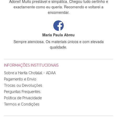
Adorei! Muito prestável e simpática. Chegou tudo certinho e
exactamente como eu queria. Recomendo e voltarei a
encomendar.
Maria Paula Abreu
Sempre atenciosa. Os materiais únicos e com elevada
qualidade.
INFORMAÇÕES INSTITUCIONAIS
Rosa Medeiros
Sobre a Harita Chotalal - ADAA
Tudo chegou em condições, pois os produtos vieram muito
Pagamento e Envio
bem acondicionados. Estou plenamente satisfeita com os
Trocas ou Devoluções
produtos adquiridos. Relativamente à bolsa, tem um tecido
Perguntas Frequentes
com um padrão e cores muito bonitas e a execução está
perfeitíssima. Futuramente penso voltar a comprar na vossa
Política de Privacidade
loja, têm excelentes artigos a um preço muito justo. A
Termos e Condições
expedição da encomenda foi muito rápida.