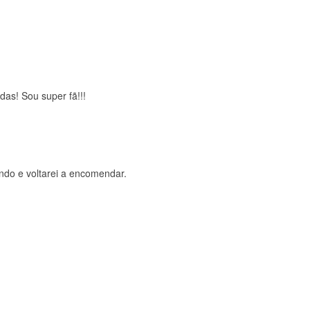
brigada , serviço 5 estrelas
das! Sou super fã!!!
ndo e voltarei a encomendar.