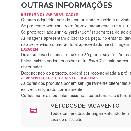
OUTRAS INFORMAÇÕES
ENTREGA DE VÁRIAS UNIDADES
Quando adquirido mais de uma unidade o tecido é enviado i
Se pretender adquirir 1 yard (aproximadamente 91cm*110cm
Se pretender adquirir 1/2 yard (45cm*110cm) terá de adici
As imagens apresentam o padrão da peça, no entanto, de
não ser enviado o padrão total apresentado na(s) imagem(
LAVAGEM
Deve ser lavado nunca a mais de 30 graus, seja à mão ou
Estes tecidos podem encolher entre 5% a 7%, esta percenta
observador.
Dependendo do projecto, poderá ser recomendada a pré 
APRESENTAÇÃO E COR DAS FOTOGRAFIAS
As cores dos produtos podem ser ligeiramente diferentes s
estiver configurado corretamente.
Certos materiais ou tintas assumem características difere
MÉTODOS DE PAGAMENTO
Rápido, a
Todos os métodos de pagamento não têm
taxa de utilização.