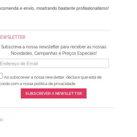
comenda e envio, mostrando bastante profissionalismo!
NEWSLETTER
Subscreva a nossa newsletter para receber as nossas
Novidades, Campanhas e Preços Especiais!
Ao subscrever a nossa newsletter, declara que está de
adquiridos. Relativamente à bolsa, tem um tecido com um
cordo com a nossa
política de privacidade
.
lentes artigos a um preço muito justo. A expedição da
SUBSCREVER A NEWSLETTER
13
ar e não sei o que pões nos tecidos, mas que cheiram