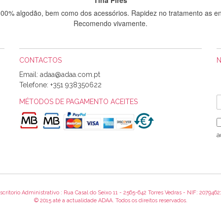
 100% algodão, bem como dos acessórios. Rapidez no tratamento as en
Recomendo vivamente.
CONTACTOS
Sílvia Maria Bernardino Mestre
Email:
Informo que recebi hoje a encomenda, gostei muito dos tecidos.
Telefone:
+351 938350622
MÉTODOS DE PAGAMENTO ACEITES
Rosa Medeiros
o bem acondicionados. Estou plenamente satisfeita com os produtos 
a
itíssima. Futuramente penso voltar a comprar na vossa loja, têm exce
encomenda foi muito rápida.
scritorio Administrativo : Rua Casal do Seixo 11 - 2565-642 Torres Vedras - NIF: 2079462
Alexandra Morais
© 2015 até a actualidade ADAA. Todos os direitos reservados.
 obrigada pelo miminho que dá um jeitaço pras minhas linhas de bord
maravilhosamente ... cheiram! :) Muito Obrigada.