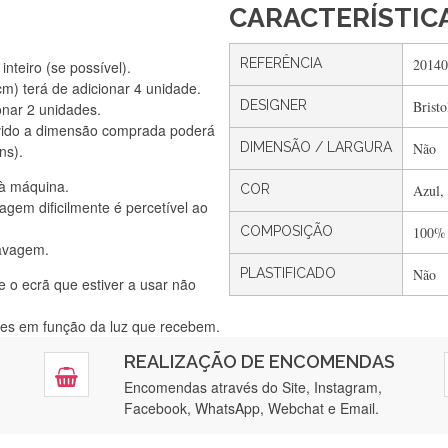
CARACTERÍSTIC
REFERÊNCIA
20140
nteiro (se possível).
) terá de adicionar 4 unidade.
DESIGNER
Bristo
onar 2 unidades.
Silvia Lopes
vido a dimensão comprada poderá
Encomenda direitinha. Rapidez e segurança. Volto a encomendar.
DIMENSÃO / LARGURA
Não
ns).
 à máquina.
COR
Azul,
gem dificilmente é percetível ao
Silvia André
COMPOSIÇÃO
100%
lavagem.
Gostei ,Serviço bastante rápido. recomendo
PLASTIFICADO
Não
e o ecrã que estiver a usar não
ntes em função da luz que recebem.
Filipa Freire
REALIZAÇÃO DE ENCOMENDAS
tendimento 5*. Hoje chegará a segunda encomenda feita de muitas ce
Encomendas através do Site, Instagram,
Facebook, WhatsApp, Webchat e Email.
Maria Aldeano