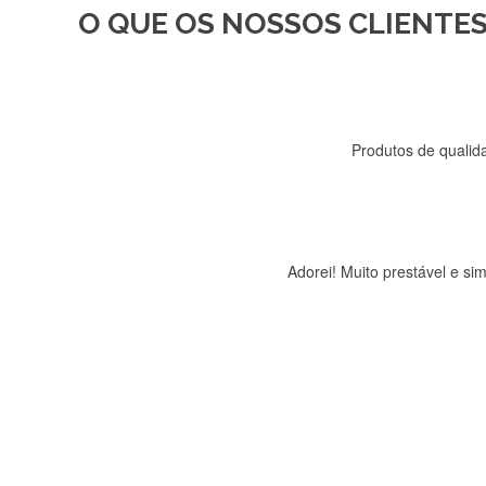
O QUE OS NOSSOS CLIENTES
Recebi a minha encomenda, r
Produtos de qualida
Adorei! Muito prestável e s