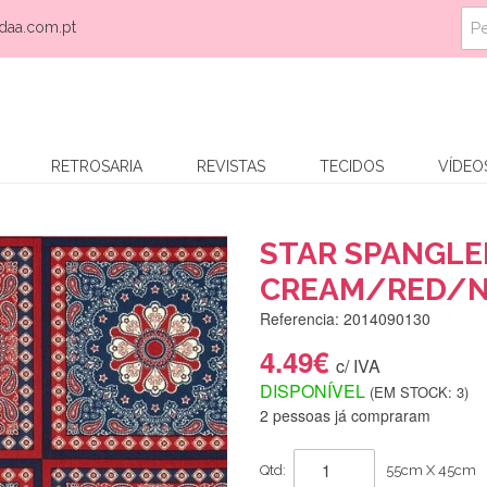
daa.com.pt
RETROSARIA
REVISTAS
TECIDOS
VÍDEO
STAR SPANGL
CREAM/RED/N
Referencia: 2014090130
4.49€
c/ IVA
DISPONÍVEL
(EM STOCK: 3)
2 pessoas já compraram
Qtd:
55cm X 45cm