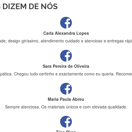
 DIZEM DE NÓS
ápida entrega e vinha muito bem protegida para o transporte, muito o
Carla Alexandra Lopes
de, design giríssimo, atendimento cuidado e atencioso e entregas rápi
Sara Pereira de Oliveira
impática. Chegou tudo certinho e exactamente como eu queria. Recome
Maria Paula Abreu
Sempre atenciosa. Os materiais únicos e com elevada qualidade.
Tina Pires