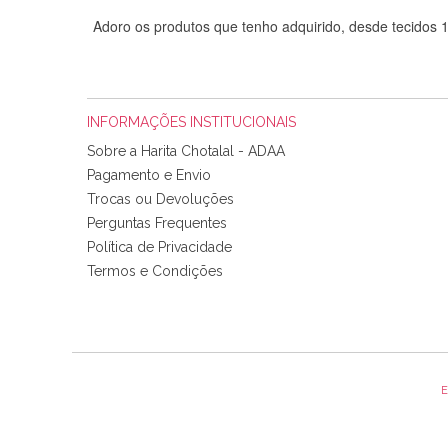
Adoro os produtos que tenho adquirido, desde tecidos
INFORMAÇÕES INSTITUCIONAIS
Sobre a Harita Chotalal - ADAA
Pagamento e Envio
Trocas ou Devoluções
Perguntas Frequentes
Política de Privacidade
Tudo chegou em condições, pois os produtos vieram muit
Termos e Condições
padrão e cores muito bonitas e a execução está perfe
E
Olá boa Noite. Os meus tecidos chegaram hoje. Muito