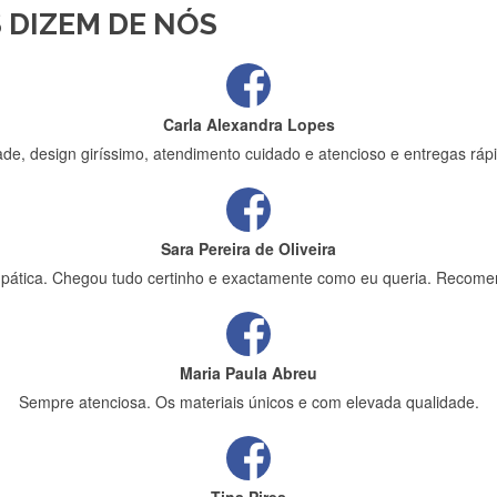
 DIZEM DE NÓS
ápida entrega e vinha muito bem protegida para o transporte, muito o
Carla Alexandra Lopes
de, design giríssimo, atendimento cuidado e atencioso e entregas rápi
Sara Pereira de Oliveira
impática. Chegou tudo certinho e exactamente como eu queria. Recome
Maria Paula Abreu
Sempre atenciosa. Os materiais únicos e com elevada qualidade.
Tina Pires