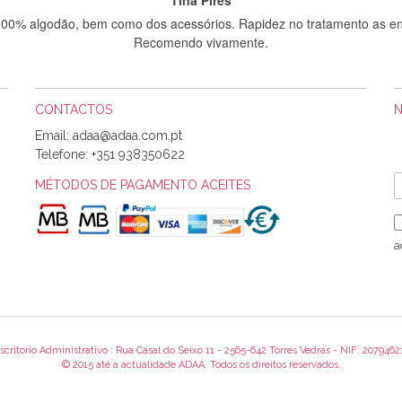
 100% algodão, bem como dos acessórios. Rapidez no tratamento as en
Recomendo vivamente.
CONTACTOS
Sílvia Maria Bernardino Mestre
Email:
Informo que recebi hoje a encomenda, gostei muito dos tecidos.
Telefone:
+351 938350622
MÉTODOS DE PAGAMENTO ACEITES
Rosa Medeiros
o bem acondicionados. Estou plenamente satisfeita com os produtos 
a
itíssima. Futuramente penso voltar a comprar na vossa loja, têm exce
encomenda foi muito rápida.
scritorio Administrativo : Rua Casal do Seixo 11 - 2565-642 Torres Vedras - NIF: 2079462
Alexandra Morais
© 2015 até a actualidade ADAA. Todos os direitos reservados.
 obrigada pelo miminho que dá um jeitaço pras minhas linhas de bord
maravilhosamente ... cheiram! :) Muito Obrigada.