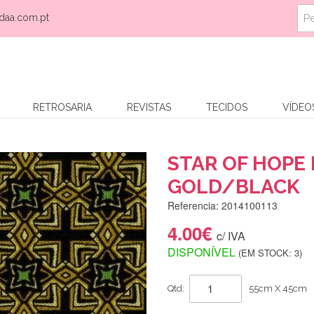
daa.com.pt
RETROSARIA
REVISTAS
TECIDOS
VÍDEO
STAR OF HOPE
GOLD/BLACK
Referencia: 2014100113
4.00€
c/ IVA
DISPONÍVEL
(EM STOCK: 3)
Qtd:
55cm X 45cm