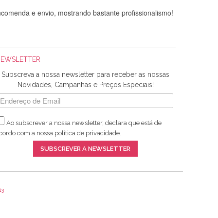
comenda e envio, mostrando bastante profissionalismo!
NEWSLETTER
Subscreva a nossa newsletter para receber as nossas
Novidades, Campanhas e Preços Especiais!
Ao subscrever a nossa newsletter, declara que está de
adquiridos. Relativamente à bolsa, tem um tecido com um
cordo com a nossa
política de privacidade
.
lentes artigos a um preço muito justo. A expedição da
SUBSCREVER A NEWSLETTER
13
ar e não sei o que pões nos tecidos, mas que cheiram