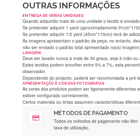
OUTRAS INFORMAÇÕES
ENTREGA DE VÁRIAS UNIDADES
Quando adquirido mais de uma unidade o tecido é enviado i
Se pretender adquirir 1 yard (aproximadamente 91cm*110cm
Se pretender adquirir 1/2 yard (45cm*110cm) terá de adici
As imagens apresentam o padrão da peça, no entanto, de
não ser enviado o padrão total apresentado na(s) imagem(
LAVAGEM
Deve ser lavado nunca a mais de 30 graus, seja à mão ou
Estes tecidos podem encolher entre 5% a 7%, esta percenta
observador.
Dependendo do projecto, poderá ser recomendada a pré 
APRESENTAÇÃO E COR DAS FOTOGRAFIAS
As cores dos produtos podem ser ligeiramente diferentes s
estiver configurado corretamente.
Certos materiais ou tintas assumem características difere
MÉTODOS DE PAGAMENTO
Rápido, a
Todos os métodos de pagamento não têm
taxa de utilização.