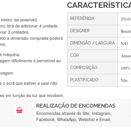
CARACTERÍSTIC
REFERÊNCIA
20141
nteiro (se possível).
) terá de adicionar 4 unidade.
DESIGNER
Benar
onar 2 unidades.
Silvia Lopes
vido a dimensão comprada poderá
Encomenda direitinha. Rapidez e segurança. Volto a encomendar.
DIMENSÃO / LARGURA
N/D
ns).
 à máquina.
COR
Amare
gem dificilmente é percetível ao
Silvia André
COMPOSIÇÃO
100%
lavagem.
Gostei ,Serviço bastante rápido. recomendo
PLASTIFICADO
Não
e o ecrã que estiver a usar não
ntes em função da luz que recebem.
Filipa Freire
REALIZAÇÃO DE ENCOMENDAS
tendimento 5*. Hoje chegará a segunda encomenda feita de muitas ce
Encomendas através do Site, Instagram,
Facebook, WhatsApp, Webchat e Email.
Maria Aldeano