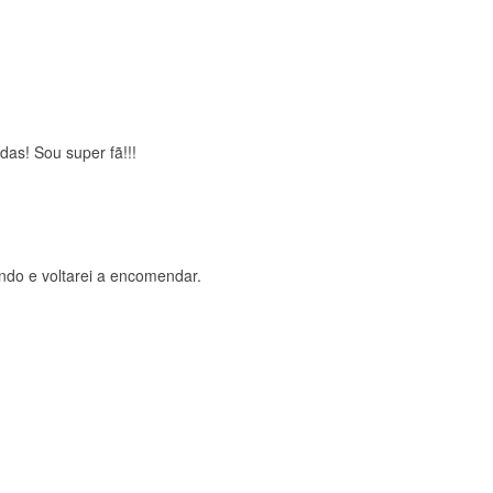
brigada , serviço 5 estrelas
das! Sou super fã!!!
ndo e voltarei a encomendar.