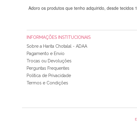
Adoro os produtos que tenho adquirido, desde tecidos
INFORMAÇÕES INSTITUCIONAIS
Sobre a Harita Chotalal - ADAA
Pagamento e Envio
Trocas ou Devoluções
Perguntas Frequentes
Política de Privacidade
Tudo chegou em condições, pois os produtos vieram muit
Termos e Condições
padrão e cores muito bonitas e a execução está perfe
E
Olá boa Noite. Os meus tecidos chegaram hoje. Muito