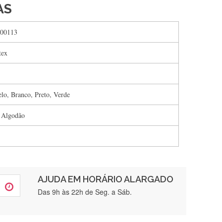
AS
00113
tex
lo, Branco, Preto, Verde
 Algodão
AJUDA EM HORÁRIO ALARGADO
rtamente❤️
Das 9h às 22h de Seg. a Sáb.