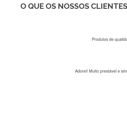
O QUE OS NOSSOS CLIENTES
Recebi a minha encomenda, r
Produtos de qualida
Adorei! Muito prestável e s