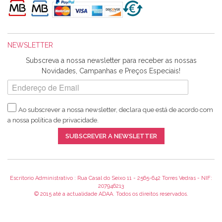
maravilhosamente ... cheiram! :) Muito Obrigada.
NEWSLETTER
Ana Franco
Subscreva a nossa newsletter para receber as nossas
Harita a minha encomenda já chegou. :) Muito obrigada pela
Novidades, Campanhas e Preços Especiais!
rapidez no envio, pela qualidade dos materiais que me
enviaste e pela simpatia de sempre. :)
Ao subscrever a nossa newsletter, declara que está de acordo com
a nossa
política de privacidade
.
Catarina Amaro
SUBSCREVER A NEWSLETTER
5 estrelas. Gosto muito do serviço. A Harita Chotalal é muito
disponível e atenciosa. Os artigos chegam rápido.
Recomendo.
Escritorio Administrativo : Rua Casal do Seixo 11 - 2565-642 Torres Vedras - NIF:
207946213
© 2015 até a actualidade ADAA. Todos os direitos reservados.
Teresa Duarte
Já sou cliente à algum tempo e encontro me super satisfeita!