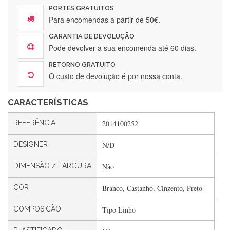
PORTES GRATUITOS
Para encomendas a partir de 50€.
GARANTIA DE DEVOLUÇÃO
Silvia Lopes
Pode devolver a sua encomenda até 60 dias.
Encomenda direitinha. Rapidez e segurança. Volto a
RETORNO GRATUITO
encomendar.
O custo de devolução é por nossa conta.
CARACTERÍSTICAS
Silvia André
REFERÊNCIA
2014100252
Gostei ,Serviço bastante rápido. recomendo
DESIGNER
N/D
DIMENSÃO / LARGURA
Não
Filipa Freire
Rápido, atendimento 5*. Hoje chegará a segunda encomenda
COR
Branco, Castanho, Cinzento, Preto
feita de muitas certamente❤️
COMPOSIÇÃO
Tipo Linho