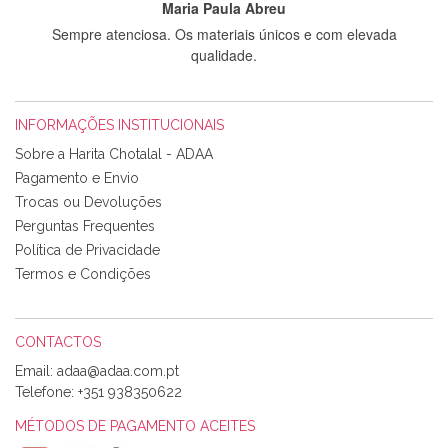
Maria Paula Abreu
Sempre atenciosa. Os materiais únicos e com elevada
qualidade.
INFORMAÇÕES INSTITUCIONAIS
Rosa Medeiros
Sobre a Harita Chotalal - ADAA
Tudo chegou em condições, pois os produtos vieram muito
Pagamento e Envio
bem acondicionados. Estou plenamente satisfeita com os
Trocas ou Devoluções
produtos adquiridos. Relativamente à bolsa, tem um tecido
Perguntas Frequentes
com um padrão e cores muito bonitas e a execução está
perfeitíssima. Futuramente penso voltar a comprar na vossa
Política de Privacidade
loja, têm excelentes artigos a um preço muito justo. A
Termos e Condições
expedição da encomenda foi muito rápida.
CONTACTOS
Email:
Alexandra Morais
Telefone:
+351 938350622
Olá boa Noite. Os meus tecidos chegaram hoje. Muito
obrigada pelo miminho que dá um jeitaço pras minhas linhas
MÉTODOS DE PAGAMENTO ACEITES
de bordar e não sei o que pões nos tecidos, mas que cheiram