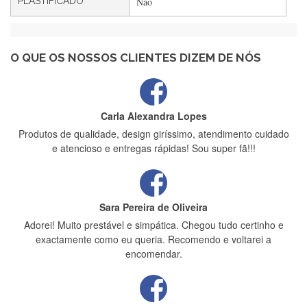
PLASTIFICADO
Não
Maria Aldeano
Recebi a minha encomenda, rápida entrega e vinha muito
bem protegida para o transporte, muito obrigada , serviço 5
estrelas
O QUE OS NOSSOS CLIENTES DIZEM DE NÓS
Carla Alexandra Lopes
Produtos de qualidade, design giríssimo, atendimento cuidado
e atencioso e entregas rápidas! Sou super fã!!!
Sara Pereira de Oliveira
Adorei! Muito prestável e simpática. Chegou tudo certinho e
exactamente como eu queria. Recomendo e voltarei a
encomendar.