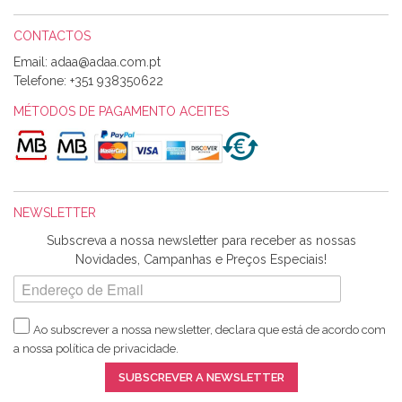
CONTACTOS
Email:
Alexandra Morais
Telefone:
+351 938350622
Olá boa Noite. Os meus tecidos chegaram hoje. Muito
obrigada pelo miminho que dá um jeitaço pras minhas linhas
MÉTODOS DE PAGAMENTO ACEITES
de bordar e não sei o que pões nos tecidos, mas que cheiram
maravilhosamente ... cheiram! :) Muito Obrigada.
NEWSLETTER
Ana Franco
Subscreva a nossa newsletter para receber as nossas
Harita a minha encomenda já chegou. :) Muito obrigada pela
Novidades, Campanhas e Preços Especiais!
rapidez no envio, pela qualidade dos materiais que me
enviaste e pela simpatia de sempre. :)
Ao subscrever a nossa newsletter, declara que está de acordo com
a nossa
política de privacidade
.
Catarina Amaro
SUBSCREVER A NEWSLETTER
5 estrelas. Gosto muito do serviço. A Harita Chotalal é muito