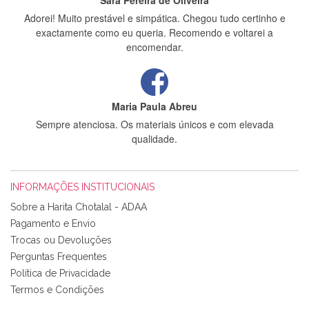
Sara Pereira de Oliveira
Adorei! Muito prestável e simpática. Chegou tudo certinho e
exactamente como eu queria. Recomendo e voltarei a
encomendar.
Maria Paula Abreu
Sempre atenciosa. Os materiais únicos e com elevada
qualidade.
INFORMAÇÕES INSTITUCIONAIS
Rosa Medeiros
Sobre a Harita Chotalal - ADAA
Tudo chegou em condições, pois os produtos vieram muito
Pagamento e Envio
bem acondicionados. Estou plenamente satisfeita com os
Trocas ou Devoluções
produtos adquiridos. Relativamente à bolsa, tem um tecido
Perguntas Frequentes
com um padrão e cores muito bonitas e a execução está
perfeitíssima. Futuramente penso voltar a comprar na vossa
Política de Privacidade
loja, têm excelentes artigos a um preço muito justo. A
Termos e Condições
expedição da encomenda foi muito rápida.