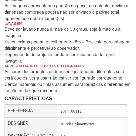
As imagens apresentam o padrão da peça, no entanto, devido a
dimensão comprada poderá não ser enviado o padrão total
apresentado na(s) imagem(ns).
LAVAGEM
Deve ser lavado nunca a mais de 30 graus, seja à mão ou à
máquina.
Estes tecidos podem encolher entre 5% a 7%, esta percentagem
dificilmente é percetível ao observador.
Dependendo do projecto, poderá ser recomendada a pré
lavagem.
APRESENTAÇÃO E COR DAS FOTOGRAFIAS
Silvia Lopes
As cores dos produtos podem ser ligeiramente diferentes se o
ecrã que estiver a usar não estiver configurado corretamente.
Encomenda direitinha. Rapidez e segurança. Volto a
Certos materiais ou tintas assumem características diferentes em
encomendar.
função da luz que recebem.
CARACTERÍSTICAS
Silvia André
REFERÊNCIA
2014100112
Gostei ,Serviço bastante rápido. recomendo
DESIGNER
Aurelia Manouvrier