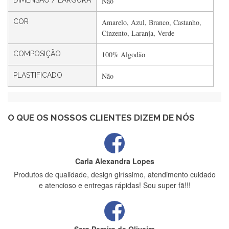
DIMENSÃO / LARGURA
Não
Filipa Freire
COR
Amarelo, Azul, Branco, Castanho,
Rápido, atendimento 5*. Hoje chegará a segunda encomenda
Cinzento, Laranja, Verde
feita de muitas certamente❤️
COMPOSIÇÃO
100% Algodão
PLASTIFICADO
Não
Maria Aldeano
Recebi a minha encomenda, rápida entrega e vinha muito
bem protegida para o transporte, muito obrigada , serviço 5
estrelas
O QUE OS NOSSOS CLIENTES DIZEM DE NÓS
Carla Alexandra Lopes
Produtos de qualidade, design giríssimo, atendimento cuidado
e atencioso e entregas rápidas! Sou super fã!!!