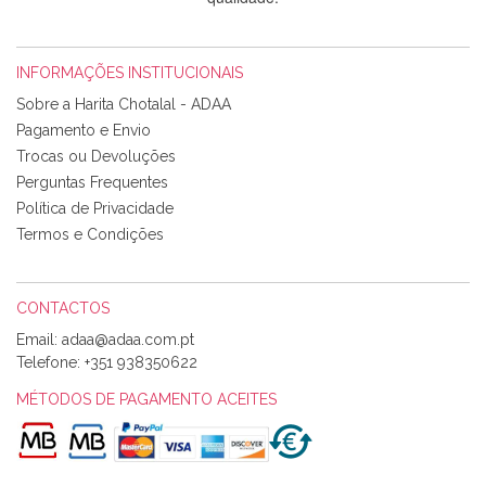
INFORMAÇÕES INSTITUCIONAIS
Rosa Medeiros
Sobre a Harita Chotalal - ADAA
Tudo chegou em condições, pois os produtos vieram muito
Pagamento e Envio
bem acondicionados. Estou plenamente satisfeita com os
Trocas ou Devoluções
produtos adquiridos. Relativamente à bolsa, tem um tecido
Perguntas Frequentes
com um padrão e cores muito bonitas e a execução está
perfeitíssima. Futuramente penso voltar a comprar na vossa
Política de Privacidade
loja, têm excelentes artigos a um preço muito justo. A
Termos e Condições
expedição da encomenda foi muito rápida.
CONTACTOS
Email:
Alexandra Morais
Telefone:
+351 938350622
Olá boa Noite. Os meus tecidos chegaram hoje. Muito
obrigada pelo miminho que dá um jeitaço pras minhas linhas
MÉTODOS DE PAGAMENTO ACEITES
de bordar e não sei o que pões nos tecidos, mas que cheiram
maravilhosamente ... cheiram! :) Muito Obrigada.