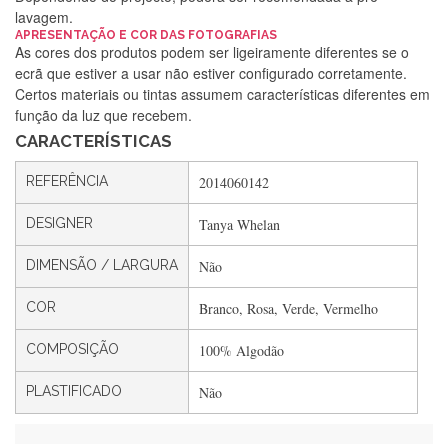
lavagem.
Silvia Lopes
APRESENTAÇÃO E COR DAS FOTOGRAFIAS
As cores dos produtos podem ser ligeiramente diferentes se o
Encomenda direitinha. Rapidez e segurança. Volto a
ecrã que estiver a usar não estiver configurado corretamente.
encomendar.
Certos materiais ou tintas assumem características diferentes em
função da luz que recebem.
CARACTERÍSTICAS
Silvia André
REFERÊNCIA
2014060142
Gostei ,Serviço bastante rápido. recomendo
DESIGNER
Tanya Whelan
DIMENSÃO / LARGURA
Não
Filipa Freire
Rápido, atendimento 5*. Hoje chegará a segunda encomenda
COR
Branco, Rosa, Verde, Vermelho
feita de muitas certamente❤️
COMPOSIÇÃO
100% Algodão
PLASTIFICADO
Não
Maria Aldeano
Recebi a minha encomenda, rápida entrega e vinha muito