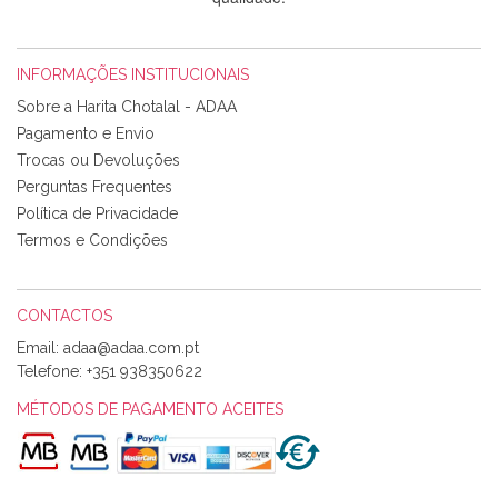
INFORMAÇÕES INSTITUCIONAIS
Rosa Medeiros
Sobre a Harita Chotalal - ADAA
Tudo chegou em condições, pois os produtos vieram muito
Pagamento e Envio
bem acondicionados. Estou plenamente satisfeita com os
Trocas ou Devoluções
produtos adquiridos. Relativamente à bolsa, tem um tecido
Perguntas Frequentes
com um padrão e cores muito bonitas e a execução está
perfeitíssima. Futuramente penso voltar a comprar na vossa
Política de Privacidade
loja, têm excelentes artigos a um preço muito justo. A
Termos e Condições
expedição da encomenda foi muito rápida.
CONTACTOS
Email:
Alexandra Morais
Telefone:
+351 938350622
Olá boa Noite. Os meus tecidos chegaram hoje. Muito
obrigada pelo miminho que dá um jeitaço pras minhas linhas
MÉTODOS DE PAGAMENTO ACEITES
de bordar e não sei o que pões nos tecidos, mas que cheiram
maravilhosamente ... cheiram! :) Muito Obrigada.