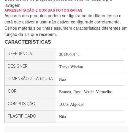
lavagem.
Silvia Lopes
APRESENTAÇÃO E COR DAS FOTOGRAFIAS
As cores dos produtos podem ser ligeiramente diferentes se o
Encomenda direitinha. Rapidez e segurança. Volto a
ecrã que estiver a usar não estiver configurado corretamente.
encomendar.
Certos materiais ou tintas assumem características diferentes em
função da luz que recebem.
CARACTERÍSTICAS
Silvia André
REFERÊNCIA
2014060141
Gostei ,Serviço bastante rápido. recomendo
DESIGNER
Tanya Whelan
DIMENSÃO / LARGURA
Não
Filipa Freire
Rápido, atendimento 5*. Hoje chegará a segunda encomenda
COR
Branco, Rosa, Verde, Vermelho
feita de muitas certamente❤️
COMPOSIÇÃO
100% Algodão
PLASTIFICADO
Não
Maria Aldeano
Recebi a minha encomenda, rápida entrega e vinha muito