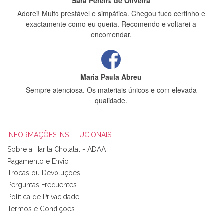
Sara Pereira de Oliveira
Adorei! Muito prestável e simpática. Chegou tudo certinho e
exactamente como eu queria. Recomendo e voltarei a
encomendar.
Maria Paula Abreu
Sempre atenciosa. Os materiais únicos e com elevada
qualidade.
INFORMAÇÕES INSTITUCIONAIS
Rosa Medeiros
Sobre a Harita Chotalal - ADAA
Tudo chegou em condições, pois os produtos vieram muito
Pagamento e Envio
bem acondicionados. Estou plenamente satisfeita com os
Trocas ou Devoluções
produtos adquiridos. Relativamente à bolsa, tem um tecido
Perguntas Frequentes
com um padrão e cores muito bonitas e a execução está
perfeitíssima. Futuramente penso voltar a comprar na vossa
Política de Privacidade
loja, têm excelentes artigos a um preço muito justo. A
Termos e Condições
expedição da encomenda foi muito rápida.