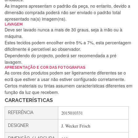
As imagens apresentam o padrão da peça, no entanto, devido a
dimensão comprada poderá não ser enviado o padrão total
apresentado na(s) imagem(ns).
LAVAGEM
Deve ser lavado nunca a mais de 30 graus, seja à mão ou à
máquina.
Estes tecidos podem encolher entre 5% a 7%, esta percentagem
dificilmente é percetível ao observador.
Dependendo do projecto, poderá ser recomendada a pré
lavagem.
APRESENTAÇÃO E COR DAS FOTOGRAFIAS
Silvia Lopes
As cores dos produtos podem ser ligeiramente diferentes se o
ecrã que estiver a usar não estiver configurado corretamente.
Encomenda direitinha. Rapidez e segurança. Volto a
Certos materiais ou tintas assumem características diferentes em
encomendar.
função da luz que recebem.
CARACTERÍSTICAS
Silvia André
REFERÊNCIA
2015010331
Gostei ,Serviço bastante rápido. recomendo
DESIGNER
J. Wecker Frisch