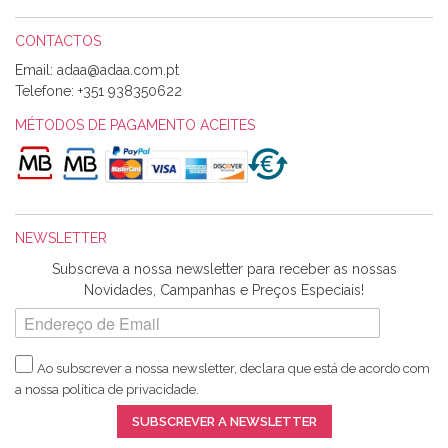
CONTACTOS
Email:
Alexandra Morais
Telefone:
+351 938350622
Olá boa Noite. Os meus tecidos chegaram hoje. Muito
obrigada pelo miminho que dá um jeitaço pras minhas linhas
MÉTODOS DE PAGAMENTO ACEITES
de bordar e não sei o que pões nos tecidos, mas que cheiram
maravilhosamente ... cheiram! :) Muito Obrigada.
NEWSLETTER
Ana Franco
Subscreva a nossa newsletter para receber as nossas
Harita a minha encomenda já chegou. :) Muito obrigada pela
Novidades, Campanhas e Preços Especiais!
rapidez no envio, pela qualidade dos materiais que me
enviaste e pela simpatia de sempre. :)
Ao subscrever a nossa newsletter, declara que está de acordo com
a nossa
política de privacidade
.
Catarina Amaro
SUBSCREVER A NEWSLETTER
5 estrelas. Gosto muito do serviço. A Harita Chotalal é muito