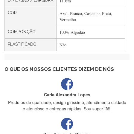
DIMENSÃO / LARGURA
110cm
Filipa Freire
COR
Azul, Branco, Castanho, Preto,
Rápido, atendimento 5*. Hoje chegará a segunda encomenda
Vermelho
feita de muitas certamente❤️
COMPOSIÇÃO
100% Algodão
PLASTIFICADO
Não
Maria Aldeano
Recebi a minha encomenda, rápida entrega e vinha muito
bem protegida para o transporte, muito obrigada , serviço 5
estrelas
O QUE OS NOSSOS CLIENTES DIZEM DE NÓS
Carla Alexandra Lopes
Produtos de qualidade, design giríssimo, atendimento cuidado
e atencioso e entregas rápidas! Sou super fã!!!