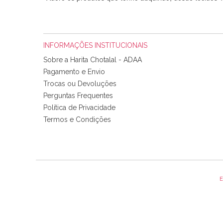
INFORMAÇÕES INSTITUCIONAIS
Sobre a Harita Chotalal - ADAA
Pagamento e Envio
Trocas ou Devoluções
Perguntas Frequentes
Política de Privacidade
Tudo chegou em condições, pois os produtos vieram muit
Termos e Condições
padrão e cores muito bonitas e a execução está perfe
E
Olá boa Noite. Os meus tecidos chegaram hoje. Muito