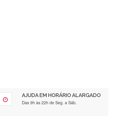
AJUDA EM HORÁRIO ALARGADO
rtamente❤️
Das 9h às 22h de Seg. a Sáb.
brigada , serviço 5 estrelas