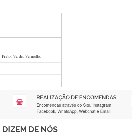
Silvia Lopes
Encomenda direitinha. Rapidez e segurança. Volto a encomendar.
, Preto, Verde, Vermelho
Silvia André
Gostei ,Serviço bastante rápido. recomendo
Filipa Freire
REALIZAÇÃO DE ENCOMENDAS
tendimento 5*. Hoje chegará a segunda encomenda feita de muitas ce
Encomendas através do Site, Instagram,
Facebook, WhatsApp, Webchat e Email.
Maria Aldeano
 DIZEM DE NÓS
ápida entrega e vinha muito bem protegida para o transporte, muito o