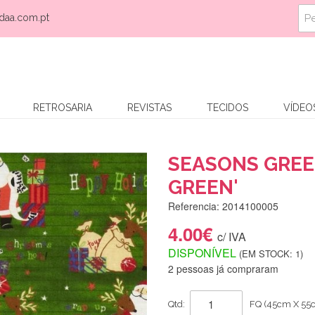
daa.com.pt
RETROSARIA
REVISTAS
TECIDOS
VÍDEO
SEASONS GREE
GREEN'
Referencia: 2014100005
4.00€
c/ IVA
DISPONÍVEL
(EM STOCK: 1)
2 pessoas já compraram
Qtd:
FQ (45cm X 55