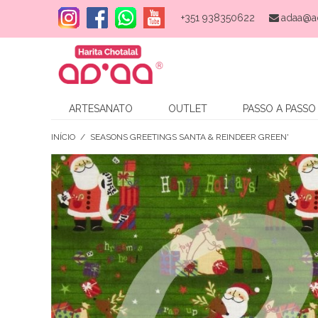
+351 938350622
adaa@a
ARTESANATO
OUTLET
PASSO A PASSO
INÍCIO
/
SEASONS GREETINGS SANTA & REINDEER GREEN'