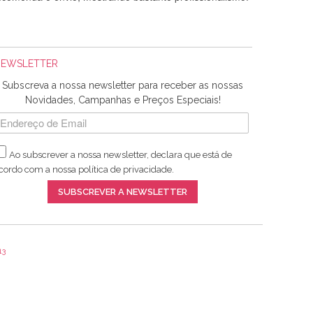
NEWSLETTER
Subscreva a nossa newsletter para receber as nossas
Novidades, Campanhas e Preços Especiais!
Ao subscrever a nossa newsletter, declara que está de
adquiridos. Relativamente à bolsa, tem um tecido com um
cordo com a nossa
política de privacidade
.
lentes artigos a um preço muito justo. A expedição da
SUBSCREVER A NEWSLETTER
13
ar e não sei o que pões nos tecidos, mas que cheiram