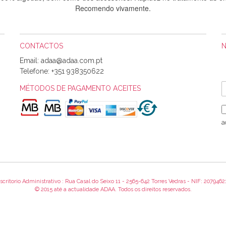
Recomendo vivamente.
CONTACTOS
Sílvia Maria Bernardino Mestre
Email:
Informo que recebi hoje a encomenda, gostei muito dos tecidos.
Telefone:
+351 938350622
MÉTODOS DE PAGAMENTO ACEITES
Rosa Medeiros
o bem acondicionados. Estou plenamente satisfeita com os produtos 
a
itíssima. Futuramente penso voltar a comprar na vossa loja, têm exce
encomenda foi muito rápida.
scritorio Administrativo : Rua Casal do Seixo 11 - 2565-642 Torres Vedras - NIF: 2079462
Alexandra Morais
© 2015 até a actualidade ADAA. Todos os direitos reservados.
 obrigada pelo miminho que dá um jeitaço pras minhas linhas de bord
maravilhosamente ... cheiram! :) Muito Obrigada.