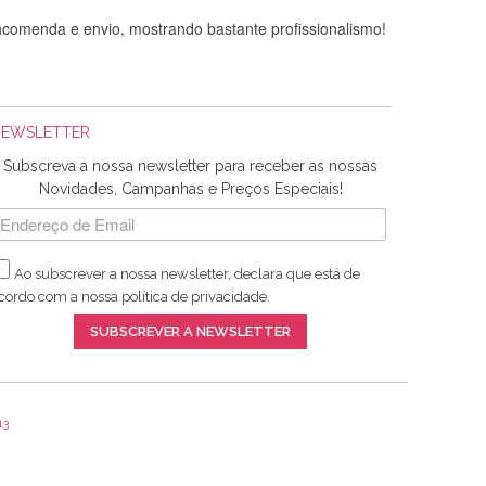
comenda e envio, mostrando bastante profissionalismo!
NEWSLETTER
Subscreva a nossa newsletter para receber as nossas
Novidades, Campanhas e Preços Especiais!
Ao subscrever a nossa newsletter, declara que está de
adquiridos. Relativamente à bolsa, tem um tecido com um
cordo com a nossa
política de privacidade
.
lentes artigos a um preço muito justo. A expedição da
SUBSCREVER A NEWSLETTER
13
ar e não sei o que pões nos tecidos, mas que cheiram