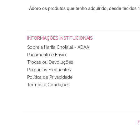
Adoro os produtos que tenho adquirido, desde tecidos
INFORMAÇÕES INSTITUCIONAIS
Sobre a Harita Chotalal - ADAA
Pagamento e Envio
Trocas ou Devoluções
Perguntas Frequentes
Política de Privacidade
Tudo chegou em condições, pois os produtos vieram muit
Termos e Condições
padrão e cores muito bonitas e a execução está perfe
E
Olá boa Noite. Os meus tecidos chegaram hoje. Muito