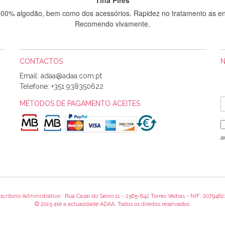
 100% algodão, bem como dos acessórios. Rapidez no tratamento as en
Recomendo vivamente.
CONTACTOS
Sílvia Maria Bernardino Mestre
Email:
Informo que recebi hoje a encomenda, gostei muito dos tecidos.
Telefone:
+351 938350622
MÉTODOS DE PAGAMENTO ACEITES
Rosa Medeiros
o bem acondicionados. Estou plenamente satisfeita com os produtos 
a
itíssima. Futuramente penso voltar a comprar na vossa loja, têm exce
encomenda foi muito rápida.
scritorio Administrativo : Rua Casal do Seixo 11 - 2565-642 Torres Vedras - NIF: 2079462
Alexandra Morais
© 2015 até a actualidade ADAA. Todos os direitos reservados.
 obrigada pelo miminho que dá um jeitaço pras minhas linhas de bord
maravilhosamente ... cheiram! :) Muito Obrigada.