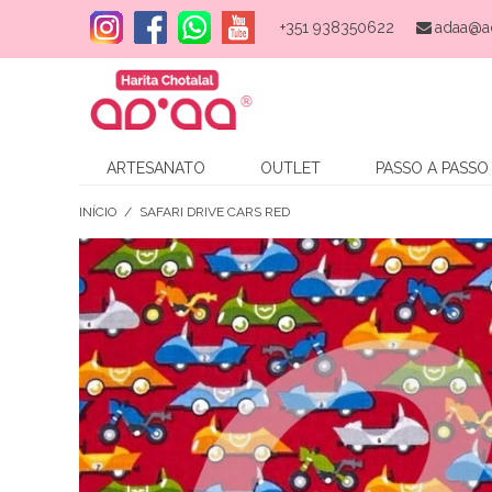
+351 938350622
adaa@a
ARTESANATO
OUTLET
PASSO A PASSO
INÍCIO
/
SAFARI DRIVE CARS RED