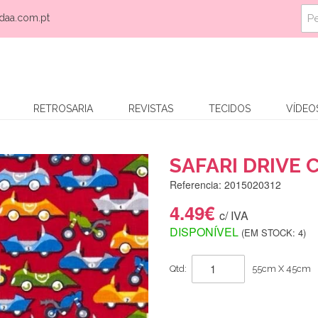
daa.com.pt
RETROSARIA
REVISTAS
TECIDOS
VÍDEO
SAFARI DRIVE 
Referencia: 2015020312
4.49€
c/ IVA
DISPONÍVEL
(EM STOCK: 4)
Qtd:
55cm X 45cm