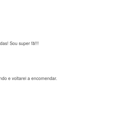
brigada , serviço 5 estrelas
das! Sou super fã!!!
ndo e voltarei a encomendar.