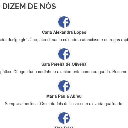
 DIZEM DE NÓS
ápida entrega e vinha muito bem protegida para o transporte, muito o
Carla Alexandra Lopes
de, design giríssimo, atendimento cuidado e atencioso e entregas rápi
Sara Pereira de Oliveira
impática. Chegou tudo certinho e exactamente como eu queria. Recome
Maria Paula Abreu
Sempre atenciosa. Os materiais únicos e com elevada qualidade.
Tina Pires