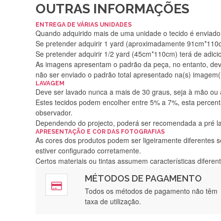
OUTRAS INFORMAÇÕES
ENTREGA DE VÁRIAS UNIDADES
Quando adquirido mais de uma unidade o tecido é enviado i
Se pretender adquirir 1 yard (aproximadamente 91cm*110cm
Se pretender adquirir 1/2 yard (45cm*110cm) terá de adici
As imagens apresentam o padrão da peça, no entanto, de
não ser enviado o padrão total apresentado na(s) imagem(
LAVAGEM
Deve ser lavado nunca a mais de 30 graus, seja à mão ou
Estes tecidos podem encolher entre 5% a 7%, esta percenta
observador.
Dependendo do projecto, poderá ser recomendada a pré 
APRESENTAÇÃO E COR DAS FOTOGRAFIAS
As cores dos produtos podem ser ligeiramente diferentes s
estiver configurado corretamente.
Certos materiais ou tintas assumem características difere
MÉTODOS DE PAGAMENTO
Rápido, a
Todos os métodos de pagamento não têm
taxa de utilização.