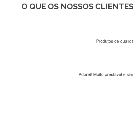
O QUE OS NOSSOS CLIENTES
Recebi a minha encomenda, r
Produtos de qualida
Adorei! Muito prestável e s