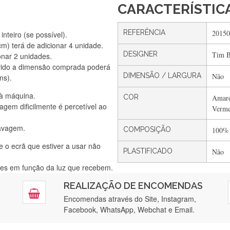
CARACTERÍSTIC
REFERÊNCIA
20150
nteiro (se possível).
) terá de adicionar 4 unidade.
DESIGNER
Tim 
onar 2 unidades.
Silvia Lopes
vido a dimensão comprada poderá
Encomenda direitinha. Rapidez e segurança. Volto a encomendar.
DIMENSÃO / LARGURA
Não
ns).
 à máquina.
COR
Amare
gem dificilmente é percetível ao
Verme
Silvia André
lavagem.
Gostei ,Serviço bastante rápido. recomendo
COMPOSIÇÃO
100%
e o ecrã que estiver a usar não
PLASTIFICADO
Não
ntes em função da luz que recebem.
Filipa Freire
REALIZAÇÃO DE ENCOMENDAS
tendimento 5*. Hoje chegará a segunda encomenda feita de muitas ce
Encomendas através do Site, Instagram,
Facebook, WhatsApp, Webchat e Email.
Maria Aldeano