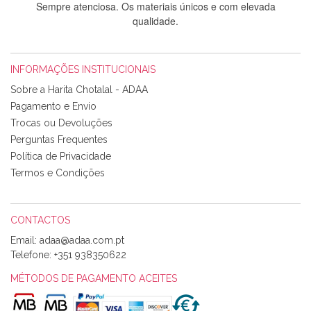
Sempre atenciosa. Os materiais únicos e com elevada
qualidade.
INFORMAÇÕES INSTITUCIONAIS
Rosa Medeiros
Sobre a Harita Chotalal - ADAA
Tudo chegou em condições, pois os produtos vieram muito
Pagamento e Envio
bem acondicionados. Estou plenamente satisfeita com os
Trocas ou Devoluções
produtos adquiridos. Relativamente à bolsa, tem um tecido
Perguntas Frequentes
com um padrão e cores muito bonitas e a execução está
perfeitíssima. Futuramente penso voltar a comprar na vossa
Política de Privacidade
loja, têm excelentes artigos a um preço muito justo. A
Termos e Condições
expedição da encomenda foi muito rápida.
CONTACTOS
Email:
Alexandra Morais
Telefone:
+351 938350622
Olá boa Noite. Os meus tecidos chegaram hoje. Muito
obrigada pelo miminho que dá um jeitaço pras minhas linhas
MÉTODOS DE PAGAMENTO ACEITES
de bordar e não sei o que pões nos tecidos, mas que cheiram
maravilhosamente ... cheiram! :) Muito Obrigada.