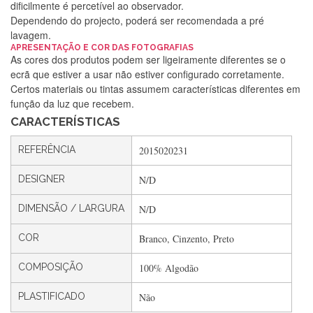
dificilmente é percetível ao observador.
Dependendo do projecto, poderá ser recomendada a pré
lavagem.
Silvia Lopes
APRESENTAÇÃO E COR DAS FOTOGRAFIAS
As cores dos produtos podem ser ligeiramente diferentes se o
Encomenda direitinha. Rapidez e segurança. Volto a
ecrã que estiver a usar não estiver configurado corretamente.
encomendar.
Certos materiais ou tintas assumem características diferentes em
função da luz que recebem.
CARACTERÍSTICAS
Silvia André
REFERÊNCIA
2015020231
Gostei ,Serviço bastante rápido. recomendo
DESIGNER
N/D
DIMENSÃO / LARGURA
N/D
Filipa Freire
Rápido, atendimento 5*. Hoje chegará a segunda encomenda
COR
Branco, Cinzento, Preto
feita de muitas certamente❤️
COMPOSIÇÃO
100% Algodão
PLASTIFICADO
Não
Maria Aldeano