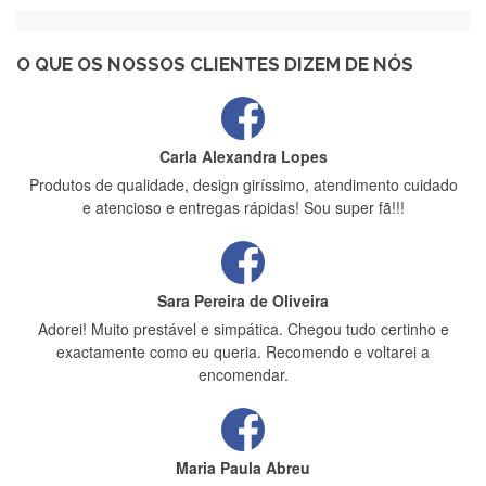
Recebi a minha encomenda, rápida entrega e vinha muito
bem protegida para o transporte, muito obrigada , serviço 5
estrelas
O QUE OS NOSSOS CLIENTES DIZEM DE NÓS
Carla Alexandra Lopes
Produtos de qualidade, design giríssimo, atendimento cuidado
e atencioso e entregas rápidas! Sou super fã!!!
Sara Pereira de Oliveira
Adorei! Muito prestável e simpática. Chegou tudo certinho e
exactamente como eu queria. Recomendo e voltarei a
encomendar.
Maria Paula Abreu