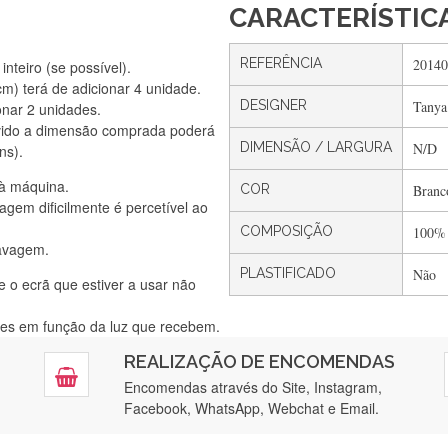
CARACTERÍSTIC
REFERÊNCIA
20140
nteiro (se possível).
) terá de adicionar 4 unidade.
DESIGNER
Tanya
onar 2 unidades.
Silvia Lopes
vido a dimensão comprada poderá
Encomenda direitinha. Rapidez e segurança. Volto a encomendar.
DIMENSÃO / LARGURA
N/D
ns).
 à máquina.
COR
Branc
gem dificilmente é percetível ao
Silvia André
COMPOSIÇÃO
100%
lavagem.
Gostei ,Serviço bastante rápido. recomendo
PLASTIFICADO
Não
e o ecrã que estiver a usar não
ntes em função da luz que recebem.
Filipa Freire
REALIZAÇÃO DE ENCOMENDAS
tendimento 5*. Hoje chegará a segunda encomenda feita de muitas ce
Encomendas através do Site, Instagram,
Facebook, WhatsApp, Webchat e Email.
Maria Aldeano