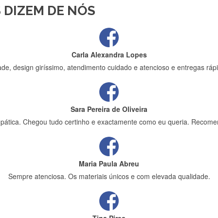
 DIZEM DE NÓS
ápida entrega e vinha muito bem protegida para o transporte, muito o
Carla Alexandra Lopes
de, design giríssimo, atendimento cuidado e atencioso e entregas rápi
Sara Pereira de Oliveira
impática. Chegou tudo certinho e exactamente como eu queria. Recome
Maria Paula Abreu
Sempre atenciosa. Os materiais únicos e com elevada qualidade.
Tina Pires