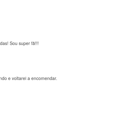
brigada , serviço 5 estrelas
das! Sou super fã!!!
ndo e voltarei a encomendar.