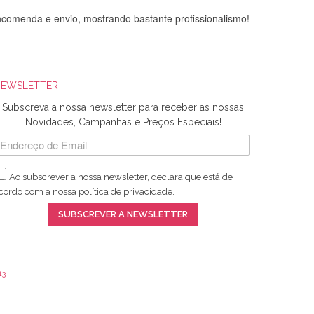
comenda e envio, mostrando bastante profissionalismo!
NEWSLETTER
Subscreva a nossa newsletter para receber as nossas
Novidades, Campanhas e Preços Especiais!
Ao subscrever a nossa newsletter, declara que está de
adquiridos. Relativamente à bolsa, tem um tecido com um
cordo com a nossa
política de privacidade
.
lentes artigos a um preço muito justo. A expedição da
SUBSCREVER A NEWSLETTER
13
ar e não sei o que pões nos tecidos, mas que cheiram