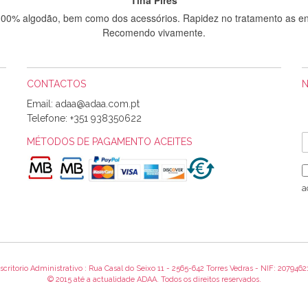
 100% algodão, bem como dos acessórios. Rapidez no tratamento as en
Recomendo vivamente.
CONTACTOS
Sílvia Maria Bernardino Mestre
Email:
Informo que recebi hoje a encomenda, gostei muito dos tecidos.
Telefone:
+351 938350622
MÉTODOS DE PAGAMENTO ACEITES
Rosa Medeiros
o bem acondicionados. Estou plenamente satisfeita com os produtos 
a
itíssima. Futuramente penso voltar a comprar na vossa loja, têm exce
encomenda foi muito rápida.
scritorio Administrativo : Rua Casal do Seixo 11 - 2565-642 Torres Vedras - NIF: 2079462
Alexandra Morais
© 2015 até a actualidade ADAA. Todos os direitos reservados.
 obrigada pelo miminho que dá um jeitaço pras minhas linhas de bord
maravilhosamente ... cheiram! :) Muito Obrigada.