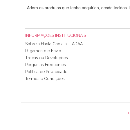
Adoro os produtos que tenho adquirido, desde tecidos
INFORMAÇÕES INSTITUCIONAIS
Sobre a Harita Chotalal - ADAA
Pagamento e Envio
Trocas ou Devoluções
Perguntas Frequentes
Política de Privacidade
Tudo chegou em condições, pois os produtos vieram muit
Termos e Condições
padrão e cores muito bonitas e a execução está perfe
E
Olá boa Noite. Os meus tecidos chegaram hoje. Muito