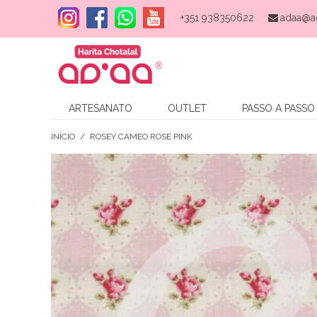
+351 938350622
adaa@a
ARTESANATO
OUTLET
PASSO A PASSO
INÍCIO
/
ROSEY CAMEO ROSE PINK