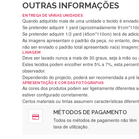
OUTRAS INFORMAÇÕES
ENTREGA DE VÁRIAS UNIDADES
Quando adquirido mais de uma unidade o tecido é enviado i
Se pretender adquirir 1 yard (aproximadamente 91cm*110cm
Se pretender adquirir 1/2 yard (45cm*110cm) terá de adici
As imagens apresentam o padrão da peça, no entanto, de
não ser enviado o padrão total apresentado na(s) imagem(
LAVAGEM
Deve ser lavado nunca a mais de 30 graus, seja à mão ou
Estes tecidos podem encolher entre 5% a 7%, esta percenta
observador.
Dependendo do projecto, poderá ser recomendada a pré 
APRESENTAÇÃO E COR DAS FOTOGRAFIAS
As cores dos produtos podem ser ligeiramente diferentes s
estiver configurado corretamente.
Certos materiais ou tintas assumem características difere
MÉTODOS DE PAGAMENTO
Rápido, a
Todos os métodos de pagamento não têm
taxa de utilização.