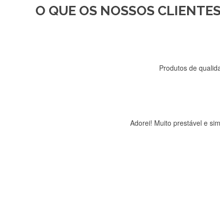
O QUE OS NOSSOS CLIENTES
Recebi a minha encomenda, r
Produtos de qualida
Adorei! Muito prestável e s