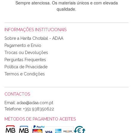
Sempre atenciosa. Os materiais únicos e com elevada
qualidade.
INFORMAÇÕES INSTITUCIONAIS
Rosa Medeiros
Sobre a Harita Chotalal - ADAA
Tudo chegou em condições, pois os produtos vieram muito
Pagamento e Envio
bem acondicionados. Estou plenamente satisfeita com os
Trocas ou Devoluções
produtos adquiridos. Relativamente à bolsa, tem um tecido
Perguntas Frequentes
com um padrão e cores muito bonitas e a execução está
perfeitíssima. Futuramente penso voltar a comprar na vossa
Política de Privacidade
loja, têm excelentes artigos a um preço muito justo. A
Termos e Condições
expedição da encomenda foi muito rápida.
CONTACTOS
Email:
Alexandra Morais
Telefone:
+351 938350622
Olá boa Noite. Os meus tecidos chegaram hoje. Muito
obrigada pelo miminho que dá um jeitaço pras minhas linhas
MÉTODOS DE PAGAMENTO ACEITES
de bordar e não sei o que pões nos tecidos, mas que cheiram
maravilhosamente ... cheiram! :) Muito Obrigada.