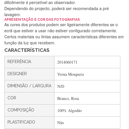
dificilmente é percetível ao observador.
Dependendo do projecto, poderá ser recomendada a pré
lavagem.
Silvia Lopes
APRESENTAÇÃO E COR DAS FOTOGRAFIAS
As cores dos produtos podem ser ligeiramente diferentes se o
Encomenda direitinha. Rapidez e segurança. Volto a
ecrã que estiver a usar não estiver configurado corretamente.
encomendar.
Certos materiais ou tintas assumem características diferentes em
função da luz que recebem.
CARACTERÍSTICAS
Silvia André
REFERÊNCIA
2014060171
Gostei ,Serviço bastante rápido. recomendo
DESIGNER
Verna Mosquera
DIMENSÃO / LARGURA
N/D
Filipa Freire
Rápido, atendimento 5*. Hoje chegará a segunda encomenda
COR
Branco, Rosa
feita de muitas certamente❤️
COMPOSIÇÃO
100% Algodão
PLASTIFICADO
Não
Maria Aldeano