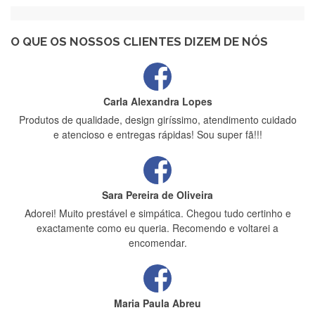
Recebi a minha encomenda, rápida entrega e vinha muito
bem protegida para o transporte, muito obrigada , serviço 5
estrelas
O QUE OS NOSSOS CLIENTES DIZEM DE NÓS
Carla Alexandra Lopes
Produtos de qualidade, design giríssimo, atendimento cuidado
e atencioso e entregas rápidas! Sou super fã!!!
Sara Pereira de Oliveira
Adorei! Muito prestável e simpática. Chegou tudo certinho e
exactamente como eu queria. Recomendo e voltarei a
encomendar.
Maria Paula Abreu